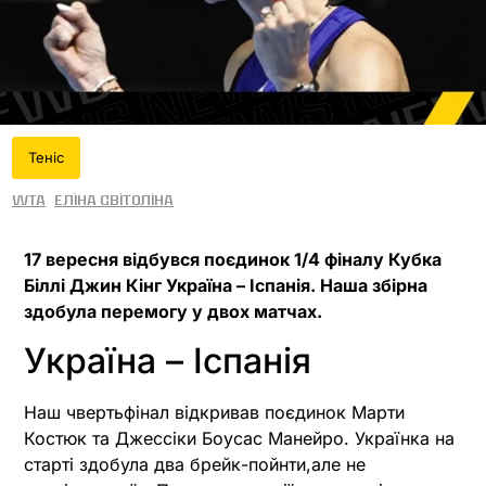
Теніс
WTA
Еліна Світоліна
17 вересня відбувся поєдинок 1/4 фіналу Кубка
Біллі Джин Кінг Україна – Іспанія. Наша збірна
здобула перемогу у двох матчах.
Україна – Іспанія
Наш чвертьфінал відкривав поєдинок Марти
Костюк та Джессіки Боусас Манейро. Українка на
старті здобула два брейк-пойнти,але не