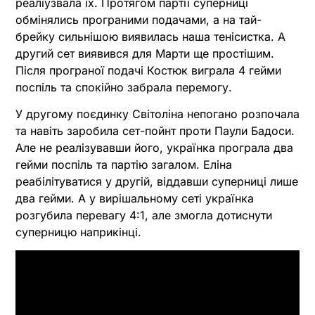
реаліузвала їх. Протягом партії суперниці
обмінялись програними подачами, а на тай-
брейку сильнішою виявилась наша тенісистка. А
другий сет виявився для Марти ще простішим.
Після програної подачі Костюк виграла 4 гейми
поспіль та спокійно забрала перемогу.
У другому поєдинку Світоліна непогано розпочала
та навіть заробила сет-пойнт проти Паули Бадоси.
Але не реалізувавши його, українка програла два
гейми поспіль та партію загалом. Еліна
реабілітуватися у другій, віддавши суперниці лише
два гейми. А у вирішальному сеті українка
розгубила перевагу 4:1, але змогла дотиснути
суперницю наприкінці.