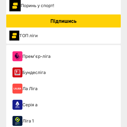
Поринь у спорт!
Підпишись
ТОП ліги
Прем'єр-ліга
Бундесліга
Ла Ліга
Серія а
Ліга 1