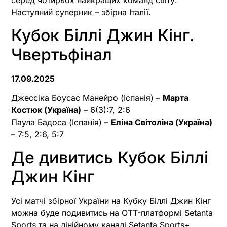
серед чотирьох найкращих команд світу.
Наступний суперник – збірна Італії.
Кубок Біллі Джин Кінг.
Чвертьфінал
17.09.2025
Джессіка Боусас Манейро (Іспанія) –
Марта
Костюк (Україна)
– 6(3):7, 2:6
Паула Бадоса (Іспанія) –
Еліна Світоліна (Україна)
– 7:5, 2:6, 5:7
Де дивитись Кубок Біллі
Джин Кінг
Усі матчі збірної України на Кубку Біллі Джин Кінг
можна буде подивитись на OTT-платформі Setanta
Sports та на лінійному каналі Setanta Sports+.