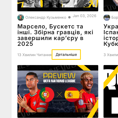
Jan 03, 2026
Олександр Кузьменко
Бор
●
Марсело, Бускетс та
Укра
інші. Збірна гравців, які
Іспа
завершили карʼєру в
істо
2025
Кубк
Детальніше
13 Хвилин Читання
3 Хвили