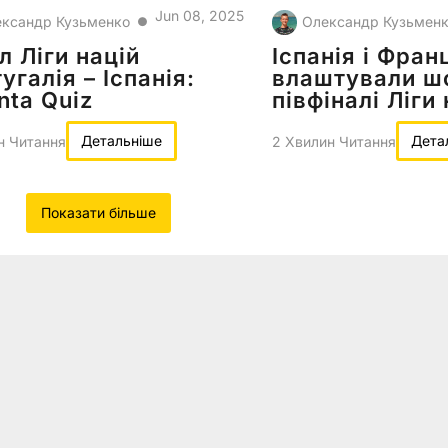
Jun 08, 2025
ксандр Кузьменко
Олександр Кузьмен
●
л Ліги націй
Іспанія і Фран
угалія – Іспанія:
влаштували ш
nta Quiz
півфіналі Ліги
Детальніше
Дета
н Читання
2 Хвилин Читання
Показати більше