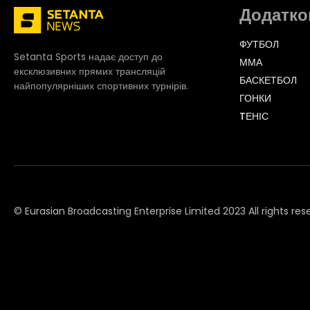
Додатко
ФУТБОЛ
Setanta Sports надає доступ до
ММА
ексклюзивних прямих трансляцій
БАСКЕТБОЛ
найпопулярніших спортивних турнірів.
ГОНКИ
TЕНІС
© Eurasian Broadcasting Enterprise Limited 2023 All rights res
© Adjara.com LLC 2023 All rights reserved