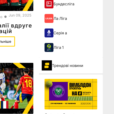
Бундесліга
Jun 09, 2025
ко
●
Ла Ліга
алії вдруге
ацій
Серія а
льніше
Ліга 1
Трендові новини