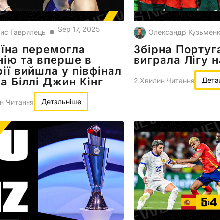
Sep 17, 2025
ис Гаврилець
Олександр Кузьмен
●
їна перемогла
Збірна Португ
нію та вперше в
виграла Лігу н
рії вийшла у півфінал
а Біллі Джин Кінг
Дета
2 Хвилин Читання
Детальніше
н Читання