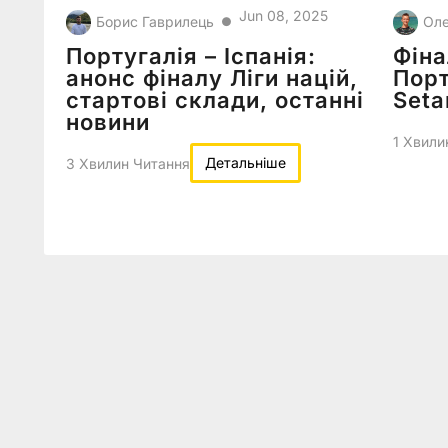
Jun 08, 2025
Борис Гаврилець
Оле
●
Португалія – Іспанія:
Фіна
анонс фіналу Ліги націй,
Порт
стартові склади, останні
Seta
новини
1 Хвили
Детальніше
3 Хвилин Читання