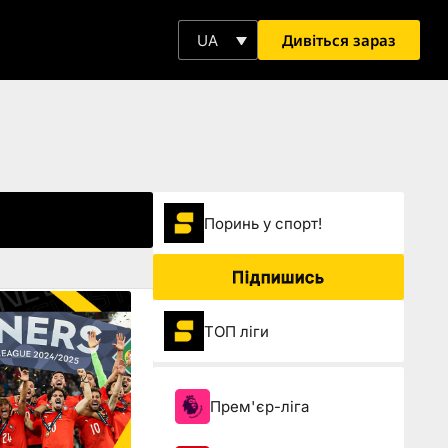
Дивіться зараз
UA
Поринь у спорт!
Підпишись
ТОП ліги
Прем'єр-ліга