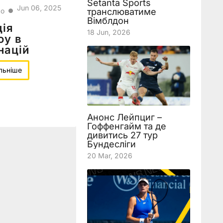
Setanta Sports
Jun 06, 2025
транслюватиме
ко
●
Вімблдон
ція
18 Jun, 2026
оу в
 націй
льніше
Анонс Лейпциг –
Гоффенгайм та де
дивитись 27 тур
Бундесліги
20 Mar, 2026