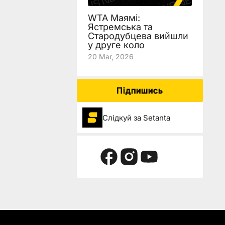
WTA Маямі:
Ястремська та
Стародубцева вийшли
у друге коло
20 Mar, 2026
Підпишись
Слідкуй за Setanta