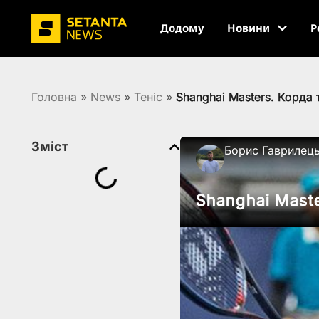
Додому
Новини
Р
Головна
»
News
»
Теніс
»
Shanghai Masters. Корда 
Зміст
Борис Гаврилец
Shanghai Maste