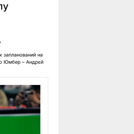
лу
7
ок запланований на
Юго Юмбер – Андрєй