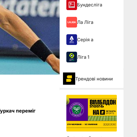
Бундесліга
Ла Ліга
Серія а
Ліга 1
Трендові новини
Гуркач переміг