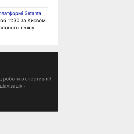
платформі Setanta
 об 11:30 за Києвом.
вітового тенісу.
д роботи в спортивній
ціалізація -