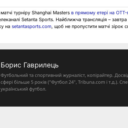
 матчі турніру Shanghai Masters
в прямому етері на OTT-
телеканалі Setanta Sports. Найближча трансляція – завтра
ку на
setantasports.com
, щоб не пропустити матчі зірок с
Борис Гаврилець
Футбольний та спортивний журналіст, копірайтер. Досві
сфері більше 5 років ("Футбол 24", Tribuna.com і т.д.). Спе
український футбол.