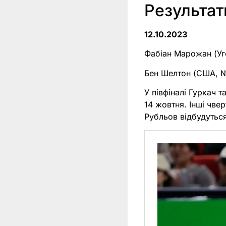
Результат
12.10.2023
Фабіан Марожан (У
Бен Шелтон (США, 
У півфіналі Гуркач 
14 жовтня. Інші чве
Рубльов відбудуться