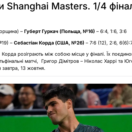
и Shanghai Masters. 1/4 фіна
горщина) –
Губерт Гуркач (Польща, №16)
– 6:4, 1:6, 3:6
№19) –
Себастіан Корда (США, №26)
– 7:6 (12), 2:6, 6(6):
та Корда розіграють між собою місце у фіналі. Їх поєдин
ртьфінальні матчі, Григор Дімітров – Ніколас Харрі та 
 завтра, 13 жовтня.