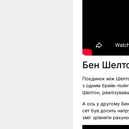
Бен Шелто
Поєдинок між Шелто
з одним брейк-пойн
Шелтон, реалізувавш
А ось у другому Бен
сет був досить напр
зміг зрівняти рахун