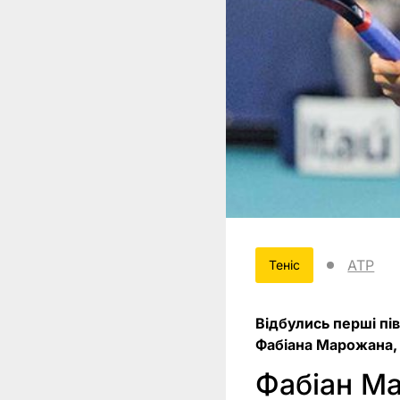
ATP
Теніс
Відбулись перші пі
Фабіана Марожана, 
Фабіан Ма