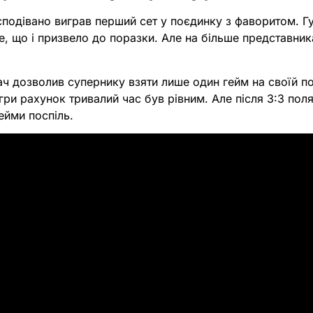
подівано виграв перший сет у поєдинку з фаворитом. Г
, що і призвело до поразки. Але на більше представни
ач дозволив супернику взяти лише один гейм на своїй по
гри рахунок тривалий час був рівним. Але після 3:3 поля
гейми поспіль.