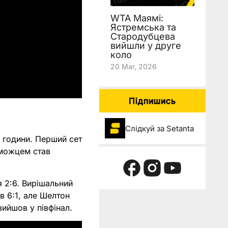
WTA Маямі:
Ястремська та
Стародубцева
вийшли у друге
коло
20 Mar, 2026
Підпишись
Слідкуй за Setanta
 години. Перший сет
еможцем став
я 2:6. Вирішальний
в 6:1, але Шелтон
вийшов у півфінал.