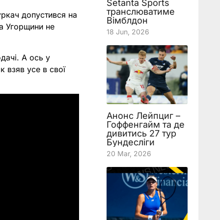
Setanta Sports
транслюватиме
уркач допустився на
Вімблдон
ка Угорщини не
18 Jun, 2026
дачі. А ось у
к взяв усе в свої
Анонс Лейпциг –
Гоффенгайм та де
дивитись 27 тур
Бундесліги
20 Mar, 2026