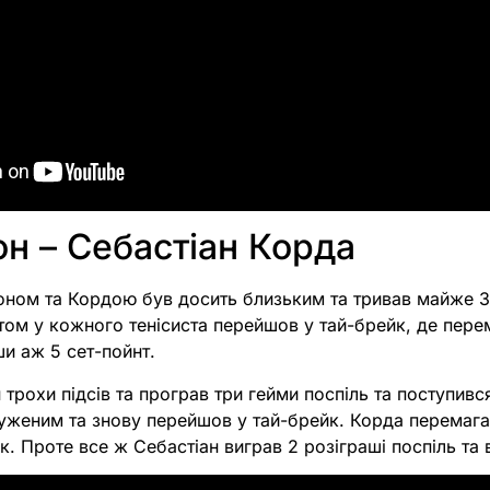
н – Себастіан Корда
ном та Кордою був досить близьким та тривав майже 3
том у кожного тенісиста перейшов у тай-брейк, де пер
и аж 5 сет-пойнт.
 трохи підсів та програв три гейми поспіль та поступивс
уженим та знову перейшов у тай-брейк. Корда перемага
ок. Проте все ж Себастіан виграв 2 розіграші поспіль та 