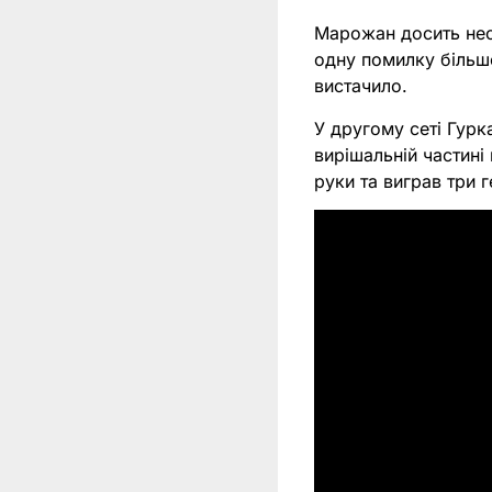
Марожан досить нес
одну помилку більше
вистачило.
У другому сеті Гурк
вирішальній частині 
руки та виграв три 