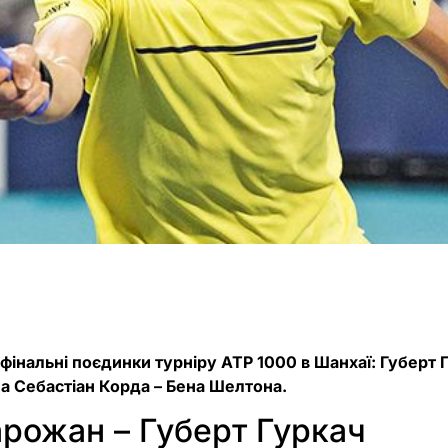
вфінальні поєдинки турніру ATP 1000 в Шанхаї: Губерт 
а Себастіан Корда – Бена Шелтона.
рожан – Губерт Гуркач