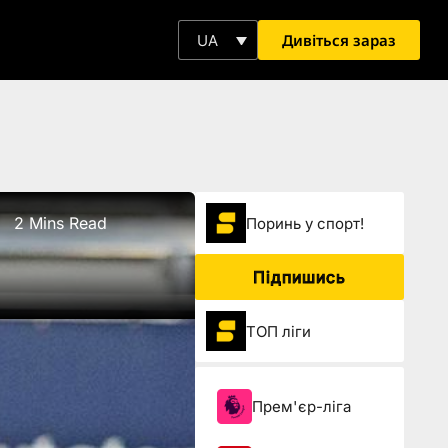
Дивіться зараз
UA
2 Mins Read
Поринь у спорт!
Підпишись
л
ТОП ліги
Прем'єр-ліга