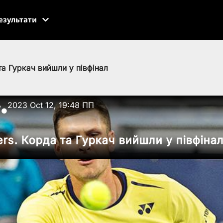
езультати
та Гуркач вийшли у півфінал
ь
2023 Oct 12, 19:48 ПП
●
rs. Корда та Гуркач вийшли у півфіна