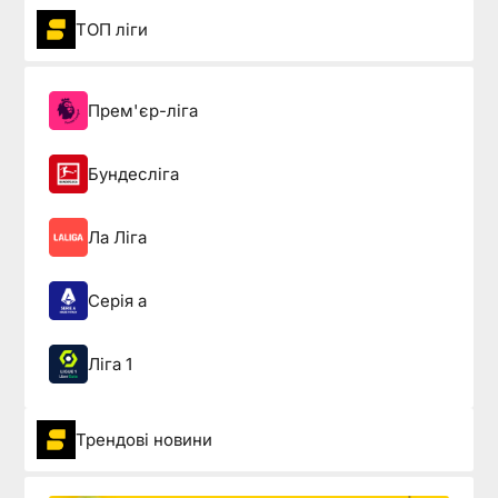
ТОП ліги
Прем'єр-ліга
Бундесліга
Ла Ліга
Серія а
Ліга 1
Трендові новини