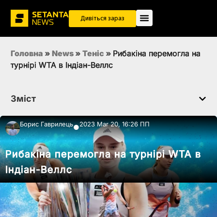
Дивіться зараз
Головна
»
News
»
Теніс
»
Рибакіна перемогла на
турнірі WTA в Індіан-Веллс
Зміст
Борис Гаврилець
2023 Mar 20, 16:26 ПП
●
Рибакіна перемогла на турнірі WTA в
Індіан-Веллс