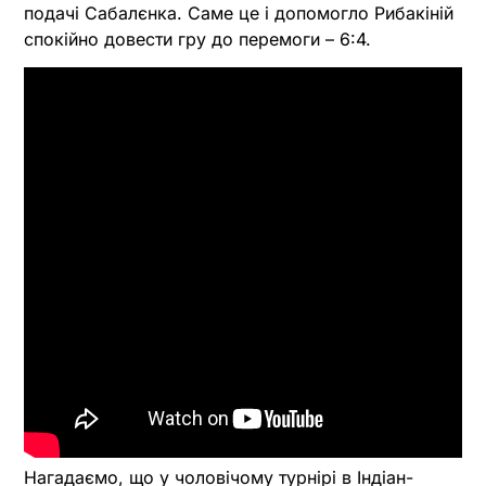
подачі Сабалєнка. Саме це і допомогло Рибакіній
спокійно довести гру до перемоги – 6:4.
Нагадаємо, що у чоловічому турнірі в Індіан-