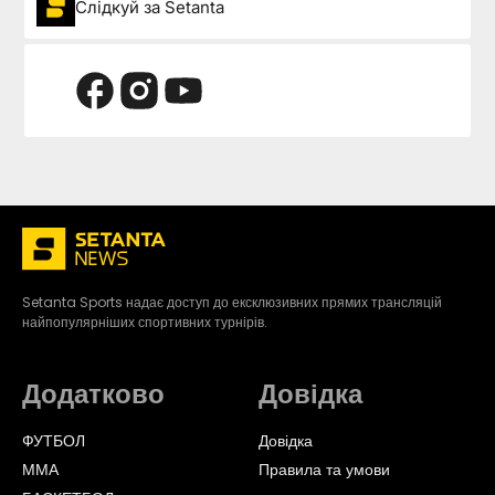
Слідкуй за Setanta
Setanta Sports надає доступ до ексклюзивних прямих трансляцій
найпопулярніших спортивних турнірів.
Додатково
Довідка
ФУТБОЛ
Довідка
ММА
Правила та умови