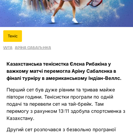
Теніс
WTA
Аріна Сабалєнка
Казахстанська тенісистка Єлєна Рибакіна у
важкому матчі перемогла Аріну Сабалєнка в
фіналі турніру в американському Індіан-Веллс.
Перший сет був дуже рівним та тривав майже
півтори години. Тенісистки програли по одній
подачі та перевели сет на тай-брейк. Там
перемогу з рахунком 13:11 здобула спортсменка з
Казахстану.
Другий сет розпочався з безвольно програної