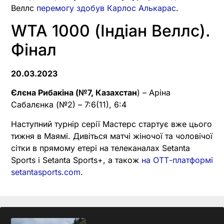
Веллс
перемогу здобув Карлос Алькарас
.
WTA 1000 (Індіан Веллс).
Фінал
20.03.2023
Єлєна Рибакіна (№7, Казахстан
) – Аріна
Сабалєнка (№2) – 7:6(11), 6:4
Наступний турнір серії Мастерс стартує вже цього
тижня в Маямі. Дивіться матчі жіночої та чоловічої
сітки в прямому етері на телеканалах Setanta
Sports і Setanta Sports+, а також
на ОТТ-платформі
setantasports.com
.