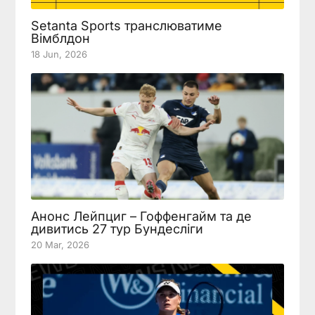
Setanta Sports транслюватиме
Вімблдон
18 Jun, 2026
Анонс Лейпциг – Гоффенгайм та де
дивитись 27 тур Бундесліги
20 Mar, 2026