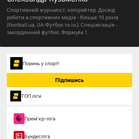
Спортивний журналіст, копірайтер. Досвід
роботи в спортивних медіа - більше 10 років
(Football.ua, UA-Футбол та ін.). Спеціалізація -
закордонний футбол, Формула 1.
Поринь у спорт!
Підпишись
ТОП ліги
Прем'єр-ліга
Бундесліга