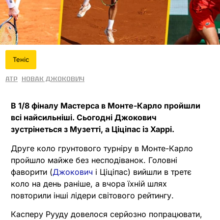
Теніс
ATP
Новак Джокович
В 1/8 фіналу Мастерса в Монте-Карло пройшли
всі найсильніші. Сьогодні Джокович
зустрінеться з Музетті, а Ціціпас із Харрі.
Друге коло грунтового турніру в Монте-Карло
пройшло майже без несподіванок. Головні
фаворити (
Джокович
і Ціціпас) вийшли в третє
коло на день раніше, а вчора їхній шлях
повторили інші лідери світового рейтингу.
Касперу Рууду довелося серйозно попрацювати,