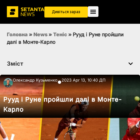
Дивіться зараз
Головна
»
News
»
Теніс
»
Рууд і Руне пройшли
далі в Монте-Карло
Зміст
Олександр Кузьменко
2023 Apr 13, 10:40 ДП
●
Рууд і Руне пройшли далі в Монте-
Карло