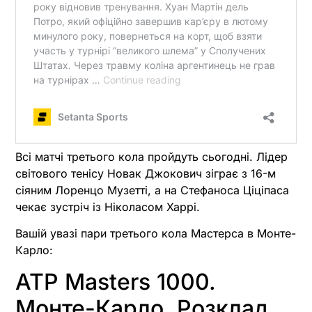
Всі матчі третього кола пройдуть сьогодні. Лідер
світового тенісу Новак Джокович зіграє з 16-м
сіяним Лоренцо Музетті, а на Стефаноса Ціціпаса
чекає зустріч із Ніколасом Харрі.
Вашій увазі пари третього кола Мастерса в Монте-
Карло:
ATP Masters 1000.
Монте-Карло. Розклад,