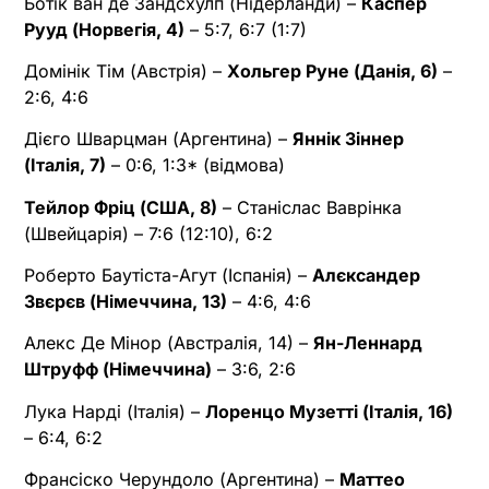
Ботік ван де Зандсхулп (Нідерланди) –
Каспер
Рууд (Норвегія, 4)
– 5:7, 6:7 (1:7)
Домінік Тім (Австрія) –
Хольгер Руне (Данія, 6)
–
2:6, 4:6
Дієго Шварцман (Аргентина) –
Яннік Зіннер
(Італія, 7)
– 0:6, 1:3* (відмова)
Тейлор Фріц (США, 8)
– Станіслас Ваврінка
(Швейцарія) – 7:6 (12:10), 6:2
Роберто Баутіста-Агут (Іспанія) –
Алєксандер
Звєрєв (Німеччина, 13)
– 4:6, 4:6
Алекс Де Мінор (Австралія, 14) –
Ян-Леннард
Штруфф (Німеччина)
– 3:6, 2:6
Лука Нарді (Італія) –
Лоренцо Музетті (Італія, 16)
– 6:4, 6:2
Франсіско Черундоло (Аргентина) –
Маттео