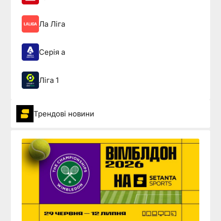
Ла Ліга
Серія а
Ліга 1
Трендові новини