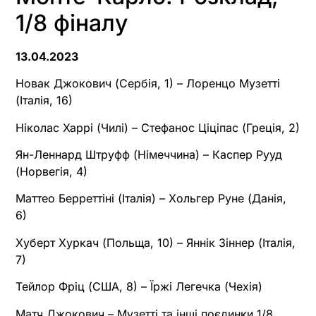
1/8 фіналу
13.04.2023
Новак Джокович (Сербія, 1) – Лоренцо Музетті
(Італія, 16)
Ніколас Харрі (Чилі) – Стефанос Ціціпас (Греція, 2)
Ян-Леннард Штруфф (Німеччина) – Каспер Рууд
(Норвегія, 4)
Маттео Берреттіні (Італія) – Хольгер Руне (Данія,
6)
Хуберт Хуркач (Польща, 10) – Яннік Зіннер (Італія,
7)
Тейлор Фріц (США, 8) – Їржі Легечка (Чехія)
Матч Джокович – Музетті та інші поєдинки 1/8