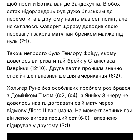
щоб пройти Ботіка ван де Зандсхулпа. В обох
сетах нідерландець був дуже близьким до
перемоги, а в другому навіть мав сет-пойнт, але
не склалося. Фаворит щоразу доводив свою
перевагу і закрив матч тай-брейком майже під
нуль (7:1).
Також непросто було Тейлору Фріцу, якому
довелось вигризати тай-брейк у Станісласа
Ваврінки (12:10). Друга партія пройшла значно
спокійніше і впевненіше для американця (6:2).
Хольгер Руне без особливих проблем розібрався
з Домініком Тімом (6:2, 6:4), а Янніку Зіннеру не
довелось навіть догравати свій матч через
відмову Дієго Шварцмана. На момент зупинки гри
він легко виграв перший сет (6:0) і впевнено
лідирував у другому (3:1).