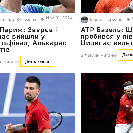
Nov 01, 2024
ксандр Кузьменко
Борис Гаврилець
●
●
Париж: Звєрєв і
ATP Базель: Ш
пас вийшли у
пробився у пів
тьфінал, Алькарас
Циципас вилет
тів
Дета
2 Хвилин Читання
Детальніше
н Читання