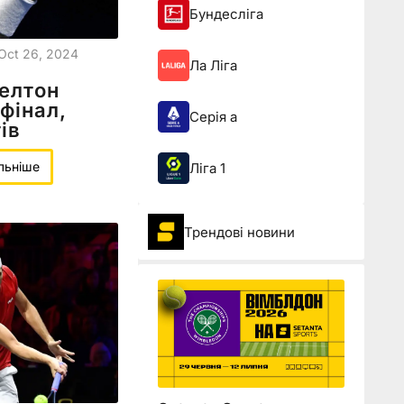
Бундесліга
Oct 26, 2024
Ла Ліга
елтон
фінал,
Серія а
ів
льніше
Ліга 1
Трендові новини