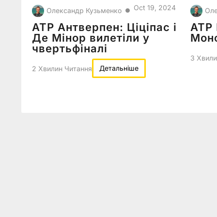
Oct 19, 2024
Олександр Кузьменко
Оле
●
ATP Антверпен: Ціціпас і
ATP 
Де Мінор вилетіли у
Монф
чвертьфіналі
3 Хвили
Детальніше
2 Хвилин Читання