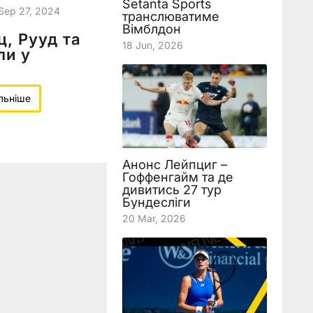
Setanta Sports
Sep 27, 2024
транслюватиме
Вімблдон
ц, Рууд та
18 Jun, 2026
ли у
льніше
Анонс Лейпциг –
Гоффенгайм та де
дивитись 27 тур
Бундесліги
20 Mar, 2026