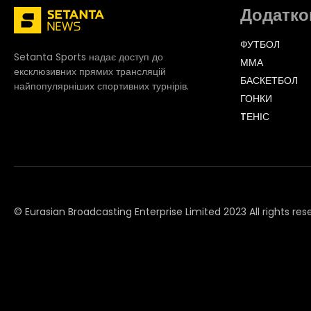
Додатко
ФУТБОЛ
Setanta Sports надає доступ до
ММА
ексклюзивних прямих трансляцій
БАСКЕТБОЛ
найпопулярніших спортивних турнірів.
ГОНКИ
TЕНІС
© Eurasian Broadcasting Enterprise Limited 2023 All rights res
© Adjara.com LLC 2023 All rights reserved