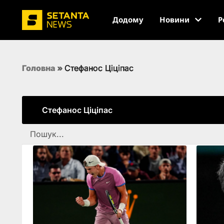
Додому
Новини
Р
Головна
»
Стефанос Ціціпас
Стефанос Ціціпас