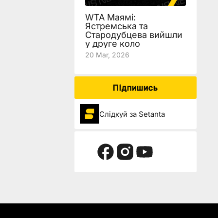
WTA Маямі:
Ястремська та
Стародубцева вийшли
у друге коло
20 Mar, 2026
Підпишись
Слідкуй за Setanta