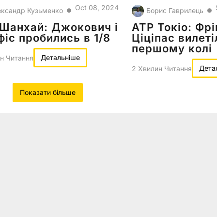
Oct 08, 2024
ксандр Кузьменко
Борис Гаврилець
●
●
Шанхай: Джокович і
ATP Токіо: Фрі
іс пробились в 1/8
Ціціпас вилеті
першому колі
Детальніше
н Читання
Дета
2 Хвилин Читання
Показати більше