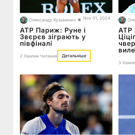
Nov 01, 2024
Олександр Кузьменко
Оле
●
ATP Париж: Руне і
ATP 
Звєрєв зіграють у
Ціці
півфіналі
чвер
виле
Детальніше
2 Хвилин Читання
3 Хвили