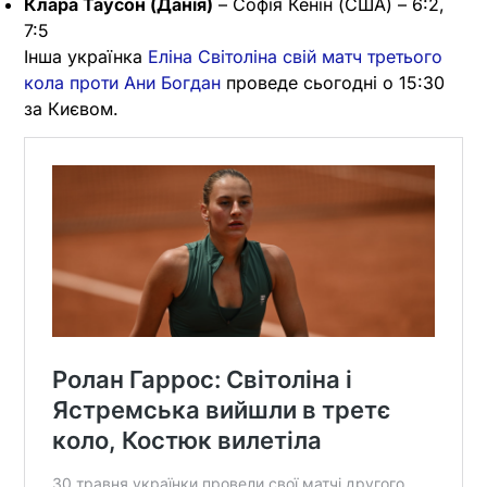
Клара Таусон (Данія)
– Софія Кенін (США) – 6:2,
7:5
Інша українка
Еліна Світоліна свій матч третього
кола проти Ани Богдан
проведе сьогодні о 15:30
за Києвом.