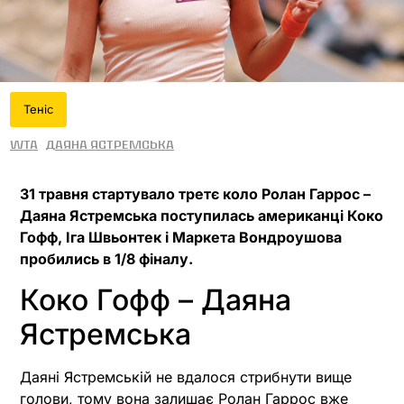
Теніс
WTA
Даяна Ястремська
31 травня стартувало третє коло Ролан Гаррос –
Даяна Ястремська поступилась американці Коко
Гофф, Іга Швьонтек і Маркета Вондроушова
пробились в 1/8 фіналу.
Коко Гофф – Даяна
Ястремська
Даяні Ястремській не вдалося стрибнути вище
голови, тому вона залишає Ролан Гаррос вже