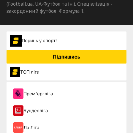
(Football.ua, UA-Футбол та ін.). Спеціалізація -
закордонний футбол, Формула 1.
Поринь у спорт!
Підпишись
ТОП ліги
Прем'єр-ліга
Бундесліга
Ла Ліга