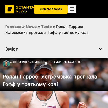
Дивіться зараз
Головна
»
News
»
Теніс
»
Ролан Гаррос:
Ястремська програла Гофф у третьому колі
Зміст
Олександр Кузьменко
2024 Jun 01, 13:09 ПП
●
Ролан Гаррос: Ястремська програла
Гофф у третьому колі