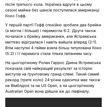
після третього кола. Українка вдруге в цьому
сезоні майже без шансів поступилася американці
Коко Гофф.
У першій партії Гофф спокійно зробила два брейки
(а могла і більше) і перемогла 6:2. Друга також
почалася з брейку американки, але Ястремська
миттєво відігралася і навіть вийшла вперед (2:1).
Втім наступні 4 гейми взяла більш титулована Коко
(5:2) і її перемога стала тільки питанням часу.
На цьогорічному Ролан Гаррос Даяна Ястремська
показала свій найкращий результат за історію
виступів на ґрунтовому гранд-слемі. Такий самий
рекорд (третє коло) 24-річна одеситка має також
на Вімблдоні та на US Open, а на цьогорічному
Australian Open вона дійшла аж до півфіналу.