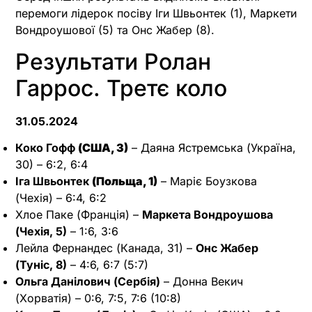
перемоги лідерок посіву Іги Швьонтек (1), Маркети
Вондроушової (5) та Онс Жабер (8).
Результати Ролан
Гаррос. Третє коло
31.05.2024
Коко Гофф
(США, 3)
– Даяна Ястремська (Україна,
30) – 6:2, 6:4
Іга Швьонтек
(Польща, 1)
– Маріє Боузкова
(Чехія) – 6:4, 6:2
Хлое Паке (Франція) –
Маркета Вондроушова
(Чехія, 5)
– 1:6, 3:6
Лейла Фернандес (Канада, 31) –
Онс Жабер
(Туніс, 8)
– 4:6, 6:7 (5:7)
Ольга Данілович (Сербія)
– Донна Векич
(Хорватія) – 0:6, 7:5, 7:6 (10:8)