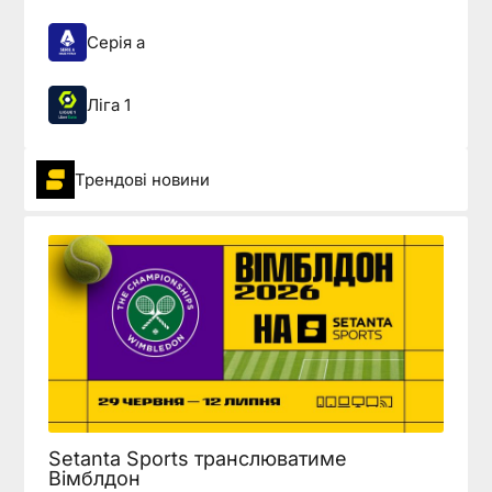
Серія а
Ліга 1
Трендові новини
Setanta Sports транслюватиме
Вімблдон