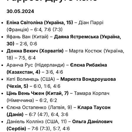
30.05.2024
Еліна Світоліна (Україна, 15)
– Діан Паррі
(Франція) – 6:4, 7:6 (7:3)
Яфань Ван (Китай) –
Даяна Ястремська (Україна,
30)
– 2:6, 0:6
Донна Векич (Хорватія)
– Марта Костюк (Україна,
18) – 7:5, 6:4
Аранча Рус (Нідерланди) –
Єлєна Рибакіна
(Казахстан, 4)
– 3:6, 4:6
Кеті Волинець (США) –
Маркета Вондроушова
(Чехія, 5)
– 6:0, 1:6, 4:6
Цінь Вень Чжен (Китай, 7)
– Тамара Корпач
(Німеччина) – 6:2, 6:2
Єлєна Остапенко (Латвія, 9) –
Клара Таусон
(Данія)
– 6:7 (4:7), 6:4, 3:6
Даніель Коллінз (США, 11) –
Ольга Данілович
(Сербія)
– 7:6 (7:3), 5:7, 4:6