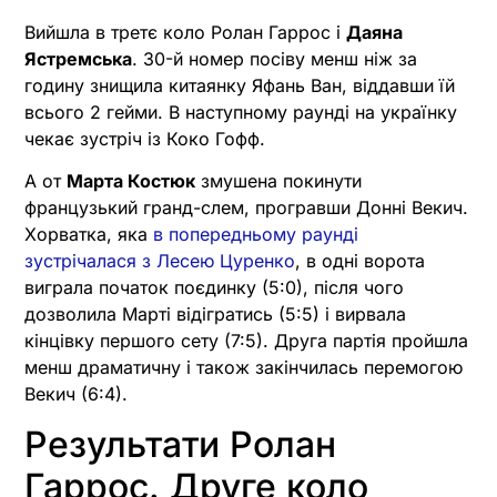
Вийшла в третє коло Ролан Гаррос і
Даяна
Ястремська
. 30-й номер посіву менш ніж за
годину знищила китаянку Яфань Ван, віддавши їй
всього 2 гейми. В наступному раунді на українку
чекає зустріч із Коко Гофф.
А от
Марта Костюк
змушена покинути
французький гранд-слем, програвши Донні Векич.
Хорватка, яка
в попередньому раунді
зустрічалася з Лесею Цуренко
, в одні ворота
виграла початок поєдинку (5:0), після чого
дозволила Марті відігратись (5:5) і вирвала
кінцівку першого сету (7:5). Друга партія пройшла
менш драматичну і також закінчилась перемогою
Векич (6:4).
Результати Ролан
Гаррос. Друге коло