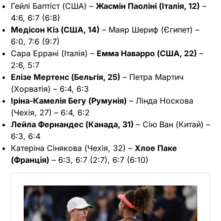
Гейлі Баптіст (США) –
Жасмін Паоліні (Італія, 12)
–
4:6, 6:7 (6:8)
Медісон Кіз (США, 14)
– Маяр Шериф (Єгипет) –
6:0, 7:6 (9:7)
Сара Еррані (Італія) –
Емма Наварро (США, 22)
–
2:6, 5:7
Елізе Мертенс (Бельгія, 25)
– Петра Мартич
(Хорватія) – 6:4, 6:3
Іріна-Камелія Бегу (Румунія)
– Лінда Носкова
(Чехія, 27) – 6:4, 6:2
Лейла Фернандес (Канада, 31)
– Сію Ван (Китай) –
6:3, 6:4
Катеріна Сінякова (Чехія, 32) –
Хлое Паке
(Франція)
– 6:3, 6:7 (2:7), 6:7 (6:10)