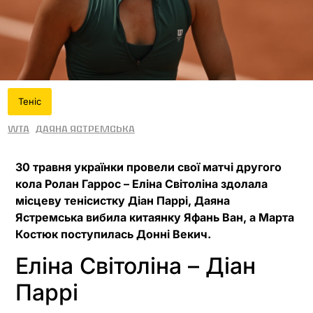
Теніс
WTA
Даяна Ястремська
30 травня українки провели свої матчі другого
кола Ролан Гаррос – Еліна Світоліна здолала
місцеву тенісистку Діан Паррі, Даяна
Ястремська вибила китаянку Яфань Ван, а Марта
Костюк поступилась Донні Векич.
Еліна Світоліна – Діан
Паррі