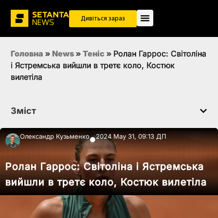
Дивіться зараз
Головна
»
News
»
Теніс
»
Ролан Гаррос: Світоліна
і Ястремська вийшли в третє коло, Костюк
вилетіла
Зміст
Олександр Кузьменко
2024 May 31, 09:13 ДП
●
Ролан Гаррос: Світоліна і Ястремська
вийшли в третє коло, Костюк вилетіла