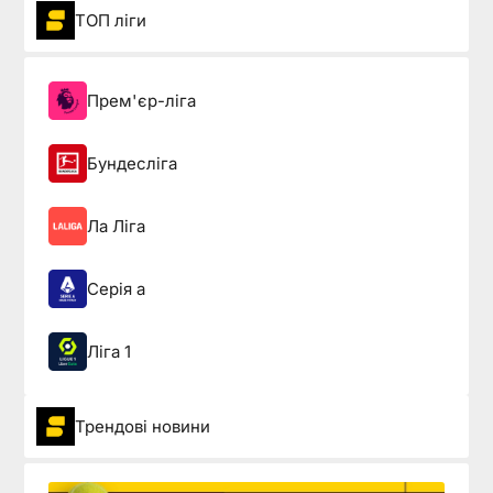
ТОП ліги
Прем'єр-ліга
Бундесліга
Ла Ліга
Серія а
Ліга 1
Трендові новини