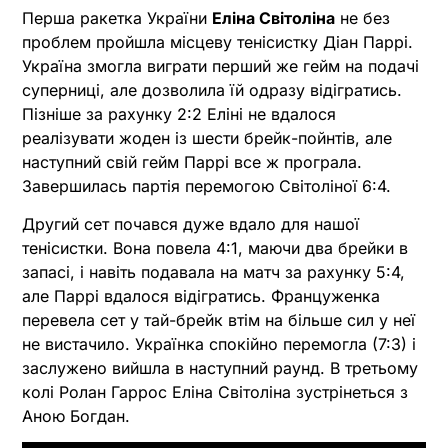
Перша ракетка України
Еліна Світоліна
не без
проблем пройшла місцеву тенісистку Діан Паррі.
Україна змогла виграти перший же гейм на подачі
суперниці, але дозволила їй одразу відігратись.
Пізніше за рахунку 2:2 Еліні не вдалося
реалізувати жоден із шести брейк-пойнтів, але
наступний свій гейм Паррі все ж програла.
Завершилась партія перемогою Світоліної 6:4.
Другий сет почався дуже вдало для нашої
тенісистки. Вона повела 4:1, маючи два брейки в
запасі, і навіть подавала на матч за рахунку 5:4,
але Паррі вдалося відігратись. Француженка
перевела сет у тай-брейк втім на більше сил у неї
не вистачило. Українка спокійно перемогла (7:3) і
заслужено вийшла в наступний раунд. В третьому
колі Ролан Гаррос Еліна Світоліна зустрінеться з
Аною Богдан.