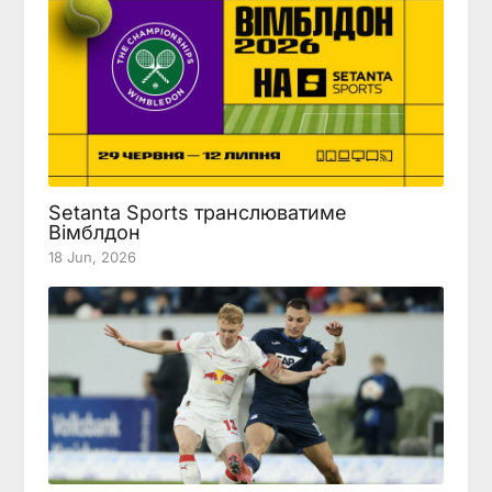
Setanta Sports транслюватиме
Вімблдон
18 Jun, 2026