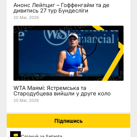
Анонс Лейпциг – Гоффенгайм та де
дивитись 27 тур Бундесліги
20 Mar, 2026
WTA Маямі: Ястремська та
Стародубцева вийшли у друге коло
20 Mar, 2026
Підпишись
Слідкуй за Setanta