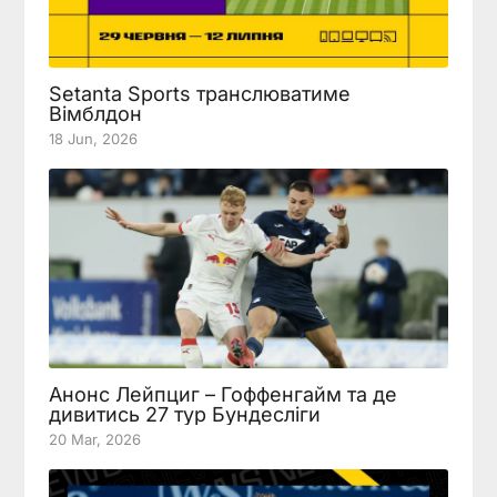
Setanta Sports транслюватиме
Вімблдон
18 Jun, 2026
Анонс Лейпциг – Гоффенгайм та де
дивитись 27 тур Бундесліги
20 Mar, 2026