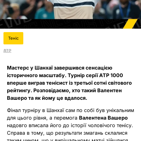
Теніс
ATP
Мастерс у Шанхаї завершився сенсацією
історичного масштабу. Турнір серії ATP 1000
вперше виграв тенісист із третьої сотні світового
рейтингу. Розповідаємо, хто такий Валентен
Вашеро та як йому це вдалося.
Фінал турніру в Шанхаї сам по собі був унікальним
для цього рівня, а перемога
Валентена Вашеро
надовго вписала його до історії чоловічого тенісу.
Справа в тому, що результати змагань склалися
таким чином, що у вирішальному матчі зійшлися