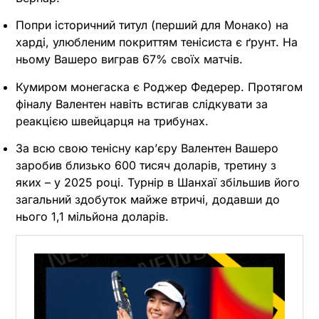
Попри історичний титул (перший для Монако) на
харді, улюбленим покриттям тенісиста є ґрунт. На
ньому Вашеро виграв 67% своїх матчів.
Кумиром монегаска є Роджер Федерер. Протягом
фіналу Валентен навіть встигав слідкувати за
реакцією швейцарця на трибунах.
За всю свою тенісну карʼєру Валентен Вашеро
заробив близько 600 тисяч доларів, третину з
яких – у 2025 році. Турнір в Шанхаї збільшив його
загальний здобуток майже втричі, додавши до
нього 1,1 мільйона доларів.