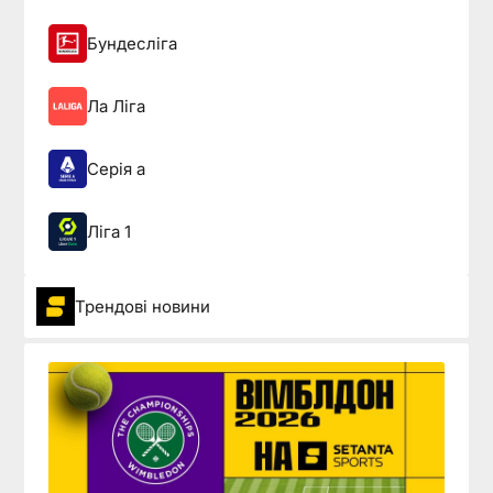
Бундесліга
Ла Ліга
Серія а
Ліга 1
Трендові новини