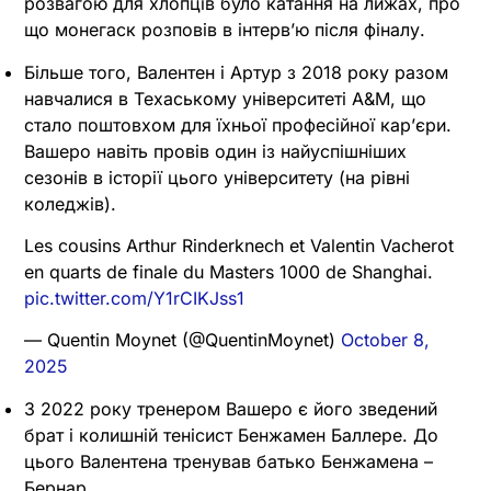
розвагою для хлопців було катання на лижах, про
що монегаск розповів в інтервʼю після фіналу.
Більше того, Валентен і Артур з 2018 року разом
навчалися в Техаському університеті A&M, що
стало поштовхом для їхньої професійної карʼєри.
Вашеро навіть провів один із найуспішніших
сезонів в історії цього університету (на рівні
коледжів).
Les cousins Arthur Rinderknech et Valentin Vacherot
en quarts de finale du Masters 1000 de Shanghai.
pic.twitter.com/Y1rCIKJss1
— Quentin Moynet (@QuentinMoynet)
October 8,
2025
З 2022 року тренером Вашеро є його зведений
брат і колишній тенісист Бенжамен Баллере. До
цього Валентена тренував батько Бенжамена –
Бернар.