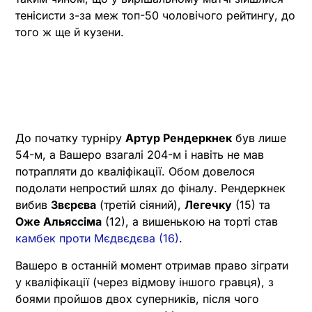
тенісисти з-за меж топ-50 чоловічого рейтингу, до
того ж ще й кузени.
До початку турніру
Артур Рендеркнек
був лише
54-м, а Вашеро взагалі 204-м і навіть не мав
потрапляти до кваліфікації. Обом довелося
подолати непростий шлях до фіналу. Рендеркнек
вибив
Звєрєва
(третій сіяний),
Легечку
(15) та
Оже Альяссіма
(12), а вишенькою на торті став
камбек проти Мєдвєдєва (16)
.
Вашеро в останній момент отримав право зіграти
у кваліфікації (через відмову іншого гравця), з
боями пройшов двох суперників, після чого