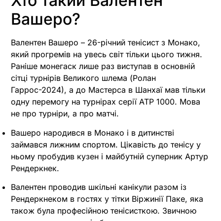
Хто такий Валентен
Вашеро?
Валентен Вашеро – 26-річний тенісист з Монако,
який прогремів на увесь світ тільки цього тижня.
Раніше монегаск лише раз виступав в основній
сітці турнірів Великого шлема (Ролан
Гаррос-2024), а до Мастерса в Шанхаї мав тільки
одну перемогу на турнірах серії ATP 1000. Мова
не про турніри, а про матчі.
Вашеро народився в Монако і в дитинстві
займався лижним спортом. Цікавість до тенісу у
ньому пробудив кузен і майбутній суперник Артур
Рендеркнек.
Валентен проводив шкільні канікули разом із
Рендеркнеком в гостях у тітки Віржинії Паке, яка
також була професійною тенісисткою. Звичною