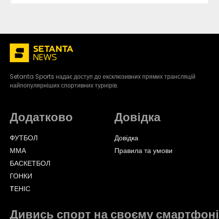
Setanta Sports надає доступ до ексклюзивних прямих трансляцій
найпопулярніших спортивних турнірів.
Додатково
Довідка
ФУТБОЛ
Довідка
ММА
Правила та умови
БАСКЕТБОЛ
ГОНКИ
TЕНІС
Дивись спорт на своєму смартфоні