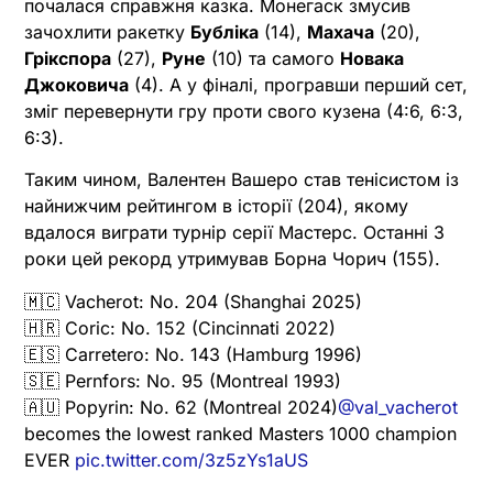
почалася справжня казка. Монегаск змусив
зачохлити ракетку
Бубліка
(14),
Махача
(20),
Грікспора
(27),
Руне
(10) та самого
Новака
Джоковича
(4). А у фіналі, програвши перший сет,
зміг перевернути гру проти свого кузена (4:6, 6:3,
6:3).
Таким чином, Валентен Вашеро став тенісистом із
найнижчим рейтингом в історії (204), якому
вдалося виграти турнір серії Мастерс. Останні 3
роки цей рекорд утримував Борна Чорич (155).
🇲🇨 Vacherot: No. 204 (Shanghai 2025)
🇭🇷 Coric: No. 152 (Cincinnati 2022)
🇪🇸 Carretero: No. 143 (Hamburg 1996)
🇸🇪 Pernfors: No. 95 (Montreal 1993)
🇦🇺 Popyrin: No. 62 (Montreal 2024)
@val_vacherot
becomes the lowest ranked Masters 1000 champion
EVER
pic.twitter.com/3z5zYs1aUS