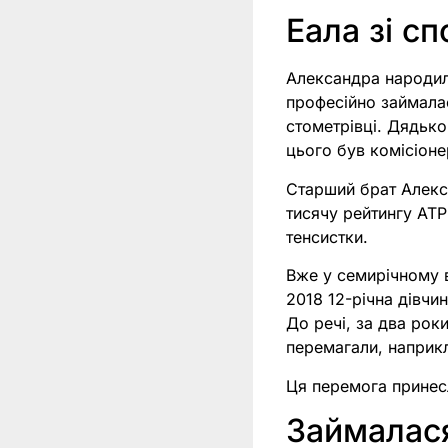
Еала зі с
Александра народила
професійно займалас
стометрівці. Дядько 
цього був комісіоне
Старший брат Алекса
тисячу рейтингу ATP
тенсистки.
Вже у семирічному ві
2018 12-річна дівчи
До речі, за два рок
перемагали, наприкл
Ця перемога принесл
Займалася