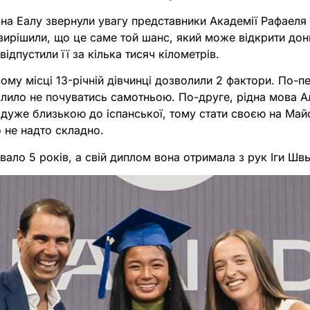
ї на Еалу звернули увагу представники Академії Рафаеля
и вирішили, що це саме той шанс, який може відкрити дон
відпустили її за кілька тисяч кілометрів.
ому місці 13-річній дівчинці дозволили 2 фактори. По-п
лило не почуватись самотньою. По-друге, рідна мова Ал
 дуже близькою до іспанської, тому стати своєю на Май
 не надто складно.
вало 5 років, а свій диплом вона отримала з рук Іги Шв