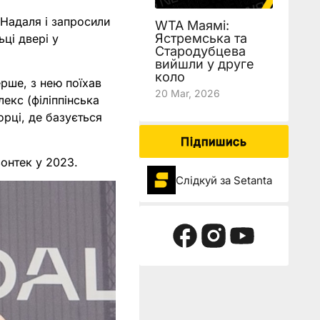
 Надаля і запросили
WTA Маямі:
Ястремська та
ьці двері у
Стародубцева
вийшли у друге
коло
ерше, з нею поїхав
20 Mar, 2026
екс (філіппінська
орці, де базується
Підпишись
ьонтек у 2023.
Слідкуй за Setanta