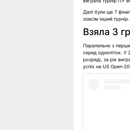
виграла турнір ITF в
Далі були ще 7 фінал
зовсім інший турнір.
Взяла 3 г
Паралельно з перши
серед одноліток. У 
розряді, за рік виг
успіх на US Open-20