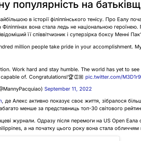
у популярність на батьківщ
айбільшою в історії філіппінського тенісу. Про Еалу поч
а Філіппінах вона стала ледь не національною героїнею.
йвідоміший її співвітчизник і суперзірка боксу Менні Пак
ndred million people take pride in your accomplishment. My
ation. Work hard and stay humble. The world has yet to se
e capable of. Congratulations!🏆👏🏼
pic.twitter.com/M3D1r
(@MannyPacquiao)
September 11, 2022
m
, де Алекс активно показує своє життя, зібралося біль
набагато менше за представниць топ-30 світового рейтин
нцеві журнали. Одразу після перемоги на US Open Еала 
ilippines, а на початку цього року вона стала обличчям в