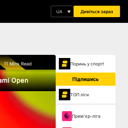
Дивіться зараз
UA
11 Mins Read
Поринь у спорт!
Підпишись
iami Open
ТОП ліги
Прем'єр-ліга