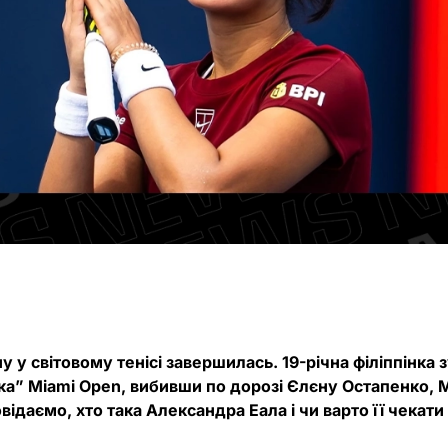
у у світовому тенісі завершилась. 19-річна філіппінка 
ка” Miami Open, вибивши по дорозі Єлєну Остапенко, Ме
відаємо, хто така Александра Еала і чи варто її чекати 