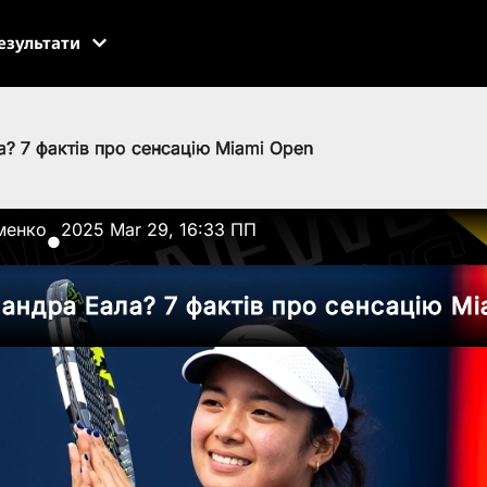
езультати
а? 7 фактів про сенсацію Miami Open
менко
2025 Mar 29, 16:33 ПП
●
сандра Еала? 7 фактів про сенсацію M