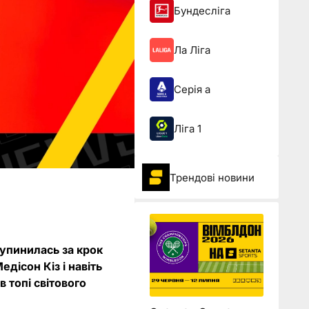
Бундесліга
Ла Ліга
Серія а
Ліга 1
Трендові новини
зупинилась за крок
дісон Кіз і навіть
в топі світового