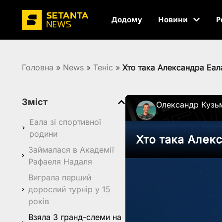
Додому
Новини
Р
Головна
»
News
»
Теніс
»
Хто така Александра Еал
Зміст
Олександр Кузь
Еала зі спортивної
родини
Хто така Алек
Займалася в Академії
Рафаеля Надаля
Виграла перший
дорослий турнір у 15
років
Взяла 3 гранд-слеми на