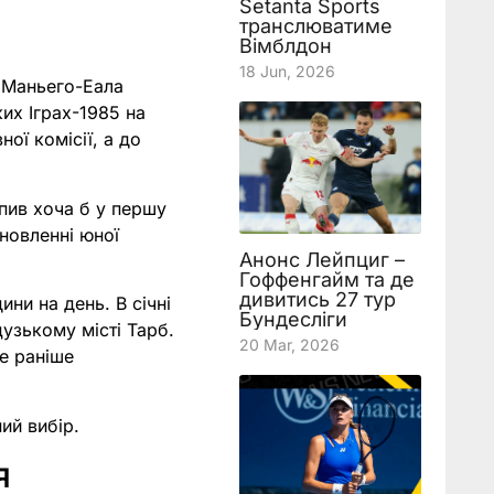
Setanta Sports
транслюватиме
Вімблдон
18 Jun, 2026
о Маньего-Еала
их Іграх-1985 на
ої комісії, а до
пив хоча б у першу
ановленні юної
Анонс Лейпциг –
Гоффенгайм та де
дивитись 27 тур
ини на день. В січні
Бундесліги
цузькому місті Тарб.
20 Mar, 2026
ще раніше
ий вибір.
я