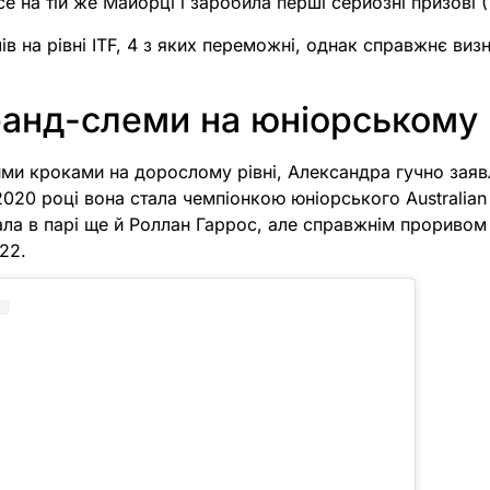
се на тій же Майорці і заробила перші серйозні призові (
ів на рівні ITF, 4 з яких переможні, однак справжнє визн
ранд-слеми на юніорському 
ми кроками на дорослому рівні, Александра гучно заяв
2020 році вона стала чемпіонкою юніорського Australia
рала в парі ще й Роллан Гаррос, але справжнім прориво
22.