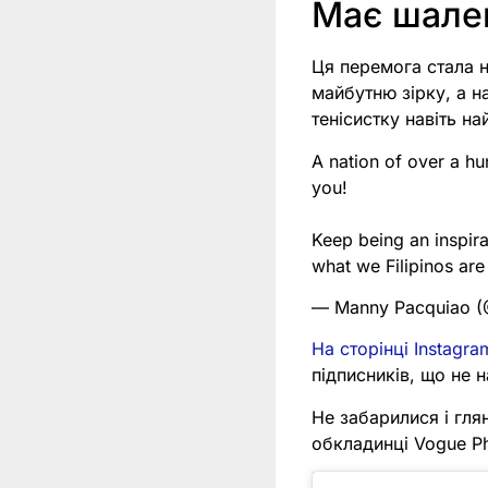
Має шален
Ця перемога стала н
майбутню зірку, а н
тенісистку навіть на
A nation of over a hu
you!
Keep being an inspir
what we Filipinos ar
— Manny Pacquiao 
На сторінці Instagra
підписників, що не 
Не забарилися і гля
обкладинці Vogue Ph