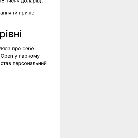
15 тисяч доларів).
ання їй приніс
рівні
ляла про себе
n Open у парному
м став персональний