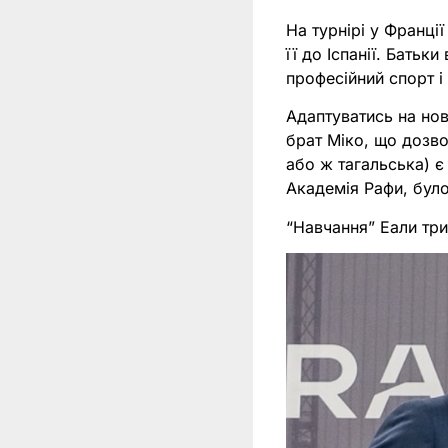
На турнірі у Франці
її до Іспанії. Батьк
професійний спорт і 
Адаптуватись на нов
брат Міко, що дозво
або ж тагальська) є
Академія Рафи, було
“Навчання” Еали три