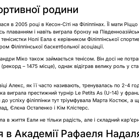
портивної родини
ся в 2005 році в Кесон-Сіті на Філіппінах. Її мати Ріцц
ь плаванням і навіть виграла бронзу на Південноазійськ
тенісистки Нолі Еала є керівником Філіппінської спортивн
ром Філіппінської баскетбольної асоціації.
ндри Міко також займається тенісом. Він досі не потра
 (рекорд – 1475 місце), однак відіграв велику роль у ст
ці Алекс, як її часто називають, тренувалась по 2-4 год
нка виграла престижний турнір Le Petits As (U-14) у фран
и до успіху філіппінки тут тріумфувала Марта Костюк, а 
ад, Єлєна Остапенко і Кім Клістерс.
а в життя Еали не тільки радість, але і складний карʼєрн
 в Академії Рафаеля Надал