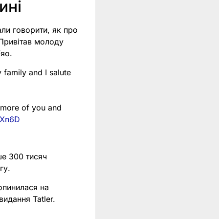
ині
али говорити, як про
 Привітав молоду
ʼяо.
 family and I salute
e more of you and
9Xn6D
ше 300 тисяч
гу.
опинилася на
идання Tatler.