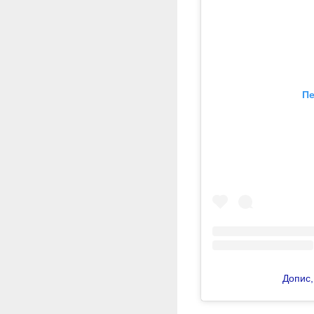
Пе
Допис,