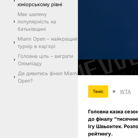
юніорському рівні
Має шалену
популярність на
батьківщині
Miami Open – найкращий
турнір в карʼєрі
Головна ціль – виграти
Олімпіаду
Де дивитись фінал Miami
Open?
WTA
Теніс
Головна казка сезон
до фіналу “тисячни
Ігу Швьонтек. Розпо
рейтингу.