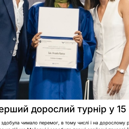
ерший дорослий турнір у 15 
 здобула чимало перемог, в тому числі і на дорослому р