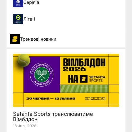
Серія а
Ліга 1
Трендові новини
Setanta Sports транслюватиме
Вімблдон
18 Jun, 2026