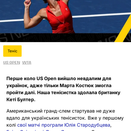
Теніс
US Open
WTA
Перше коло US Open вийшло невдалим для
українок, адже тільки Марта Костюк змогла
пройти далі. Наша тенісистка здолала британку
Кеті Бултер.
Американський гранд-слем стартував не дуже
вдало для українських тенісисток. Вже у першому
колі
свої матчі програли Юлія Стародубцева
,