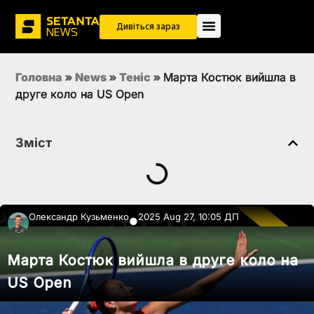
Дивіться зараз
Головна
»
News
»
Теніс
»
Марта Костюк вийшла в
друге коло на US Open
Зміст
Олександр Кузьменко
2025 Aug 27, 10:05 ДП
●
Марта Костюк вийшла в друге коло на
US Open