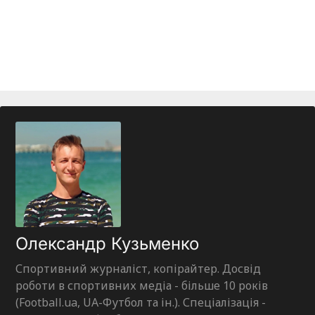
Олександр Кузьменко
Спортивний журналіст, копірайтер. Досвід
роботи в спортивних медіа - більше 10 років
(Football.ua, UA-Футбол та ін.). Спеціалізація -