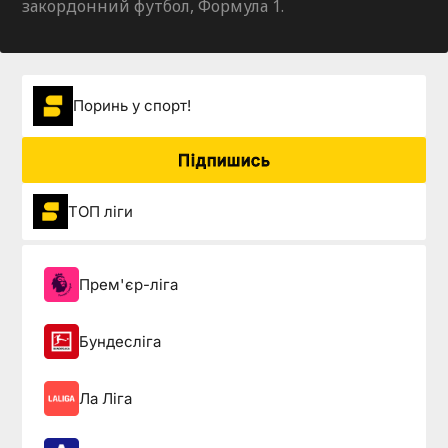
закордонний футбол, Формула 1.
Поринь у спорт!
Підпишись
ТОП ліги
Прем'єр-ліга
Бундесліга
Ла Ліга