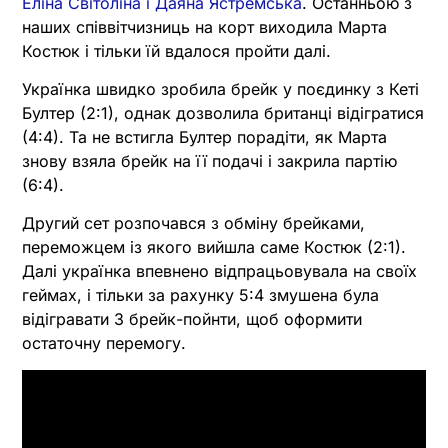
Еліна Світоліна і Даяна Ястремська
. Останньою з
наших співвітчизниць на корт виходила Марта
Костюк і тільки їй вдалося пройти далі.
Українка швидко зробила брейк у поєдинку з Кеті
Бултер (2:1), однак дозволила британці відігратися
(4:4). Та не встигла Бултер порадіти, як Марта
знову взяла брейк на її подачі і закрила партію
(6:4).
Другий сет розпочався з обміну брейками,
переможцем із якого вийшла саме Костюк (2:1).
Далі українка впевнено відпрацьовувала на своїх
геймах, і тільки за рахунку 5:4 змушена була
відігравати 3 брейк-пойнти, щоб оформити
остаточну перемогу.