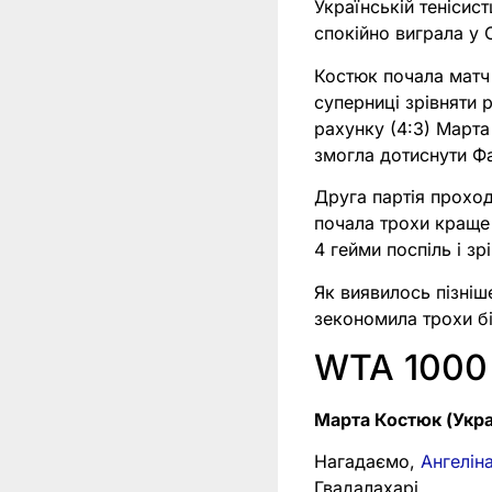
Українській тенісис
спокійно виграла у 
Костюк почала матч 
суперниці зрівняти 
рахунку (4:3) Марта
змогла дотиснути Фа
Друга партія проход
почала трохи краще 
4 гейми поспіль і зр
Як виявилось пізніш
зекономила трохи бі
WTA 1000
Марта Костюк (Укра
Нагадаємо,
Ангелін
Гвадалахарі.