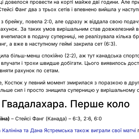
тці довелося провести на корті майже дві години. Але п
Стейсі Фанг два з трьох сетів і впевнено вийшла у насту
з брейку, повела 2:0, але одразу ж віддала свою пода
рахунок. За таких умов вирішальним став довжелезний 
 вчепилася в подачу суперниці, не реалізувала кілька бр
нг, а вже в наступному геймі закрила сет (6:3).
ила більш-менш спокійно (2:2), аж тут канадська спор
влучати і трохи швидше добігати. Цього виявилось дост
івняти рахунок по сетам.
е, Костюк у певний момент змирилася з поразкою в другі
льше сил і просто знищила суперницю у вирішальному се
 Гвадалахара. Перше коло
їна)
– Стейсі Фанг (Канада) – 6:3, 2:6, 6:0
а Калініна та Дана Ястремська також виграли свої матчі
п