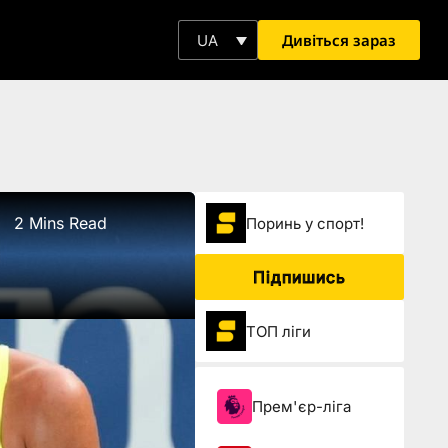
Дивіться зараз
UA
2 Mins Read
Поринь у спорт!
Підпишись
ТОП ліги
Прем'єр-ліга