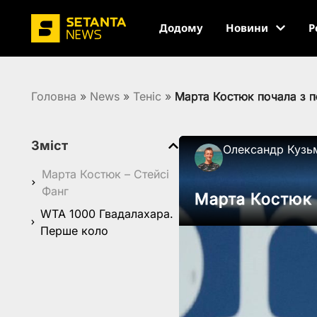
Додому
Новини
Р
Головна
»
News
»
Теніс
»
Марта Костюк почала з п
Зміст
Олександр Кузь
Марта Костюк – Стейсі
Фанг
Марта Костюк 
WTA 1000 Гвадалахара.
Перше коло