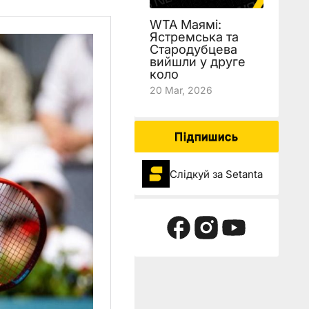
WTA Маямі:
Ястремська та
Стародубцева
вийшли у друге
коло
20 Mar, 2026
Підпишись
Слідкуй за Setanta