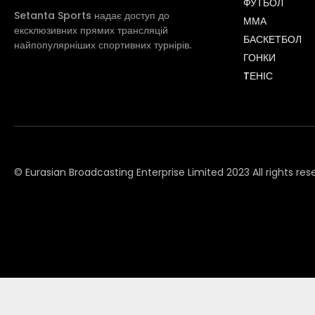
ФУТБОЛ
Setanta Sports надає доступ до
ММА
ексклюзивних прямих трансляцій
БАСКЕТБОЛ
найпопулярніших спортивних турнірів.
ГОНКИ
TЕНІС
© Eurasian Broadcasting Enterprise Limited 2023 All rights res
© Adjara.com LLC 2023 All rights reserved