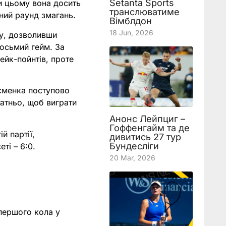
Setanta Sports
ри цьому вона досить
транслюватиме
пний раунд змагань.
Вімблдон
18 Jun, 2026
чу, дозволивши
восьмий гейм. За
ейк-пойнтів, проте
тсменка поступово
атньо, щоб виграти
Анонс Лейпциг –
Гоффенгайм та де
й партії,
дивитись 27 тур
Бундесліги
ті – 6:0.
20 Mar, 2026
ершого кола у