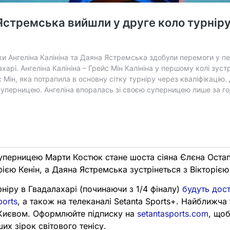
суперницею Марти Костюк стане шоста сіяна Єлєна Остап
офією Кенін, а Даяна Ястремська зустрінеться з Вікторіє
рніру в Гвадалахарі (починаючи з 1/4 фіналу)
будуть дост
ports
, а також на телеканалі Setanta Sports+. Найближча 
 Києвом. Оформлюйте підписку на
setantasports.com
, що
ших зірок світового тенісу.