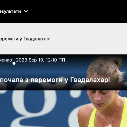
езультати
еремоги у Гвадалахарі
менко
2023 Sep 19, 12:10 ПП
●
почала з перемоги у Гвадалахарі