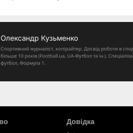
Олександр Кузьменко
Спортивний журналіст, копірайтер. Досвід роботи в спор
більше 10 років (Football.ua, UA-Футбол та ін.). Спеціалі
футбол, Формула 1.
во
Довідка