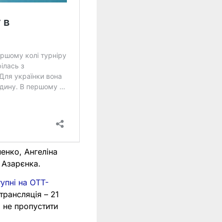
енко, Ангеліна
ю Азарєнка.
упні на OTT-
трансляція – 21
б не пропустити