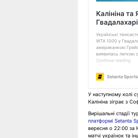
У наступному колі 
Калініна зіграє з С
Вирішальні стадії ту
платформі Setanta S
вересня о 22:00 за
матчі українок та ін