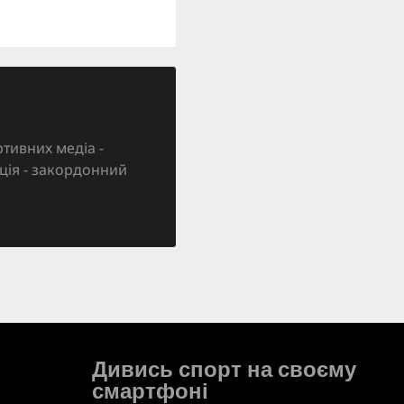
тивних медіа -
зація - закордонний
Дивись спорт на своєму
смартфоні