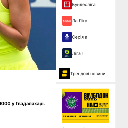
Бундесліга
Ла Ліга
Серія а
Ліга 1
Трендові новини
1000 у Гвадалахарі.