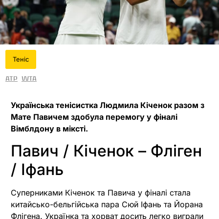
Теніс
ATP
WTA
Українська тенісистка Людмила Кіченок разом з
Мате Павичем здобула перемогу у фіналі
Вімблдону в міксті.
Павич / Кіченок – Фліген
/ Іфань
Суперниками Кіченок та Павича у фіналі стала
китайсько-бельгійська пара Сюй Іфань та Йорана
Флігена. Українка та хорват досить легко виграли