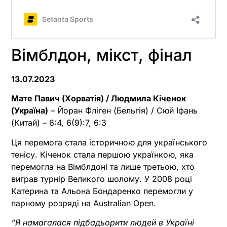
Вімблдон, мікст, фінал
13.07.2023
Мате Павич (Хорватія) / Людмила Кіченок
(Україна)
– Йоран Фліген (Бельгія) / Сюй Іфань
(Китай) – 6:4, 6(9):7, 6:3
Ця перемога стала історичною для українського
тенісу. Кіченок стала першою українкою, яка
перемогла на Вімблдоні та лише третьою, хто
виграв турнір Великого шолому. У 2008 році
Катерина та Альона Бондаренко перемогли у
парному розряді на Australian Open.
“Я намагалася підбадьорити людей в Україні