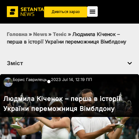
Дивіться зараз
Головна
»
News
»
Теніс
»
Людмила Кіченок –
перша в історії України переможниця Вімблдону
Зміст
Борис Гаврилець
2023 Jul 14, 12:19 ПП
●
Людмила Кіченок – перша в історії
України переможниця Вімблдону