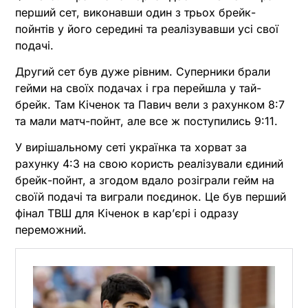
перший сет, виконавши один з трьох брейк-
пойнтів у його середині та реалізувавши усі свої
подачі.
Другий сет був дуже рівним. Суперники брали
гейми на своїх подачах і гра перейшла у тай-
брейк. Там Кіченок та Павич вели з рахунком 8:7
та мали матч-пойнт, але все ж поступились 9:11.
У вирішальному сеті українка та хорват за
рахунку 4:3 на свою користь реалізували єдиний
брейк-пойнт, а згодом вдало розіграли гейм на
своїй подачі та виграли поєдинок. Це був перший
фінал ТВШ для Кіченок в кар’єрі і одразу
переможний.