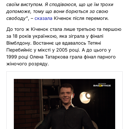
своїм виступом. Я сподіваюся, що це їм трохи
допоможе, тому що вони борються за свою
свободу”
, –
сказала
Кіченок після перемоги.
До того ж Кіченок стала лише третьою та першою
за 18 років українкою, яка зіграла у фіналі
Вімблдону. Востаннє це вдавалось Тетяні
Перебийніс у міксті у 2005 році. А до цього у
1999 році Олена Татаркова грала фінал парного
жіночого розряду.