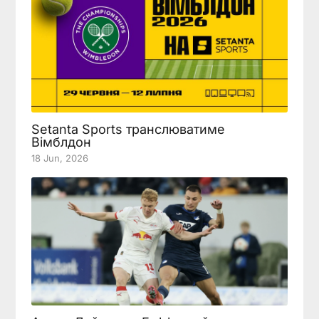
Setanta Sports транслюватиме
Вімблдон
18 Jun, 2026