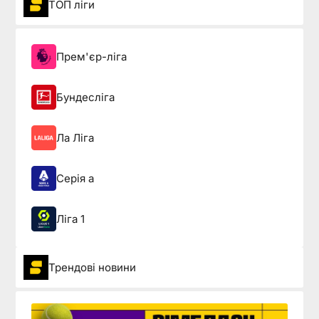
ТОП ліги
Прем'єр-ліга
Бундесліга
Ла Ліга
Серія а
Ліга 1
Трендові новини