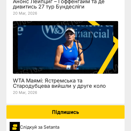
Анонс Лейпциг – Гоффенгайм та де
дивитись 27 тур Бундесліги
20 Mar, 2026
WTA Маямі: Ястремська та
Стародубцева вийшли у друге коло
20 Mar, 2026
Підпишись
Слідкуй за Setanta