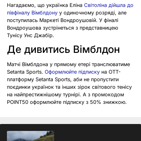
Нагадаємо, що українка Еліна
Світоліна дійшла до
півфіналу Вімблдону
у одиночному розряді, але
поступилась Маркеті Вондроушовій. У фіналі
Вондроушова зустрінеться з представницею
Тунісу Унс Джабір.
Де дивитись Вімблдон
Матчі Вімблдона у прямому етері транслюватиме
Setanta Sports.
Оформлюйте підписку
на OTT-
платформу Setanta Sports, аби не пропустити
поєдинки українок та інших зірок світового тенісу
на найпрестижнішому турнірі. А з промокодом
POINT50 оформлюйте підписку з 50% знижкою.