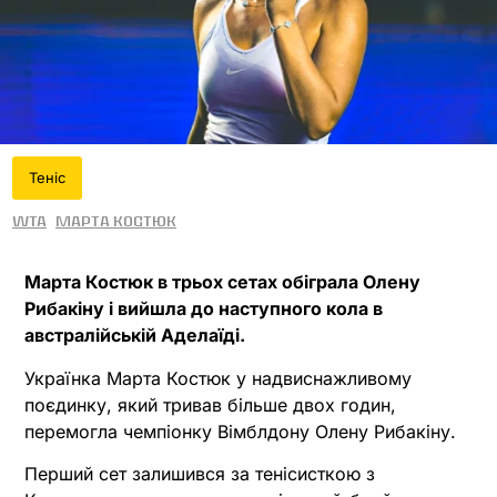
Теніс
WTA
Марта Костюк
Марта Костюк в трьох сетах обіграла Олену
Рибакіну і вийшла до наступного кола в
австралійській Аделаїді.
Українка Марта Костюк у надвиснажливому
поєдинку, який тривав більше двох годин,
перемогла чемпіонку Вімблдону Олену Рибакіну.
Перший сет залишився за тенісисткою з