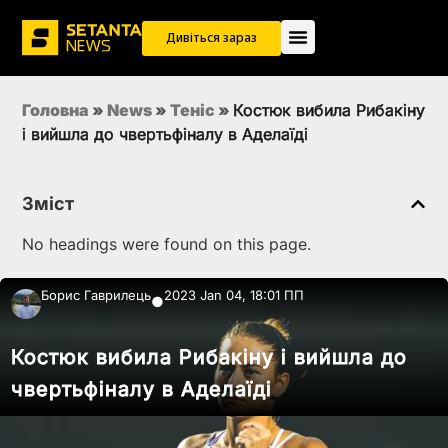
Дивіться зараз
Головна
»
News
»
Теніс
»
Костюк вибила Рибакіну
і вийшла до чвертьфіналу в Аделаїді
Зміст
No headings were found on this page.
Борис Гаврилець
2023 Jan 04, 18:01 ПП
●
Костюк вибила Рибакіну і вийшла до
чвертьфіналу в Аделаїді