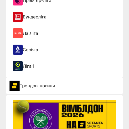
Прем'єр-ліга
Бундесліга
Ла Ліга
Серія а
Ліга 1
Трендові новини