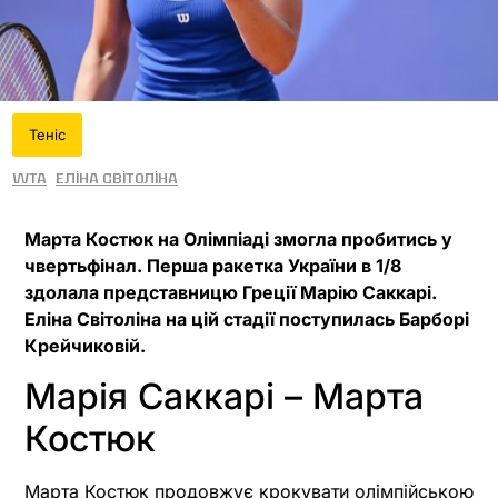
Теніс
WTA
Еліна Світоліна
Марта Костюк на Олімпіаді змогла пробитись у
чвертьфінал. Перша ракетка України в 1/8
здолала представницю Греції Марію Саккарі.
Еліна Світоліна на цій стадії поступилась Барборі
Крейчиковій.
Марія Саккарі – Марта
Костюк
Марта Костюк продовжує крокувати олімпійською