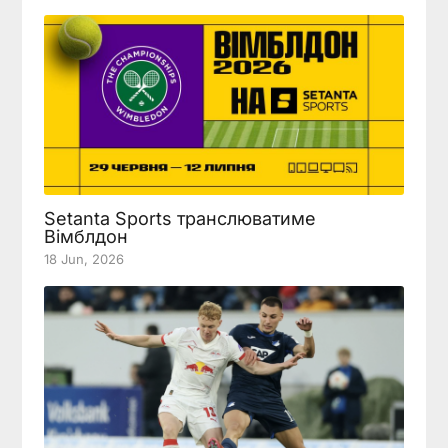
Setanta Sports транслюватиме
Вімблдон
18 Jun, 2026