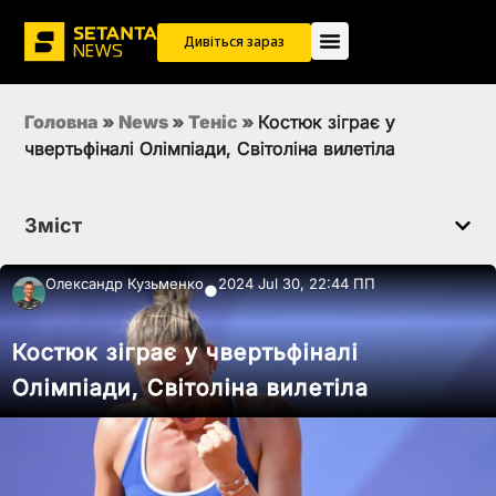
Дивіться зараз
Головна
»
News
»
Теніс
»
Костюк зіграє у
чвертьфіналі Олімпіади, Світоліна вилетіла
Зміст
Олександр Кузьменко
2024 Jul 30, 22:44 ПП
●
Костюк зіграє у чвертьфіналі
Олімпіади, Світоліна вилетіла