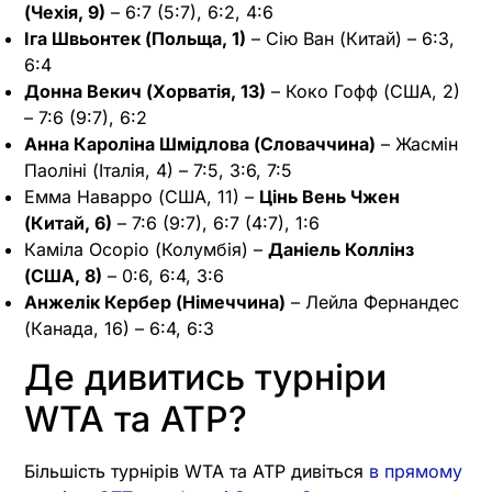
(Чехія, 9)
– 6:7 (5:7), 6:2, 4:6
Іга Швьонтек (Польща, 1)
– Сію Ван (Китай) – 6:3,
6:4
Донна Векич (Хорватія, 13)
– Коко Гофф (США, 2)
– 7:6 (9:7), 6:2
Анна Кароліна Шмідлова (Словаччина)
– Жасмін
Паоліні (Італія, 4) – 7:5, 3:6, 7:5
Емма Наварро (США, 11) –
Цінь Вень Чжен
(Китай, 6)
– 7:6 (9:7), 6:7 (4:7), 1:6
Каміла Осоріо (Колумбія) –
Даніель Коллінз
(США, 8)
– 0:6, 6:4, 3:6
Анжелік Кербер (Німеччина)
– Лейла Фернандес
(Канада, 16) – 6:4, 6:3
Де дивитись турніри
WTA та ATP?
Більшість турнірів WTA та ATP дивіться
в прямому