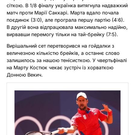
сіткою. В 1/8 фіналу українка витягнула надважкий
матч проти Марії Саккарі. Марта вдало почала
поєдинок (3:0), але програла першу партію (4:6).
В другій вона відпрацювала максимально надійно,
вирвавши перемогу тільки на тай-брейку (7:5).
Вирішальний сет перетворився на гойдалки з
величезною кількістю брейків, а останнє слово
залишилось за нашою тенісисткою. У чвертьфіналі
на Марту Костюк чекає зустріч із хорваткою
Донною Векич.