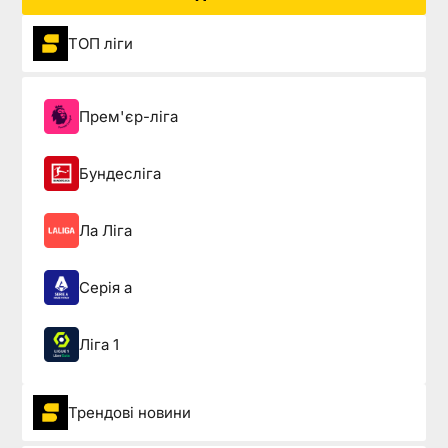
ТОП ліги
Прем'єр-ліга
Бундесліга
Ла Ліга
Серія а
Ліга 1
Трендові новини