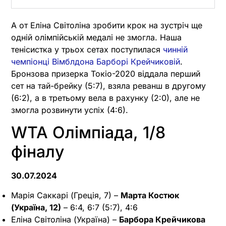
А от Еліна Світоліна зробити крок на зустріч ще
одній олімпійській медалі не змогла. Наша
тенісистка у трьох сетах поступилася
чинній
чемпіонці Вімблдона Барборі Крейчиковій
.
Бронзова призерка Токіо-2020 віддала перший
сет на тай-брейку (5:7), взяла реванш в другому
(6:2), а в третьому вела в рахунку (2:0), але не
змогла розвинути успіх (4:6).
WTA Олімпіада, 1/8
фіналу
30.07.2024
Марія Саккарі (Греція, 7) –
Марта Костюк
(Україна, 12)
– 6:4, 6:7 (5:7), 4:6
Еліна Світоліна (Україна) –
Барбора Крейчикова