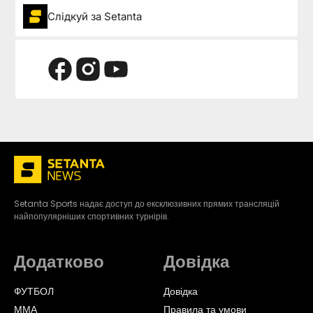
Слідкуй за Setanta
Setanta Sports надає доступ до ексклюзивних прямих трансляцій
найпопулярніших спортивних турнірів.
Додатково
Довідка
ФУТБОЛ
Довідка
ММА
Правила та умови