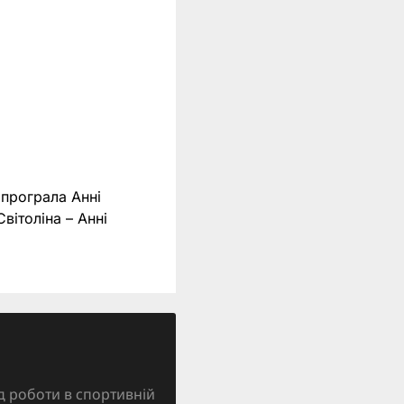
 програла Анні
вітоліна – Анні
д роботи в спортивній