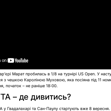
ар’єрі Марат пробилась в 1/8 на турнірі US Open. У нас
ся з чешкою Кароліною Муховою, яка посіяна під 11 но
я, початок – не раніше 18:00.
TA – де дивитись?
A у Гвадалахарі та Сан-Паулу стартують вже 8 вересня. 