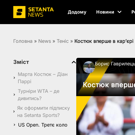
Додому
Новини
Р
Головна
»
News
»
Теніс
»
Костюк вперше в кар’єрі
Зміст
Борис Гаврилец
Марта Костюк – Діан
Паррі
Костюк вперше
Турніри WTA – де
дивитись?
Як оформити підписку
на Setanta Sports?
US Open. Третє коло