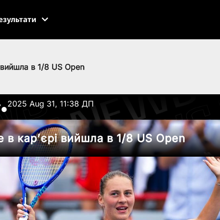
езультати
 вийшла в 1/8 US Open
ь
2025 Aug 31, 11:38 ДП
●
 в кар’єрі вийшла в 1/8 US Open