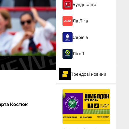
Бундесліга
Ла Ліга
Серія а
Ліга 1
Трендові новини
Марта Костюк