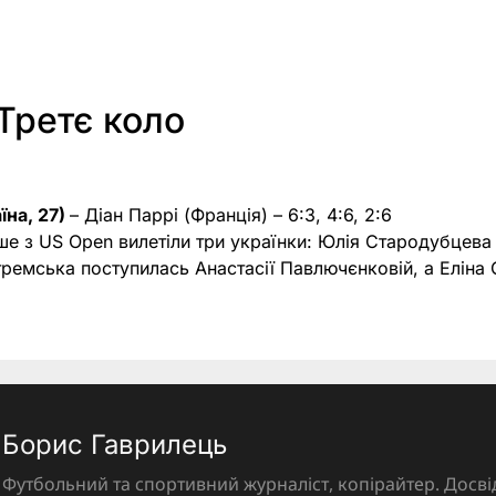
Третє коло
їна, 27)
– Діан Паррі (Франція) – 6:3, 4:6, 2:6
е з US Open вилетіли три українки: Юлія Стародубцева
тремська поступилась Анастасії Павлючєнковій, а Еліна С
Борис Гаврилець
Футбольний та спортивний журналіст, копірайтер. Досві