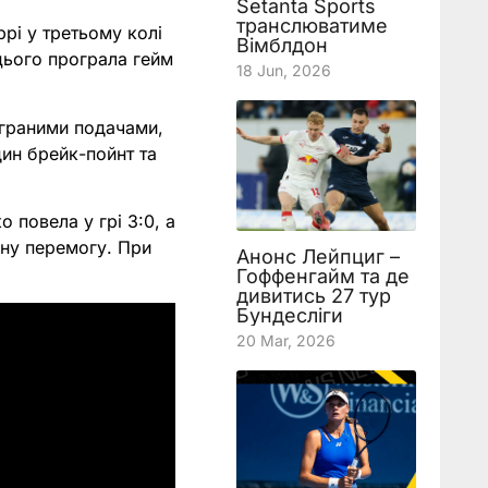
Setanta Sports
транслюватиме
рі у третьому колі
Вімблдон
 цього програла гейм
18 Jun, 2026
рограними подачами,
дин брейк-пойнт та
 повела у грі 3:0, а
ену перемогу. При
Анонс Лейпциг –
Гоффенгайм та де
дивитись 27 тур
Бундесліги
20 Mar, 2026