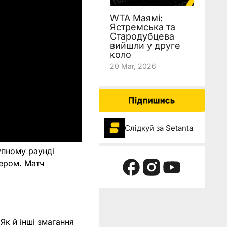
WTA Маямі:
Ястремська та
Стародубцева
вийшли у друге
коло
20 Mar, 2026
Підпишись
Слідкуй за Setanta
тупному раунді
мером. Матч
Як й інші змагання