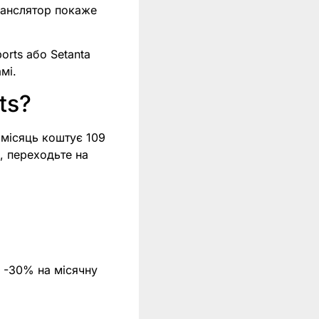
Транслятор покаже
orts або Setanta
мі.
ts?
а місяць коштує 109
, переходьте на
 -30% на місячну