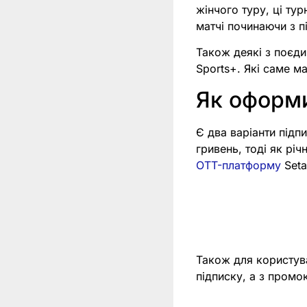
жінчого туру, ці ту
матчі починаючи з пі
Також деякі з поєди
Sports+. Які саме м
Як оформи
Є два варіанти підпи
гривень, тоді як рі
OTT-платформу
Seta
Також для користув
підписку, а з пром