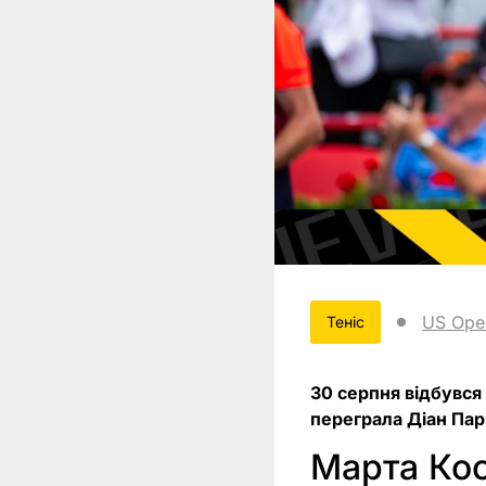
US Ope
Теніс
30 серпня відбувся
переграла Діан Парр
Марта Кос