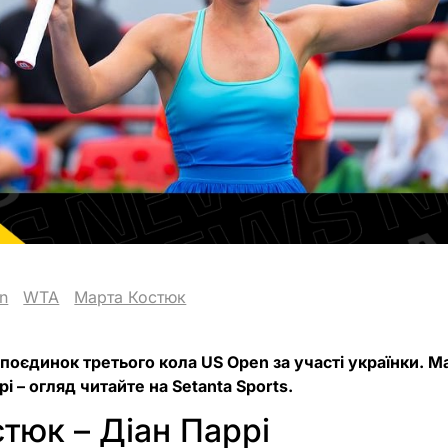
n
WTA
Марта Костюк
 поєдинок третього кола US Open за участі українки. 
і – огляд читайте на Setanta Sports.
тюк – Діан Паррі