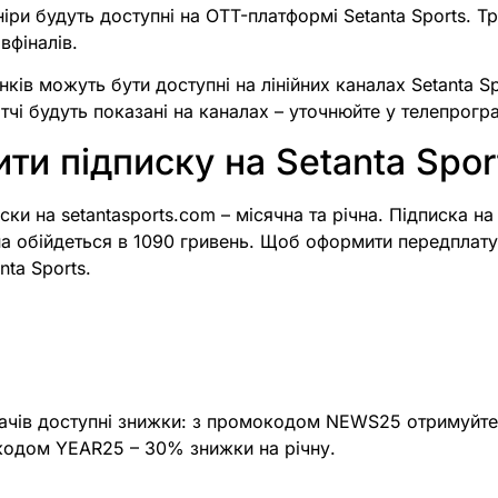
рніри будуть доступні на OTT-платформі Setanta Sports. 
вфіналів.
нків можуть бути доступні на лінійних каналах Setanta Sp
атчі будуть показані на каналах – уточнюйте у телепрогра
ти підписку на Setanta Spor
ски на setantasports.com – місячна та річна. Підписка н
чна обійдеться в 1090 гривень. Щоб оформити передплату
nta Sports.
ачів доступні знижки: з промокодом NEWS25 отримуйте
окодом YEAR25 – 30% знижки на річну.