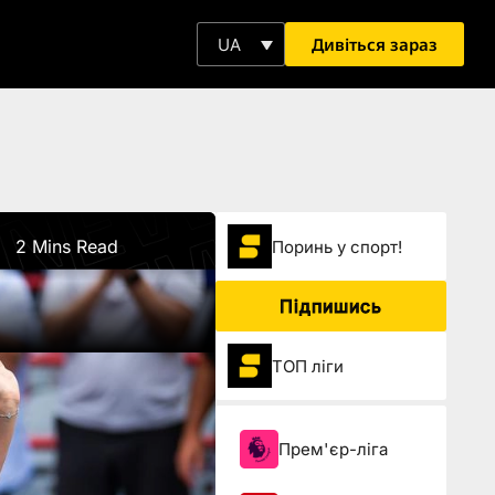
Дивіться зараз
UA
2 Mins Read
Поринь у спорт!
Підпишись
ТОП ліги
Прем'єр-ліга