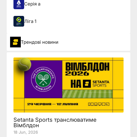
Серія а
Ліга 1
Трендові новини
Setanta Sports транслюватиме
Вімблдон
18 Jun, 2026