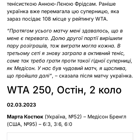
тенісисткою Анною-Лєною Фрідсам. Раніше
українка вже перемагала цю суперницю, яка
зараз посідає 108 місце у рейтингу WTA.
“Протягом усього матчу мені здавалось, що в
мене є перевага. Долю другої партії вирішили
пару розіграшів, тож виграти могла кожна. В
третьому сеті я знову заграла в активний теніс,
саме так треба грати проти такої гідної суперниці,
як Медісон. У нас був чудовий матч, я щаслива,
що пройшла далі”
, – сказала після матчу українка.
WTA 250, Остін, 2 коло
02.03.2023
Марта Костюк
(Україна, №52) – Медісон Бренгл
(США, №95) – 6:3, 3:6, 6:0