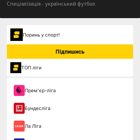
Спеціалізація - український футбол.
Поринь у спорт!
Підпишись
ТОП ліги
Прем'єр-ліга
Бундесліга
Ла Ліга