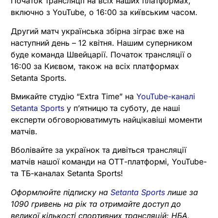
Початок трансляції на всіх наших платформах,
включно з YouTube, о 16:00 за київським часом.
Другий матч українська збірна зіграє вже на
наступний день – 12 квітня. Нашим суперником
буде команда Швейцарії. Початок трансляції о
16:00 за Києвом, також на всіх платформах
Setanta Sports.
Вмикайте студію “Extra Time” на
YouTube-каналі
Setanta Sports
у п’ятницю та суботу, де наші
експерти обговорюватимуть найцікавіші моменти
матчів.
Вболівайте за українок та дивіться трансляції
матчів нашої команди на ОТТ-платформі, YouTube-
та ТБ-каналах Setanta Sports!
Оформлюйте підписку на
Setanta Sports
лише за
1090 гривень на рік та отримайте доступ до
великої кількості спортивних трансляцій: НБА,