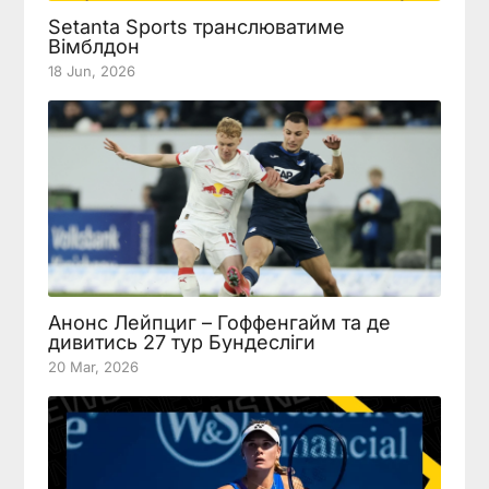
Setanta Sports транслюватиме
Вімблдон
18 Jun, 2026
Анонс Лейпциг – Гоффенгайм та де
дивитись 27 тур Бундесліги
20 Mar, 2026