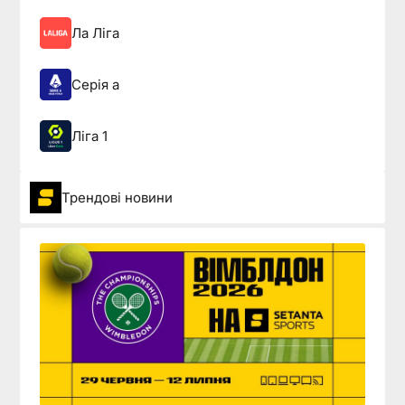
Ла Ліга
Серія а
Ліга 1
Трендові новини