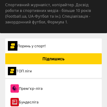
Спортивний журналіст, копірайтер. Досвід
роботи в спортивних медіа - більше 10 років
(Football.ua, UA-Футбол та ін.). Спеціалізація -
закордонний футбол, Формула 1.
Поринь у спорт!
Підпишись
ТОП ліги
Прем'єр-ліга
Бундесліга