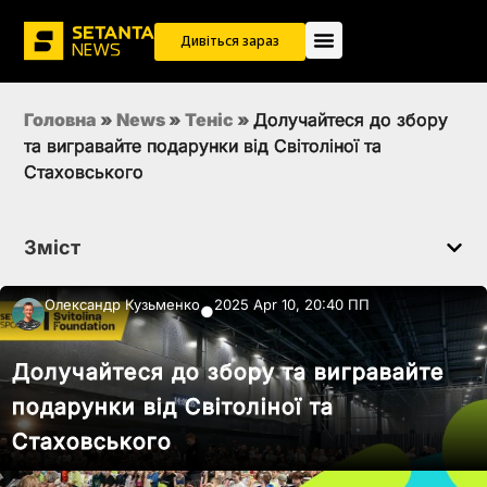
Дивіться зараз
Головна
»
News
»
Теніс
»
Долучайтеся до збору
та вигравайте подарунки від Світоліної та
Стаховського
Зміст
Олександр Кузьменко
2025 Apr 10, 20:40 ПП
●
Долучайтеся до збору та вигравайте
подарунки від Світоліної та
Стаховського