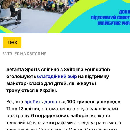
Теніс
WTA
Еліна Світоліна
Setanta Sports спільно з Svitolina Foundation
оголошують
благодійний збір
на підтримку
майстер-класів для дітей, які живуть і
тренуються в Україні.
Усі, хто
зробить донат
від
100 гривень у період з
11 по 12 квітня
, автоматично стануть учасниками
розіграшу
6 подарункових наборів
: кепка та
тенісний мʼяч із автографами легенд українського
тенісу – Еліни Світоліної та Сергія Стаховського.