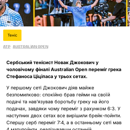
Теніс
ATP
Australian Open
Сербський тенісист Новак Джокович у
чоловічому фіналі Australian Open переміг грека
Стефаноса Ціціпаса у трьох сетах.
У першому сеті Джокович діяв майже
безпомилково: спокійно брав гейми на своїй
подачі та нав’язував боротьбу греку на його
подачах, завдяки чому переміг з рахунком 6:3. У
наступних двох сетах все вирішили брейк-пойнти.
Спершу серб переміг 7:4, а в останньому сеті мав
4 матчпойнти, реалізувавши останній.