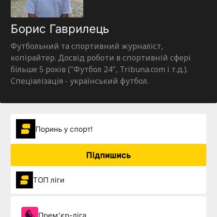
Борис Гаврилець
Футбольний та спортивний журналіст,
копірайтер. Досвід роботи в спортивній сфері
більше 5 років ("Футбол 24", Tribuna.com і т.д.).
Спеціалізація - український футбол.
Поринь у спорт!
Підпишись
ТОП ліги
Прем'єр-ліга