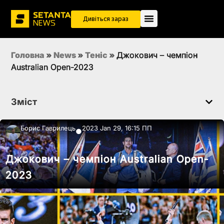
Дивіться зараз
Головна
»
News
»
Теніс
»
Джокович – чемпіон
Australian Open-2023
Зміст
Борис Гаврилець
2023 Jan 29, 16:15 ПП
●
Джокович – чемпіон Australian Open-
2023