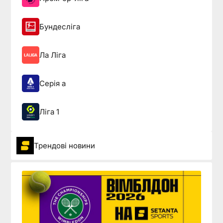
Бундесліга
Ла Ліга
Серія а
Ліга 1
Трендові новини