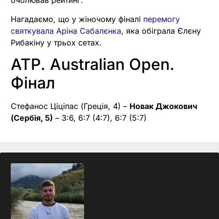
очолював рейтинг.
Нагадаємо, що у жіночому фіналі
перемогу
святкувала Аріна Сабалєнка
, яка обіграла Єлєну
Рибакіну у трьох сетах.
ATP. Australian Open.
Фінал
Стефанос Ціціпас (Греція, 4) –
Новак Джокович
(Сербія, 5)
– 3:6, 6:7 (4:7), 6:7 (5:7)