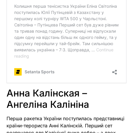
Анна Калінская –
Ангеліна Калініна
Перша ракетка України поступилась представниці
країни-терориста Анні Калінскій. Перший сет
розпочався для Калініної дуже добре – з двох