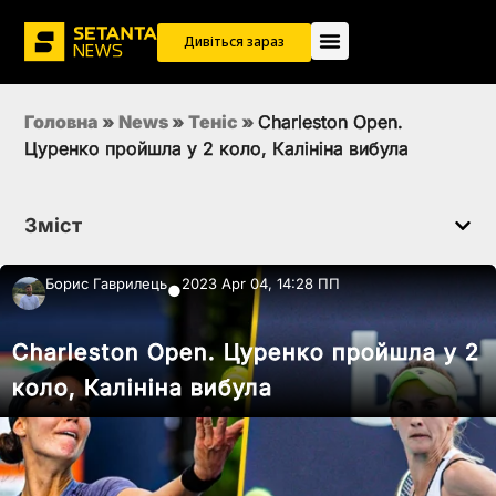
Дивіться зараз
Головна
»
News
»
Теніс
»
Charleston Open.
Цуренко пройшла у 2 коло, Калініна вибула
Зміст
Борис Гаврилець
2023 Apr 04, 14:28 ПП
●
Charleston Open. Цуренко пройшла у 2
коло, Калініна вибула