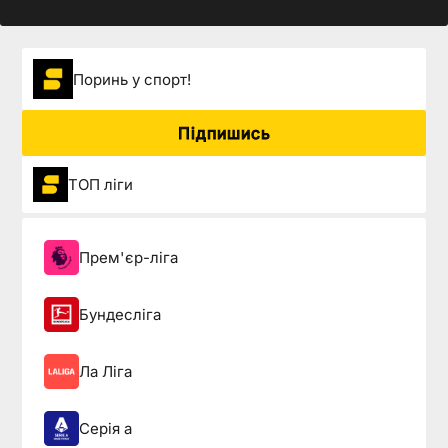
Поринь у спорт!
Підпишись
ТОП ліги
Прем'єр-ліга
Бундесліга
Ла Ліга
Серія а