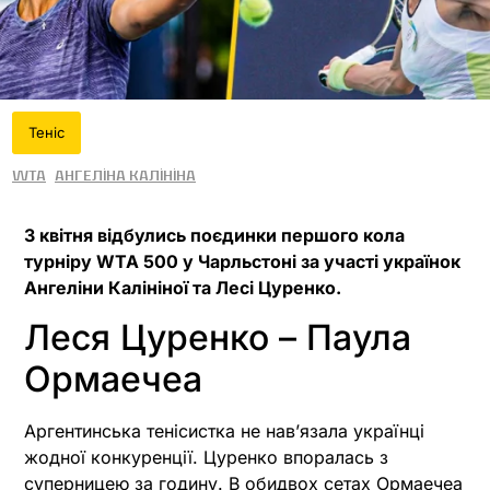
Теніс
WTA
Ангеліна Калініна
3 квітня відбулись поєдинки першого кола
турніру WTA 500 у Чарльстоні за участі українок
Ангеліни Калініної та Лесі Цуренко.
Леся Цуренко – Паула
Ормаечеа
Аргентинська тенісистка не нав’язала українці
жодної конкуренції. Цуренко впоралась з
суперницею за годину. В обидвох сетах Ормаечеа