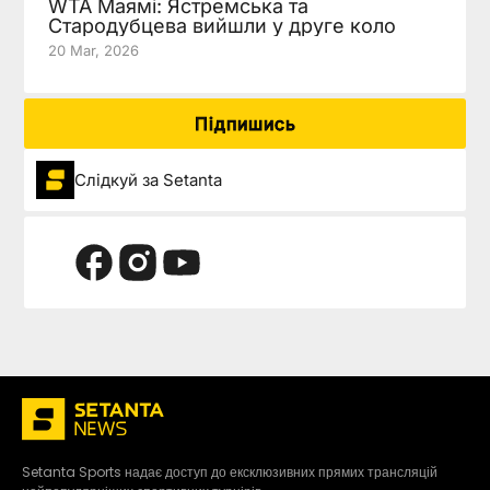
WTA Маямі: Ястремська та
Стародубцева вийшли у друге коло
20 Mar, 2026
Підпишись
Слідкуй за Setanta
Setanta Sports надає доступ до ексклюзивних прямих трансляцій