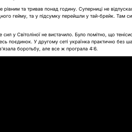
 рівним та тривав понад годину. Суперниці не відпуска
дного гейму, та у підсумку перейшли у тай-брейк. Там 
 сил у Світоліної не вистачило. Було помітно, що теніси
есь поєдинок. У другому сеті українка практично без ш
ав’язала боротьбу, але все ж програла 4:6.