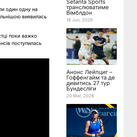
Setanta Sports
транслюватиме
ли один одну на
Вімблдон
сильнішою виявилась
18 Jun, 2026
стці поки важко
ансів поступилась
Анонс Лейпциг –
Гоффенгайм та де
дивитись 27 тур
Бундесліги
20 Mar, 2026