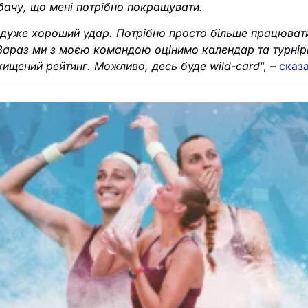
бачу, що мені потрібно покращувати.
дуже хороший удар. Потрібно просто більше працюват
араз ми з моєю командою оцінимо календар та турнір
хищений рейтинг. Можливо, десь буде wild-card
”, –
сказ