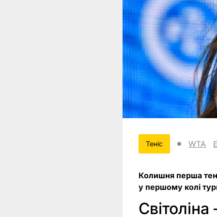
WTA
Теніс
Колишня перша тені
у першому колі тур
Світоліна 