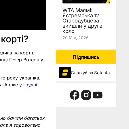
WTA Маямі:
Ястремська та
Стародубцева
вийшли у друге
коло
 корті?
20 Mar, 2026
одила на корт в
Підпишись
нці Гезер Вотсон у
Слідкуй за Setanta
ого року українка,
у. А вже
у грудні
сно бачити багатьох
 але я задоволена