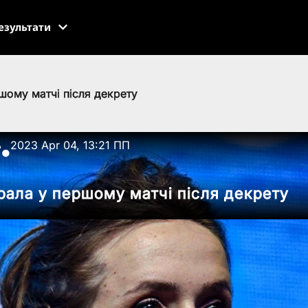
езультати
шому матчі після декрету
ь
2023 Apr 04, 13:21 ПП
●
грала у першому матчі після декрету