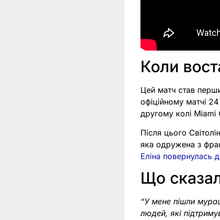
Коли вост
Цей матч став перши
офіційному матчі 24
другому колі Miami O
Після цього Світолін
яка одружена з фра
Еліна повернулась 
Що сказал
“У мене пішли мура
людей, які підтриму