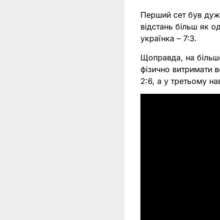
Перший сет був дуже
відстань більш як о
українка – 7:3.
Щоправда, на більше
фізично витримати в
2:6, а у третьому н