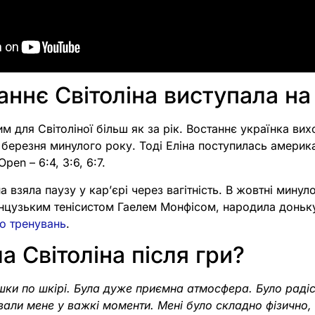
аннє Світоліна виступала на
м для Світоліної більш як за рік. Востаннє українка вих
 березня минулого року. Тоді Еліна поступилась америка
pen – 6:4, 3:6, 6:7.
а взяла паузу у кар’єрі через вагітність. В жовтні минул
нцузьким тенісистом Гаелем Монфісом, народила доньк
до тренувань
.
а Світоліна після гри?
шки по шкірі. Була дуже приємна атмосфера. Було раді
вали мене у важкі моменти. Мені було складно фізично,