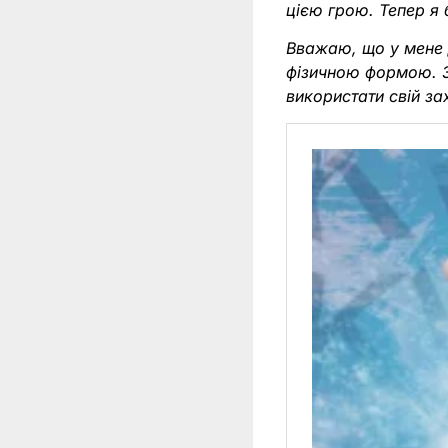
цією грою. Тепер я 
Вважаю, що у мене 
фізичною формою. З
використати свій за