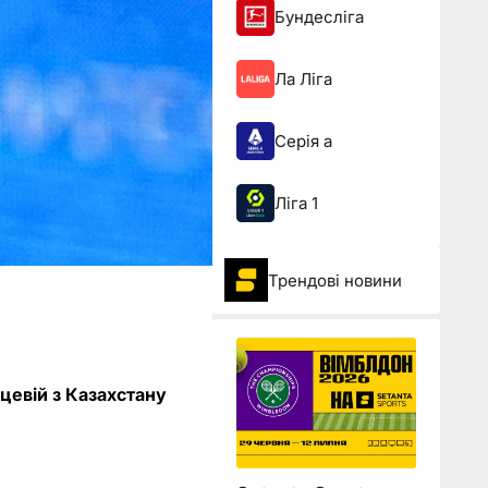
Бундесліга
Ла Ліга
Серія а
Ліга 1
Трендові новини
цевій з Казахстану