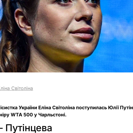
Еліна Світоліна
систка України Еліна Світоліна поступилась Юлії Путін
ніру WTA 500 у Чарльстоні.
– Путінцева