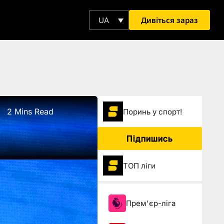
Дивіться зараз
UA
2 Mins Read
Поринь у спорт!
Підпишись
ТОП ліги
Прем'єр-ліга