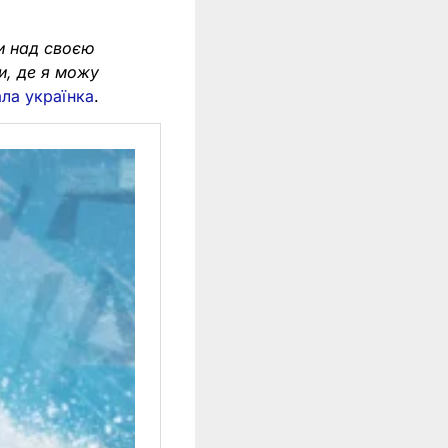
и над своєю
и, де я можу
ала українка
.