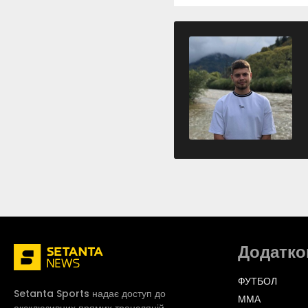
Додатко
ФУТБОЛ
Setanta Sports надає доступ до
ММА
ексклюзивних прямих трансляцій