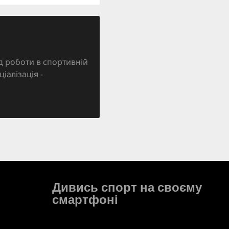
д роботи в спортивній
ціалізація -
Дивись спорт на своєму
смартфоні