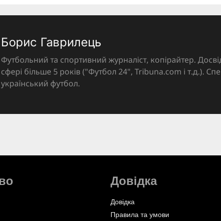
Борис Гаврилець
Футбольний та спортивний журналіст, копірайтер. Досві
сфері більше 5 років ("Футбол 24", Tribuna.com і т.д.). Спе
український футбол.
во
Довідка
Довідка
Правила та умови