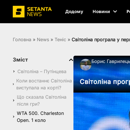
Додому
Новини
Р
Головна
»
News
»
Теніс
»
Світоліна програла у пер
Зміст
Борис Гаврилец
Світоліна – Путінцева
Коли востаннє Світоліна
Світоліна про
виступала на корті?
Що сказала Світоліна
після гри?
WTA 500. Charleston
Open. 1 коло