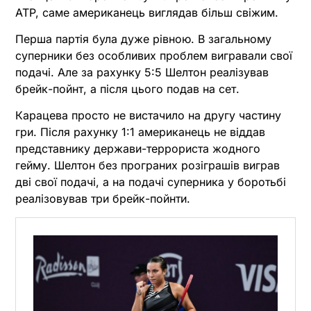
ATP, саме американець виглядав більш свіжим.
Перша партія була дуже рівною. В загальному
суперники без особливих проблем вигравали свої
подачі. Але за рахунку 5:5 Шелтон реалізував
брейк-пойнт, а після цього подав на сет.
Карацева просто не вистачило на другу частину
гри. Після рахунку 1:1 американець не віддав
представнику держави-террориста жодного
гейму. Шелтон без програних розіграшів виграв
дві свої подачі, а на подачі суперника у боротьбі
реалізовував три брейк-пойнти.