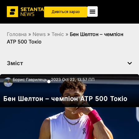
Дивіться зараз
Головна
»
News
»
Теніс
»
Бен Шелтон – чемпіон
ATP 500 Токіо
Зміст
Борис Гаврилець
2023 Oct 22, 13:57 ПП
●
Бен Шелтон – чемпіон ATP 500 Токіо