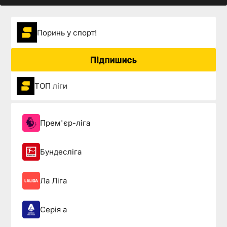
Поринь у спорт!
Підпишись
ТОП ліги
Прем'єр-ліга
Бундесліга
Ла Ліга
Серія а