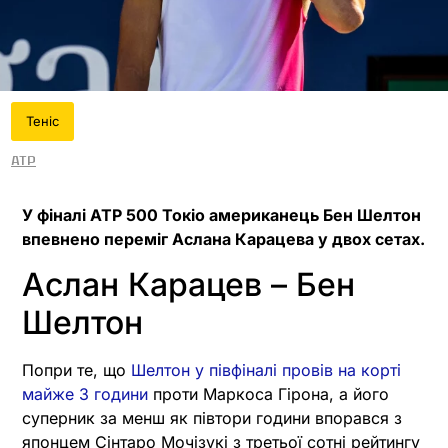
Теніс
ATP
У фіналі ATP 500 Токіо американець Бен Шелтон
впевнено переміг Аслана Карацева у двох сетах.
Аслан Карацев – Бен
Шелтон
Попри те, що
Шелтон у півфіналі провів на корті
майже 3 години
проти Маркоса Гірона, а його
суперник за менш як півтори години впорався з
японцем Сінтаро Мочізукі з третьої сотні рейтингу