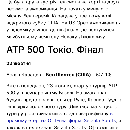
Це була друга зустріч тенісистів на корті та друга
перемога американця. На початку минулого
місяця Бен переміг Карацева у третьому колі
відкритого кубку США. На US Open американець
у підсумку дійшов до півфіналу, де поступився
майбутньому чемпіону Новаку Джоковичу.
ATP 500 Токіо. Фінал
22 жовтня
Аслан Карацев –
Бен Шелтон (США)
– 5:7, 1:6
Вже в понеділок, 23 жовтня, стартує турнір ATP
500 у швейцарському Базелі. На змаганнях
будуть представлені Гольгер Руне, Каспер Рууд та
інші зірки чоловічого туру. Дивіться матчі цього
турніру розпочинаючи зі стадії чвертьфіналу
в
прямому етері на OTT-платформі Setanta Sports
, а
також на телеканалі Setanta Sports. Оформлюйте