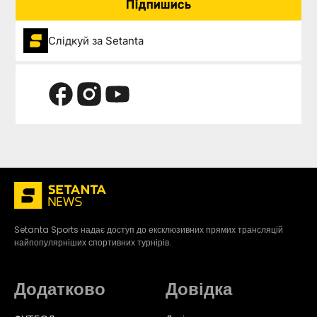
Підпишись
Слідкуй за Setanta
Setanta Sports надає доступ до ексклюзивних прямих трансляцій
найпопулярніших спортивних турнірів.
Додатково
Довідка