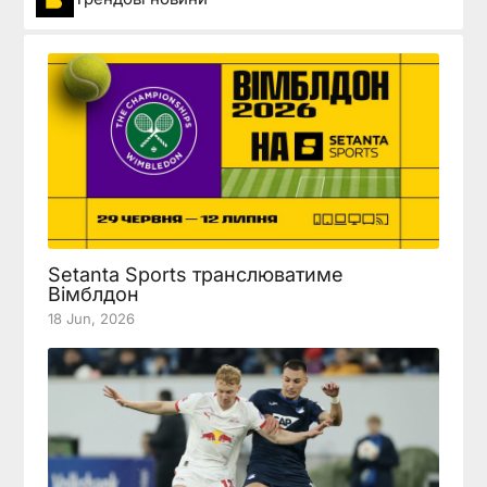
Setanta Sports транслюватиме
Вімблдон
18 Jun, 2026