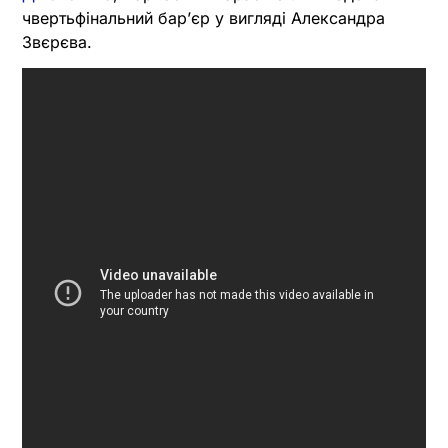
чвертьфінальний барʼєр у вигляді Александра
Звєрєва.