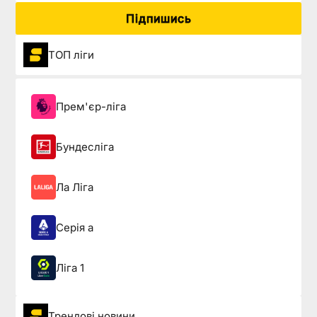
Підпишись
ТОП ліги
Прем'єр-ліга
Бундесліга
Ла Ліга
Серія а
Ліга 1
Трендові новини