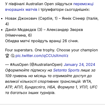
У півфіналі Australian Open зійдуться
переможці
вчорашніх матчів
і тріумфатори сьогоднішніх:
Новак Джокович (Сербія, 1) – Яннік Сіннер (Італія,
4)
Данііл Мєдвєдєв (3) – Александер Звєрєв
(Німеччина, 6)
Обидва матчі пройдуть вранці 26 січня.
Four superstars. One trophy. Choose your champion
🏆 🤔
pic.twitter.com/qCCUsXmoVz
— #AusOpen (@AustralianOpen)
January 24, 2024
Оформлюйте підписку на
Setanta Sports
лише за
109 гривень на місяць та отримайте доступ до
великої кількості спортивних трансляцій: WTA,
ATP, АПЛ, Бундесліга, НБА, Формула 1, УПЛ, UFC
та багатьох інших турнірів.