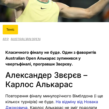
Теніс
ATP
Australian Open
Класичного фіналу не буде. Один з фаворитів
Australian Open Алькарас зупинився у
чвертьфіналі, програвши Звєрєву.
Александер Звєрєв –
Карлос Алькарас
Повторення фіналу минулорічного Вімблдона (і ще
кількох турнірів) не буде.
На відміну від Новака
Джоковича
, Карлос Алькарас не зміг подолати