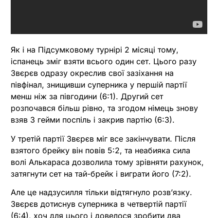
Як і на Підсумковому турнірі 2 місяці тому,
іспанець зміг взяти всього один сет. Цього разу
Звєрєв одразу окреслив свої зазіхання на
півфінал, знищивши суперника у першій партії
менш ніж за півгодини (6:1). Другий сет
розпочався більш рівно, та згодом німець знову
взяв 3 гейми поспіль і закрив партію (6:3).
У третій партії Звєрєв міг все закінчувати. Після
взятого брейку він повів 5:2, та неабияка сила
волі Алькараса дозволила тому зрівняти рахунок,
затягнути сет на тай-брейк і виграти його (7:2).
Але це надзусилля тільки відтягнуло розвʼязку.
Звєрєв дотиснув суперника в четвертій партії
(6:4), хоч для цього і довелося зробити два