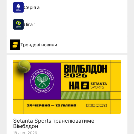
Серія а
Ліга 1
Трендові новини
Setanta Sports транслюватиме
Вімблдон
18 Jun, 2026