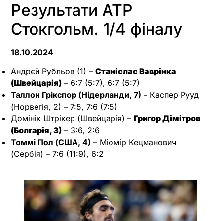
Результати ATP
Стокгольм. 1/4 фіналу
18.10.2024
Андрєй Рубльов (1) –
Станіслас Ваврінка
(Швейцарія)
– 6:7 (5:7), 6:7 (5:7)
Таллон Грікспор (Нідерланди, 7)
– Каспер Рууд
(Норвегія, 2) – 7:5, 7:6 (7:5)
Домінік Штрікер (Швейцарія) –
Григор Дімітров
(Болгарія, 3)
– 3:6, 2:6
Томмі Пол (США, 4)
– Міомір Кецманович
(Сербія) – 7:6 (11:9), 6:2