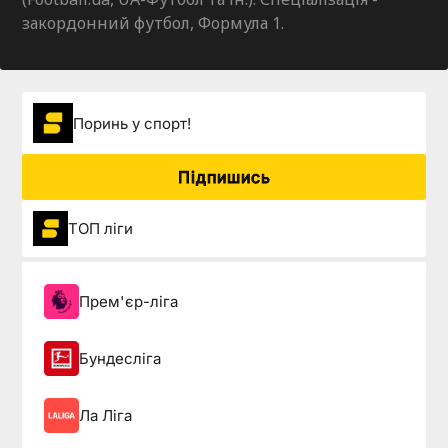
закордонний футбол, Формула 1.
Поринь у спорт!
Підпишись
ТОП ліги
Прем'єр-ліга
Бундесліга
Ла Ліга