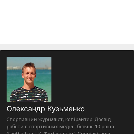
Олександр Кузьменко
Спортивний журналіст, копірайтер. Досвід
роботи в спортивних медіа - більше 10 років
(Football.ua, UA-Футбол та ін.). Спеціалізація -