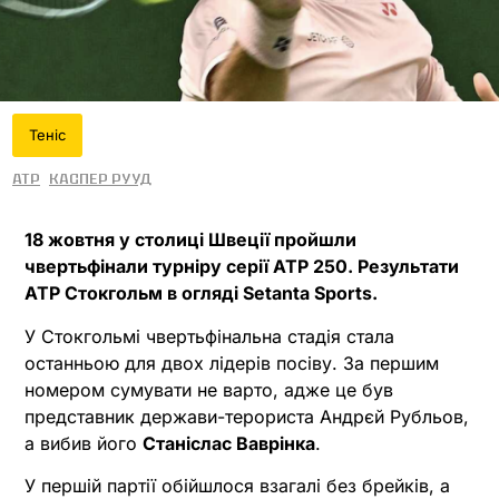
Теніс
ATP
Каспер Рууд
18 жовтня у столиці Швеції пройшли
чвертьфінали турніру серії ATP 250. Результати
ATP Стокгольм в огляді Setanta Sports.
У Стокгольмі чвертьфінальна стадія стала
останньою для двох лідерів посіву. За першим
номером сумувати не варто, адже це був
представник держави-терориста Андрєй Рубльов,
а вибив його
Станіслас Ваврінка
.
У першій партії обійшлося взагалі без брейків, а