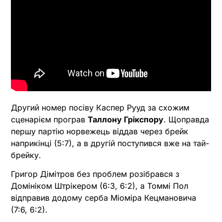
Другий номер посіву Каспер Рууд за схожим
сценарієм програв
Таллону Грікспору
. Щоправда
першу партію норвежець віддав через брейк
наприкінці (5:7), а в другій поступився вже на тай-
брейку.
Григор Дімітров без проблем розібрався з
Домініком Штрікером (6:3, 6:2), а Томмі Пол
відправив додому серба Міоміра Кецмановича
(7:6, 6:2).