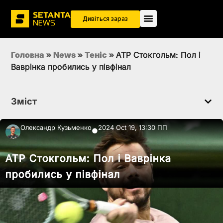
Дивіться зараз
Головна
»
News
»
Теніс
»
ATP Стокгольм: Пол і
Ваврінка пробились у півфінал
Зміст
Олександр Кузьменко
2024 Oct 19, 13:30 ПП
●
ATP Стокгольм: Пол і Ваврінка
пробились у півфінал