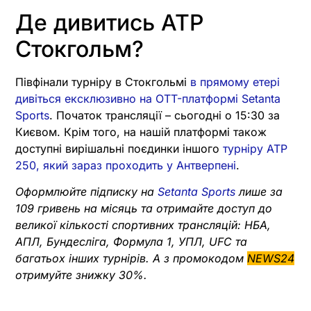
Де дивитись ATP
Стокгольм?
Півфінали турніру в Стокгольмі
в прямому етері
дивіться ексклюзивно на OTT-платформі Setanta
Sports
. Початок трансляції – сьогодні о 15:30 за
Києвом. Крім того, на нашій платформі також
доступні вирішальні поєдинки іншого
турніру ATP
250, який зараз проходить у Антверпені
.
Оформлюйте підписку на
Setanta Sports
лише за
109 гривень на місяць та отримайте доступ до
великої кількості спортивних трансляцій: НБА,
АПЛ, Бундесліга, Формула 1, УПЛ, UFC та
багатьох інших турнірів. А з промокодом
NEWS24
отримуйте знижку 30%.