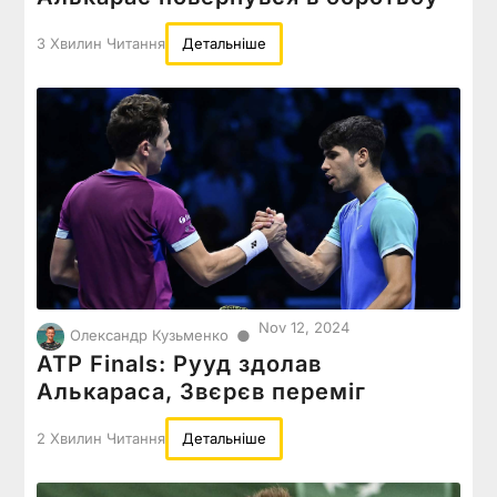
3 Хвилин Читання
Детальніше
Nov 12, 2024
●
Олександр Кузьменко
ATP Finals: Рууд здолав
Алькараса, Звєрєв переміг
2 Хвилин Читання
Детальніше