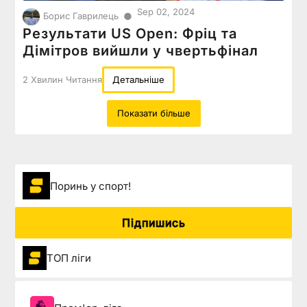
Sep 02, 2024
●
Борис Гаврилець
Результати US Open: Фріц та
Дімітров вийшли у чвертьфінал
2 Хвилин Читання
Детальніше
Показати більше
Поринь у спорт!
Підпишись
ТОП ліги