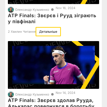
Nov 16, 2024
●
Олександр Кузьменко
ATP Finals: Звєрєв і Рууд зіграють
у півфіналі
2 Хвилин Читання
Детальніше
Nov 14, 2024
●
Олександр Кузьменко
ATP Finals: Звєрєв здолав Рууда,
Алькарас повернувся в боротьбу