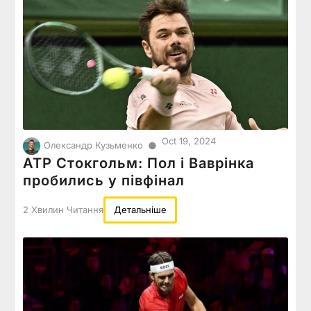
Oct 19, 2024
●
Олександр Кузьменко
ATP Стокгольм: Пол і Ваврінка
пробились у півфінал
2 Хвилин Читання
Детальніше