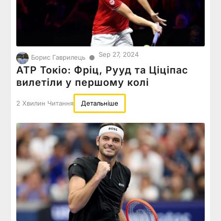
Sep 27, 2024
●
Борис Гаврилець
ATP Токіо: Фріц, Рууд та Ціціпас
вилетіли у першому колі
2 Хвилин Читання
Детальніше