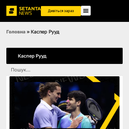
Дивіться зараз
Головна
»
Каспер Рууд
Каспер Рууд