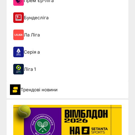
Прем'єр-ліга
Бундесліга
Ла Ліга
Серія а
Ліга 1
Трендові новини