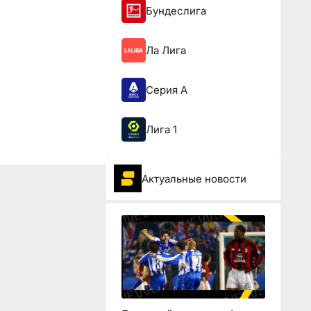
Бундеслига
Ла Лига
Серия А
Лига 1
Актуальные новости