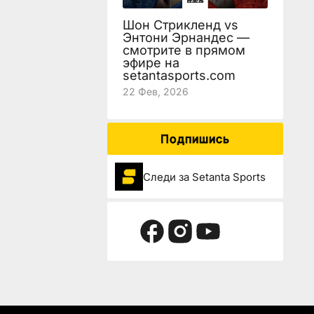
Шон Стрикленд vs
Энтони Эрнандес —
смотрите в прямом
эфире на
setantasports.com
22 Фев, 2026
Подпишись
Следи за Setanta Sports