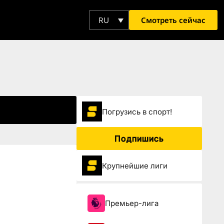
Смотреть сейчас
RU
Погрузиcь в спорт!
Подпишись
Крупнейшие лиги
Премьер-лига