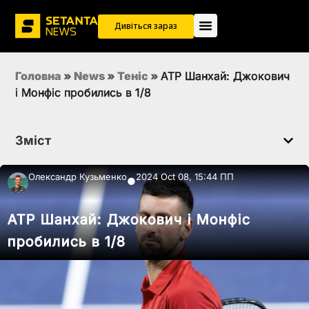
Дивіться зараз
Головна
»
News
»
Теніс
»
ATP Шанхай: Джокович
і Монфіс пробились в 1/8
Зміст
Олександр Кузьменко
2024 Oct 08, 15:44 ПП
●
ATP Шанхай: Джокович і Монфіс
пробились в 1/8