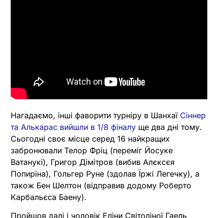
Нагадаємо, інші фаворити турніру в Шанхаї
Сіннер
та Алькарас вийшли в 1/8 фіналу
ще два дні тому.
Сьогодні своє місце серед 16 найкращих
забронювали Телор Фріц (переміг Йосуке
Ватанукі), Григор Дімітров (вибив Алєксєя
Попиріна), Гольгер Руне (здолав Їржі Легечку), а
також Бен Шелтон (відправив додому Роберто
Карбальєса Баену).
Пройшов далі і чоловік Еліни Світоліної Гаель