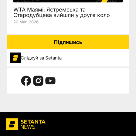
WTA Маямі: Ястремська та
Стародубцева вийшли у друге коло
20 Mar, 2026
Підпишись
Слідкуй за Setanta