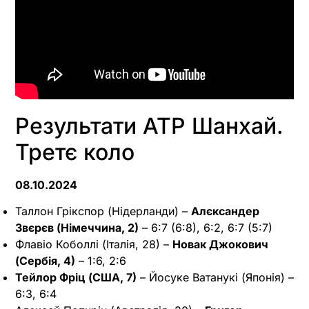
Результати ATP Шанхай.
Третє коло
08.10.2024
Таллон Грікспор (Нідерланди) –
Алєксандер
Звєрєв (Німеччина, 2)
– 6:7 (6:8), 6:2, 6:7 (5:7)
Флавіо Коболлі (Італія, 28) –
Новак Джокович
(Сербія, 4)
– 1:6, 2:6
Тейлор Фріц (США, 7)
– Йосуке Ватанукі (Японія) –
6:3, 6:4