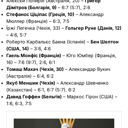
Алєксєй Попирін (Австралія, 20) –
Григор
Дімітров (Болгарія, 9)
– 6:7 (5:7), 2:6
Стефанос Ціціпас (Греція, 10)
– Александр
Мюллер (Франція) – 6:3, 7:5
Їржі Легечка (Чехія, 33) –
Гольгер Руне (Данія, 12)
– 4:6, 5:7
Роберто Карбальєс Баена (Іспанія) –
Бен Шелтон
(США, 14)
– 3:6, 4:6
Гаель Монфіс (Франція)
– Юго Юмбер (Франція,
16) – 7:6 (9:7), 2:6, 6:1
Томаш Махач (Чехія, 30)
– Александар Вукич
(Австралія) – 6:4, 6:2
Якуб Меншик (Чехія)
– Алєксандр Шевченко
(Казахстан) – 6:1, 6:7 (5:7), 6:2
Давид Гоффен (Бельгія)
– Маркос Гірон (США) –
1:6, 6:3, 7:5