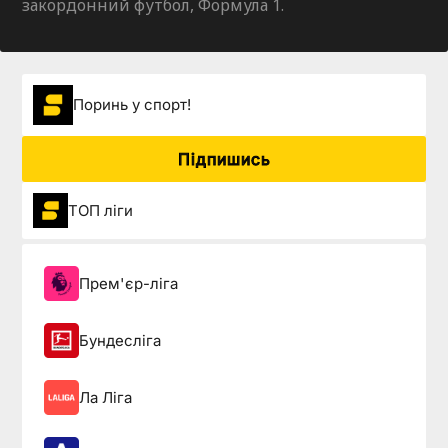
закордонний футбол, Формула 1.
Поринь у спорт!
Підпишись
ТОП ліги
Прем'єр-ліга
Бундесліга
Ла Ліга