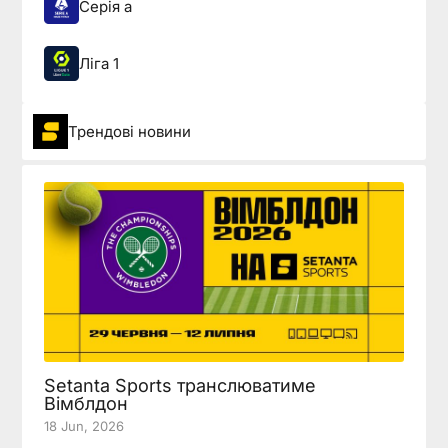
Серія а
Ліга 1
Трендові новини
Setanta Sports транслюватиме
Вімблдон
18 Jun, 2026