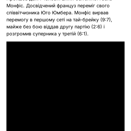
Монфіс. Досвідчений француз переміг свого
співвітчизника Юго Юмбера. Монфіс вирвав
перемогу в першому сеті на тай-брейку (9:7),
майже без бою віддав другу партію (2:6) і
розгромив суперника у третій (6:1).