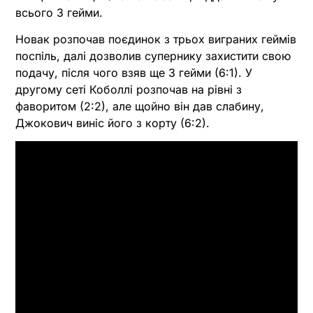
всього 3 гейми.
Новак розпочав поєдинок з трьох виграних геймів
поспіль, далі дозволив супернику захистити свою
подачу, після чого взяв ще 3 гейми (6:1). У
другому сеті Коболлі розпочав на рівні з
фаворитом (2:2), але щойно він дав слабину,
Джокович виніс його з корту (6:2).