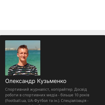
Олександр Кузьменко
Спортивний журналіст, копірайтер. Досвід
роботи в спортивних медіа - більше 10 років
(Football.ua, UA-Футбол та ін.). Спеціалізація -