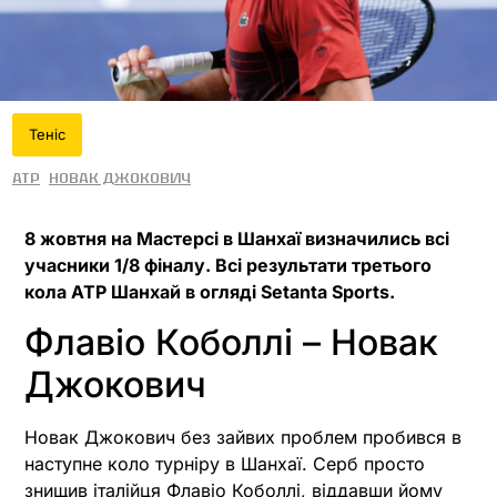
Теніс
ATP
Новак Джокович
8 жовтня на Мастерсі в Шанхаї визначились всі
учасники 1/8 фіналу. Всі результати третього
кола ATP Шанхай в огляді Setanta Sports.
Флавіо Коболлі – Новак
Джокович
Новак Джокович без зайвих проблем пробився в
наступне коло турніру в Шанхаї. Серб просто
знищив італійця Флавіо Коболлі, віддавши йому