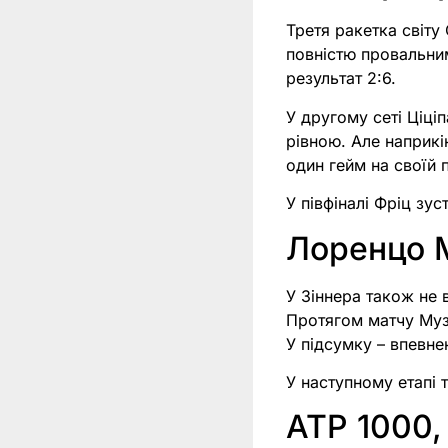
Третя ракетка світу
повністю провальним
результат 2:6.
У другому сеті Ціці
рівною. Але наприкі
один гейм на своїй п
У півфіналі Фріц зу
Лоренцо М
У Зіннера також не 
Протягом матчу Музе
У підсумку – впевне
У наступному етапі 
ATP 1000,