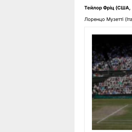
Тейлор Фріц (США,
Лоренцо Музетті (Іт