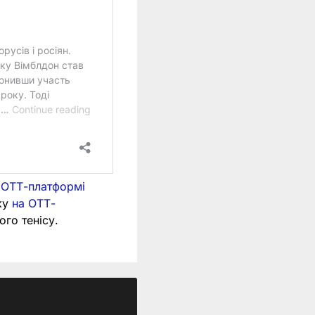
а ОТТ-платформі
ску
на ОТТ-
ого тенісу.