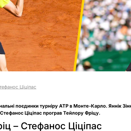
тефанос Ціціпас
нальні поєдинки турніру ATP в Монте-Карло. Яннік Зін
 Стефанос Ціціпас програв Тейлору Фріцу.
іц – Стефанос Ціціпас