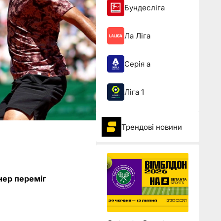
Бундесліга
Ла Ліга
Серія а
Ліга 1
Трендові новини
нер переміг