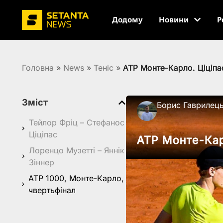
Додому
Новини
Р
Головна
»
News
»
Теніс
»
ATP Монте-Карло. Ціціпас
Зміст
Борис Гаврилец
Тейлор Фріц – Стефанос
Ціціпас
ATP Монте-Карл
Лоренцо Музетті – Яннік
Зіннер
ATP 1000, Монте-Карло,
чвертьфінал