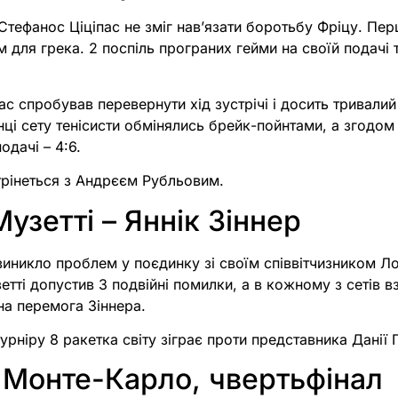
 Стефанос Ціціпас не зміг нав’язати боротьбу Фріцу. Пер
 для грека. 2 поспіль програних гейми на своїй подачі 
пас спробував перевернути хід зустрічі і досить тривалий
нці сету тенісисти обмінялись брейк-пойнтами, а згодом
одачі – 4:6.
стрінеться з Андрєєм Рубльовим.
узетті – Яннік Зіннер
виникло проблем у поєдинку зі своїм співвітчизником Л
тті допустив 3 подвійні помилки, а в кожному з сетів в
на перемога Зіннера.
турніру 8 ракетка світу зіграє проти представника Данії 
 Монте-Карло, чвертьфінал