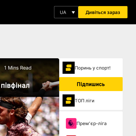
Дивіться зараз
UA
1 Mins Read
Поринь у спорт!
Підпишись
 півфінал
ТОП ліги
Прем'єр-ліга