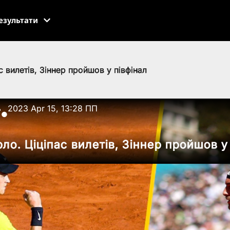
езультати
 вилетів, Зіннер пройшов у півфінал
ь
2023 Apr 15, 13:28 ПП
●
о. Ціціпас вилетів, Зіннер пройшов у