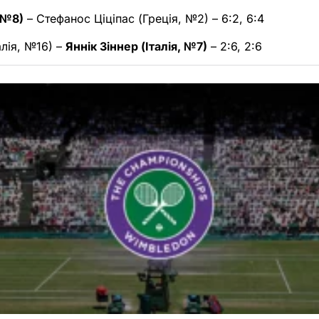
 №8)
– Стефанос Ціціпас (Греція, №2) – 6:2, 6:4
алія, №16) –
Яннік Зіннер (Італія, №7)
– 2:6, 2:6