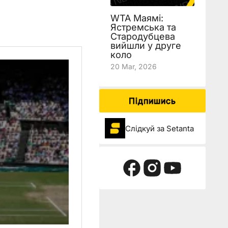
WTA Маямі:
Ястремська та
Стародубцева
вийшли у друге
коло
20 Mar, 2026
Підпишись
Слідкуй за Setanta