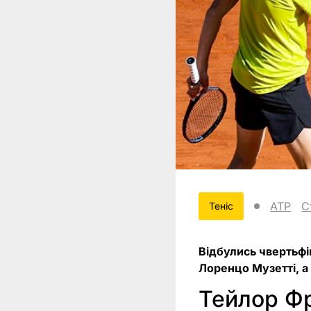
ATP
С
Теніс
Відбулись чвертьфі
Лоренцо Музетті, а
Тейлор Фр