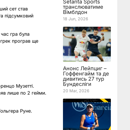
Setanta Sports
транслюватиме
ший сет став
Вімблдон
та підсумковий
18 Jun, 2026
 час гра була
 грек програв ще
Анонс Лейпциг –
Гоффенгайм та де
дивитись 27 тур
Бундесліги
оренцо Музетті.
20 Mar, 2026
зяв лише по 2 гейми.
Гольгера Руне.