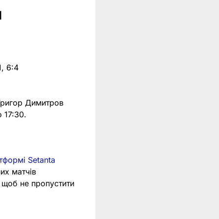
л
, 6:4
 Григор Димитров
 17:30.
тформі Setanta
них матчів
, щоб не пропустити