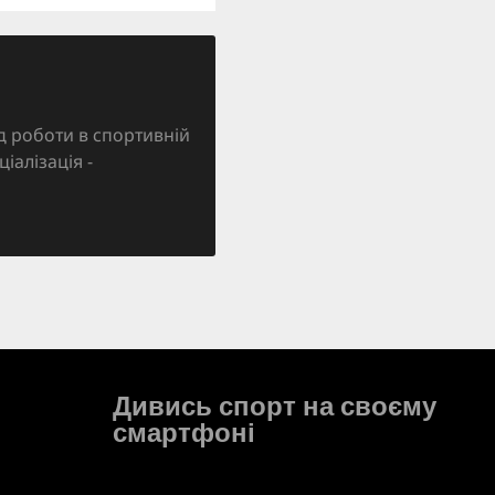
д роботи в спортивній
ціалізація -
Дивись спорт на своєму
смартфоні