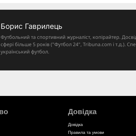
Борис Гаврилець
Футбольний та спортивний журналіст, копірайтер. Досві
сфері більше 5 років ("Футбол 24", Tribuna.com і т.д.). Спе
український футбол.
во
Довідка
Довідка
Правила та умови