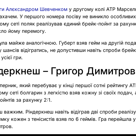
оги Алєксандром Шевченком
у другому колі ATP Марсель
хачем. У першого номера посіву не виникло особливих
му сеті поляк реалізував єдиний брейк-пойнт за рахунк
сло йому перемогу.
ула майже аналогічною. Губерт взяв гейм на другій пода
у шансів відігратись, не допустивши навіть спроби брейк
усієї гри.
деркнеш – Григор Димитров
ерник, який перебуває у кінці першої сотні рейтингу AT
му сеті болгарин з легкістю взяв кожну зі своїх подач,
ойнтів за рахунку 2:1.
ш важким. Ріндеркнеш навіть відіграв дві спроби реаліз
умку кожен з тенісистів взяв по 6 геймів. Гра перейшла 
тров.