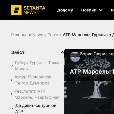
Додому
Новини
Р
Головна
»
News
»
Теніс
»
ATP Марсель: Гуркач та 
Зміст
Борис Гаврилец
Губерт Гуркач – Томаш
Махач
ATP Марсель: 
Артур Ріндеркнеш –
Григор Димитров
Результати ATP
Марсель. Чвертьфінал
Де дивитись турніри
ATP