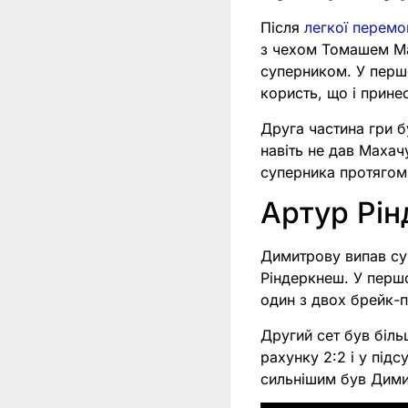
Після
легкої перем
з чехом Томашем Ма
суперником. У першо
користь, що і прине
Друга частина гри б
навіть не дав Махач
суперника протягом 
Артур Рін
Димитрову випав суп
Ріндеркнеш. У першо
один з двох брейк-п
Другий сет був біль
рахунку 2:2 і у підс
сильнішим був Дими