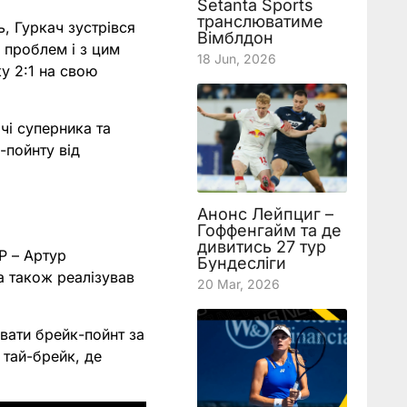
Setanta Sports
транслюватиме
, Гуркач зустрівся
Вімблдон
 проблем і з цим
18 Jun, 2026
у 2:1 на свою
чі суперника та
-пойнту від
Анонс Лейпциг –
Гоффенгайм та де
дивитись 27 тур
P – Артур
Бундесліги
 а також реалізував
20 Mar, 2026
увати брейк-пойнт за
у тай-брейк, де