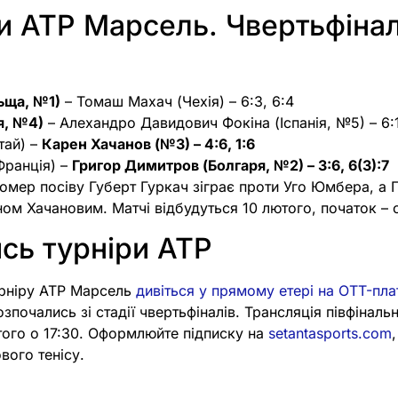
и ATP Марсель. Чвертьфіна
ьща, №1)
– Томаш Махач (Чехія) – 6:3, 6:4
я, №4)
– Алехандро Давидович Фокіна (Іспанія, №5) – 6:1
тай) –
Карен Хачанов (№3) – 4:6, 1:6
Франція) –
Григор Димитров (Болгаря, №2) – 3:6, 6(3):7
номер посіву Губерт Гуркач зіграє проти Уго Юмбера, а
ном Хачановим. Матчі відбудуться 10 лютого, початок – о
сь турніри ATP
урніру ATP Марсель
дивіться у прямому етері на OTT-пла
озпочались зі стадії чвертьфіналів. Трансляція півфіналь
того о 17:30. Оформлюйте підписку на
setantasports.com
вого тенісу.