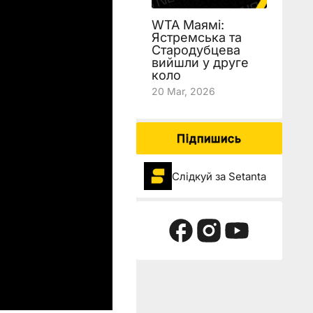
WTA Маямі:
Ястремська та
Стародубцева
вийшли у друге
коло
20 Mar, 2026
Підпишись
Слідкуй за Setanta