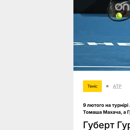
ATP
Теніс
9 лютого на турнір
Томаша Махача, а 
Губерт Гу