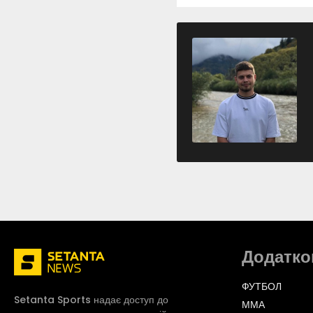
Додатко
ФУТБОЛ
Setanta Sports надає доступ до
ММА