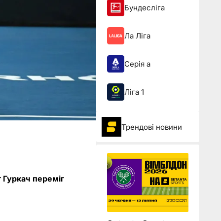
Бундесліга
Ла Ліга
Серія а
Ліга 1
Трендові новини
т Гуркач переміг