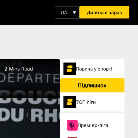
Дивіться зараз
UA
2 Mins Read
Поринь у спорт!
Підпишись
ТОП ліги
Прем'єр-ліга