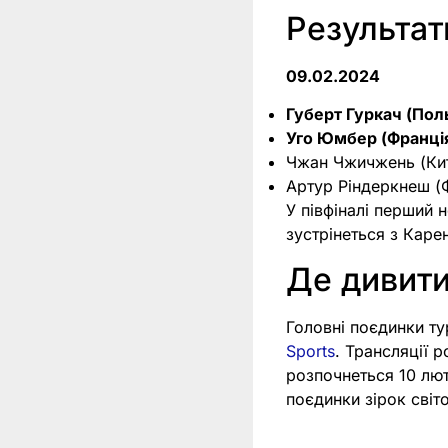
Результат
09.02.2024
Губерт Гуркач (Пол
Уго Юмбер (Франці
Чжан Чжичжень (Ки
Артур Ріндеркнеш (
У півфіналі перший 
зустрінеться з Каре
Де дивити
Головні поєдинки т
Sports
. Трансляції р
розпочнеться 10 лю
поєдинки зірок світо