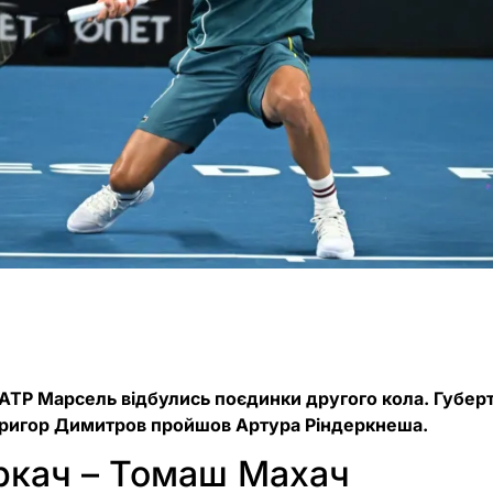
і ATP Марсель відбулись поєдинки другого кола. Губер
Григор Димитров пройшов Артура Ріндеркнеша.
ркач – Томаш Махач