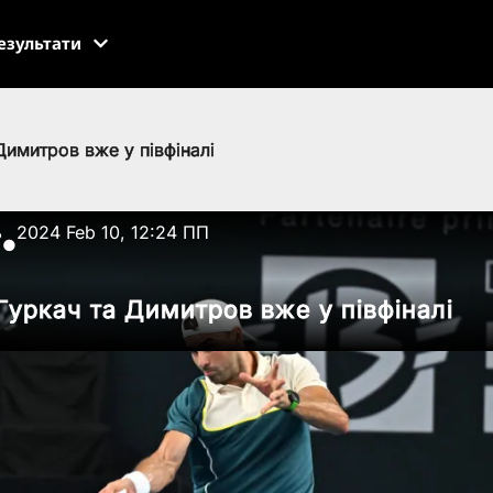
езультати
Димитров вже у півфіналі
ь
2024 Feb 10, 12:24 ПП
●
Гуркач та Димитров вже у півфіналі