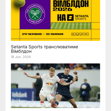
Setanta Sports транслюватиме
Вімблдон
18 Jun, 2026