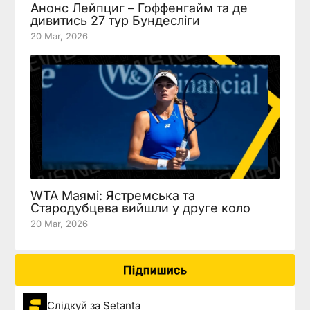
Анонс Лейпциг – Гоффенгайм та де
дивитись 27 тур Бундесліги
20 Mar, 2026
WTA Маямі: Ястремська та
Стародубцева вийшли у друге коло
20 Mar, 2026
Підпишись
Слідкуй за Setanta