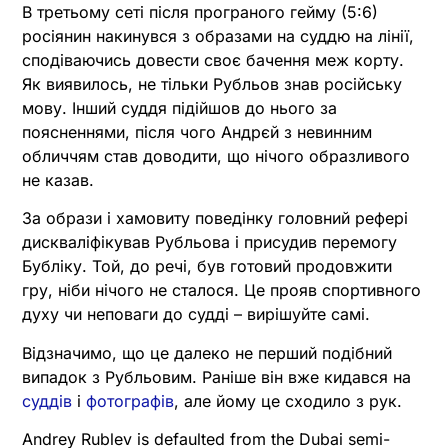
В третьому сеті після програного гейму (5:6)
росіянин накинувся з образами на суддю на лінії,
сподіваючись довести своє бачення меж корту.
Як виявилось, не тільки Рубльов знав російську
мову. Інший суддя підійшов до нього за
поясненнями, після чого Андрєй з невинним
обличчям став доводити, що нічого образливого
не казав.
За образи і хамовиту поведінку головний рефері
дискваліфікував Рубльова і присудив перемогу
Бубліку. Той, до речі, був готовий продовжити
гру, ніби нічого не сталося. Це прояв спортивного
духу чи неповаги до судді – вирішуйте самі.
Відзначимо, що це далеко не перший подібний
випадок з Рубльовим. Раніше він вже кидався на
суддів
і
фотографів
, але йому це сходило з рук.
Andrey Rublev is defaulted from the Dubai semi-