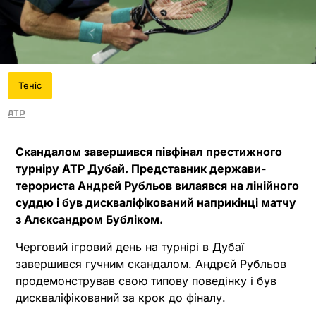
Теніс
ATP
Скандалом завершився півфінал престижного
турніру ATP Дубай. Представник держави-
терориста Андрєй Рубльов вилаявся на лінійного
суддю і був дискваліфікований наприкінці матчу
з Алєксандром Бубліком.
Черговий ігровий день на турнірі в Дубаї
завершився гучним скандалом. Андрєй Рубльов
продемонстрував свою типову поведінку і був
дискваліфікований за крок до фіналу.