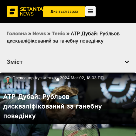
Дивіться зараз
Головна
»
News
»
Теніс
»
ATP Дубай: Рубльов
дискваліфікований за ганебну поведінку
Зміст
Олександр Кузьменко
2024 Mar 02, 18:03 ПП
●
ATP Дубай: Рубльов
дискваліфікований за ганебну
поведінку