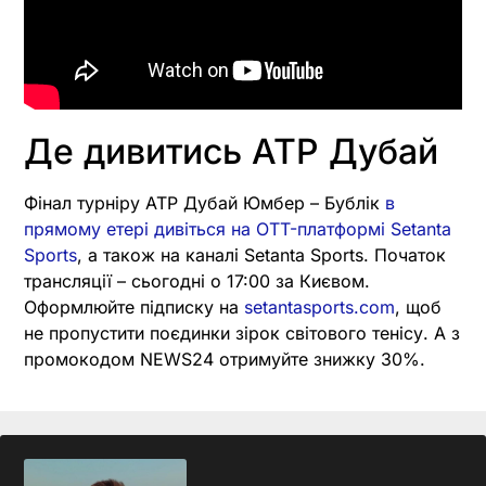
Де дивитись ATP Дубай
Фінал турніру ATP Дубай Юмбер – Бублік
в
прямому етері дивіться на OTT-платформі Setanta
Sports
, а також на каналі Setanta Sports. Початок
трансляції – сьогодні о 17:00 за Києвом.
Оформлюйте підписку на
setantasports.com
, щоб
не пропустити поєдинки зірок світового тенісу. А з
промокодом NEWS24 отримуйте знижку 30%.