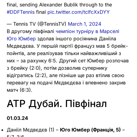
final, sending Alexander Bublik through to the
#DDFTennis
final
pic.twitter.com/tclfcXxDYY
— Tennis TV (@TennisTV)
March 1, 2024
В другому півфіналі
чемпіон турніру в Марселі
Юго Юмбер
здолав іншого росіянина Данііла
Мєдвєдєва. У першій партії француз мав 5 брейк-
пойнтів, але реалізував тільки найважливіший з
них – за рахунку 6:5. Другий сет Юмбер розпочав
з брейку (2:0), потім дозволив супернику
відігратись (2:2), але пізніше ще раз втілив свою
перевагу на подачі Мєдвєдєва і впевнено закрив
матч (6:3).
ATP Дубай. Півфінал
01.03.24
Данііл Мєдвєдєв (1) –
Юго Юмбер (Франція, 5)
–