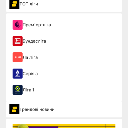
ТОП ліги
Прем'єр-ліга
Бундесліга
Ла Ліга
Серія а
Ліга 1
Трендові новини