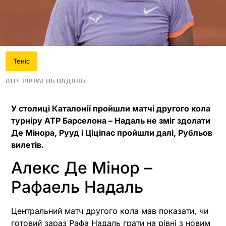
Теніс
ATP
Рафаель Надаль
У столиці Каталонії пройшли матчі другого кола
турніру ATP Барселона – Надаль не зміг здолати
Де Мінора, Рууд і Ціціпас пройшли далі, Рубльов
вилетів.
Алекс Де Мінор –
Рафаель Надаль
Центральний матч другого кола мав показати, чи
готовий зараз Рафа Надаль грати на рівні з новим