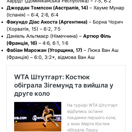
Харрдт (Домініканська Республіка) – 7:5, 6:2
Джордан Томпсон (Австралія, 14)
– Хауме Мунар
(Іспанія) – 6:4, 2:6, 6:4
Факундо Діас Акоста (Аргентина)
– Борна Чорич
(Хорватія, 15) – 6:2, 7:5
Даніель Альтмаєр (Німеччина) –
Артюр Філь
(Франція, 16)
– 4:6, 6:1, 1:6
Фабіан Марожан (Угорщина, 17)
– Люка Ван Аш
(Франція) – 6:0, 3:2*, відмова Ван Аш