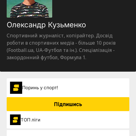
Олександр Кузьменко
Спортивний журналіст, копірайтер. Досвід
роботи в спортивних медіа - більше 10 років
(Football.ua, UA-Футбол та ін.). Спеціалізація -
закордонний футбол, Формула 1.
Поринь у спорт!
Підпишись
ТОП ліги