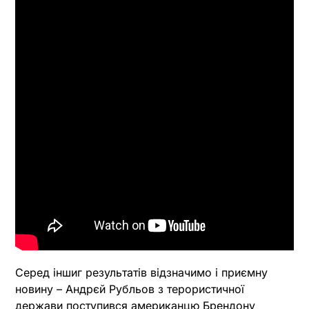
Серед іншиг результатів відзначимо і приємну
новину – Андрєй Рубльов з терористичної
держави поступився американцю Брендону