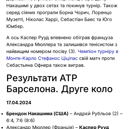
Накашимі у двох сетах та покинув турнір. Також
серед сіяних програли Борна Чорич, Лоренцо
Музетті, Ніколас Харрі, Себастіан Баес та Юго
Юмбер.
А ось Каспер Рууд впевнено обіграв француза
Александра Мюллера та залишився тенісистом з
найвищим номером посіву (3).
Чемпіон турніру в
Монте-Карло Стефанос Ціціпас
свій матч проти
Себастьяна Офнера також виграв.
Результати ATP
Барселона. Друге коло
17.04.2024
Брендон Накашима (США)
– Андрєй Рубльов (2) –
6:4, 7:6 (8:6)
Александр Мюллер (Франція) –
Каспер Рууд