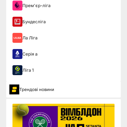
Прем'єр-ліга
Бундесліга
Ла Ліга
Серія а
Ліга 1
Трендові новини