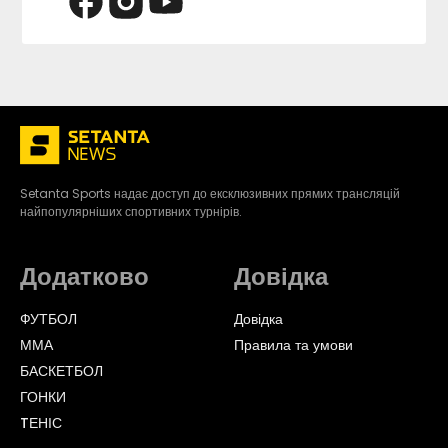
Setanta Sports надає доступ до ексклюзивних прямих трансляцій
найпопулярніших спортивних турнірів.
Додатково
Довідка
ФУТБОЛ
Довідка
ММА
Правила та умови
БАСКЕТБОЛ
ГОНКИ
TЕНІС