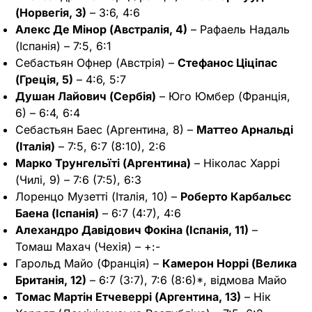
(Норвегія, 3)
– 3:6, 4:6
Алекс Де Мінор (Австралія, 4)
– Рафаель Надаль
(Іспанія) – 7:5, 6:1
Себастьян Офнер (Австрія) –
Стефанос Ціціпас
(Греція, 5)
– 4:6, 5:7
Душан Лайович (Сербія)
– Юго Юмбер (Франція,
6) – 6:4, 6:4
Себастьян Баес (Аргентина, 8) –
Маттео Арнальді
(Італія)
– 7:5, 6:7 (8:10), 2:6
Марко Трунгельїті (Аргентина)
– Ніколас Харрі
(Чилі, 9) – 7:6 (7:5), 6:3
Лоренцо Музетті (Італія, 10) –
Роберто Карбальєс
Баена (Іспанія)
– 6:7 (4:7), 4:6
Алехандро Давідович Фокіна (Іспанія, 11)
–
Томаш Махач (Чехія) – +:-
Гарольд Майо (Франція) –
Камерон Норрі (Велика
Британія, 12)
– 6:7 (3:7), 7:6 (8:6)*, відмова Майо
Томас Мартін Етчеверрі (Аргентина, 13)
– Нік