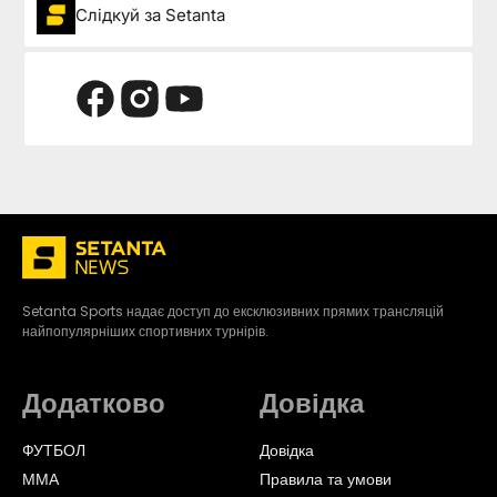
Слідкуй за Setanta
Setanta Sports надає доступ до ексклюзивних прямих трансляцій
найпопулярніших спортивних турнірів.
Додатково
Довідка
ФУТБОЛ
Довідка
ММА
Правила та умови