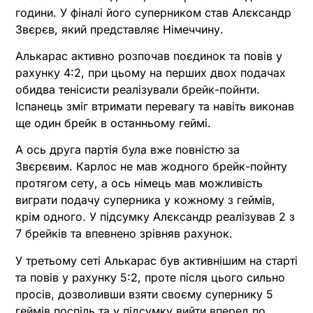
години. У фіналі його суперником став Алєксандр
Звєрєв, який представляє Німеччину.
Алькарас активно розпочав поєдинок та повів у
рахунку 4:2, при цьому на перших двох подачах
обидва тенісисти реалізували брейк-пойнти.
Іспанець зміг втримати перевагу та навіть виконав
ще один брейк в останньому геймі.
А ось друга партія була вже повністю за
Звєрєвим. Карлос не мав жодного брейк-пойнту
протягом сету, а ось німець мав можливість
виграти подачу суперника у кожному з геймів,
крім одного. У підсумку Алєксандр реалізував 2 з
7 брейків та впевнено зрівняв рахунок.
У третьому сеті Алькарас був активнішим на старті
та повів у рахунку 5:2, проте після цього сильно
просів, дозволивши взяти своєму супернику 5
геймів поспіль та у підсумку вийти вперед по