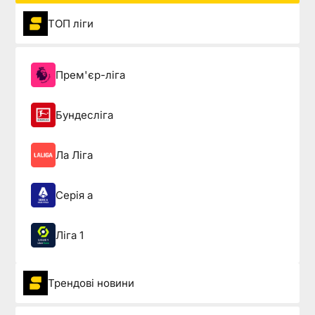
ТОП ліги
Прем'єр-ліга
Бундесліга
Ла Ліга
Серія а
Ліга 1
Трендові новини