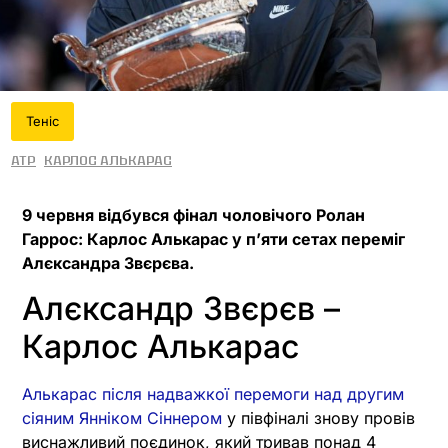
Теніс
ATP
Карлос Алькарас
9 червня відбувся фінал чоловічого Ролан
Гаррос: Карлос Алькарас у п’яти сетах переміг
Алєксандра Звєрєва.
Алєксандр Звєрєв –
Карлос Алькарас
Алькарас після надважкої перемоги над другим
сіяним Янніком Сіннером
у півфіналі знову провів
виснажливий поєдинок, який тривав понад 4