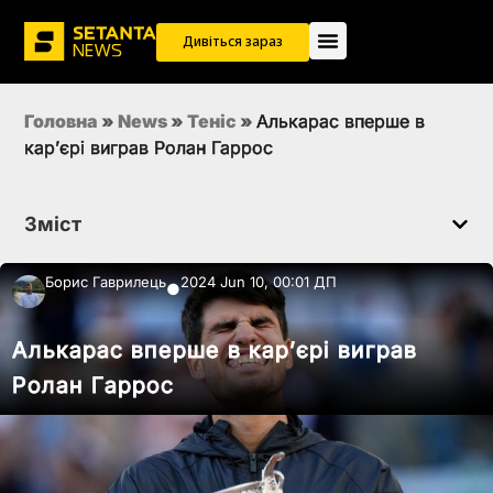
Дивіться зараз
Головна
»
News
»
Теніс
»
Алькарас вперше в
кар’єрі виграв Ролан Гаррос
Зміст
Борис Гаврилець
2024 Jun 10, 00:01 ДП
●
Алькарас вперше в кар’єрі виграв
Ролан Гаррос