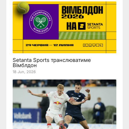
Setanta Sports транслюватиме
Вімблдон
18 Jun, 2026