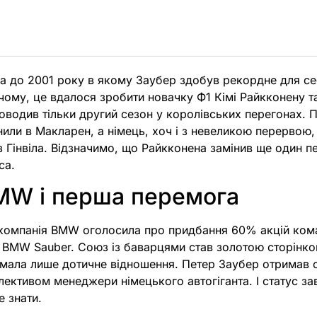
ла до 2001 року в якому Заубер здобув рекордне для се
чому, це вдалося зробити новачку Ф1 Кімі Райкконену 
оводив тільки другий сезон у королівських перегонах. Пі
или в Макларен, а німець, хоч і з невеликою перервою, 
 Гінвіла. Відзначимо, що Райкконена замінив ще один п
са.
MW і перша перемога
 компанія BMW оголосила про придбання 60% акцій ком
 BMW Sauber. Союз із баварцями став золотою сторінкою
 мала лише дотичне відношення. Петер Заубер отримав 
лективом менеджери німецького автогіганта. І статус з
 знати.