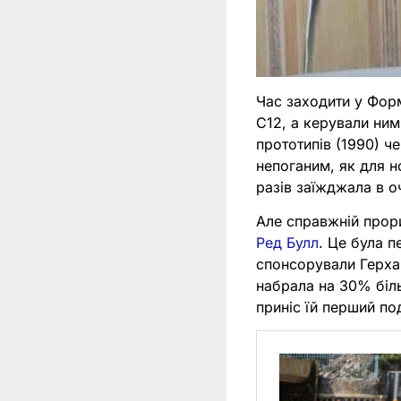
Час заходити у Фор
C12, а керували ним
прототипів (1990) ч
непоганим, як для 
разів заїжджала в о
Але справжній прори
Ред Булл
. Це була п
спонсорували Герха
набрала на 30% біль
приніс їй перший под