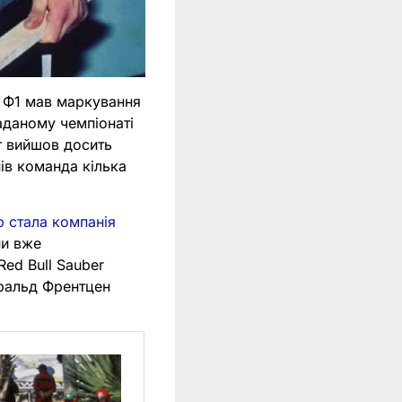
у Ф1 мав маркування
гаданому чемпіонаті
т вийшов досить
ів команда кілька
 стала компанія
ни вже
ed Bull Sauber
аральд Френтцен