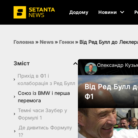
Додому
Новини
Р
Головна
»
News
»
Гонки
»
Від Ред Булл до Лекле
Зміст
Олександр Кузь
Прихід в Ф1 і
колаборація з Ред Булл
Від Ред Булл 
Союз із BMW і перша
Ф1
перемога
Темні часи Заубер у
Формулі 1
Де дивитись Формулу
1?