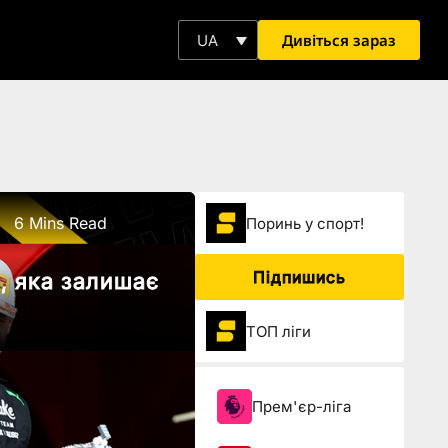
Дивіться зараз
UA
6 Mins Read
Поринь у спорт!
Підпишись
, яка залишає
ТОП ліги
Прем'єр-ліга