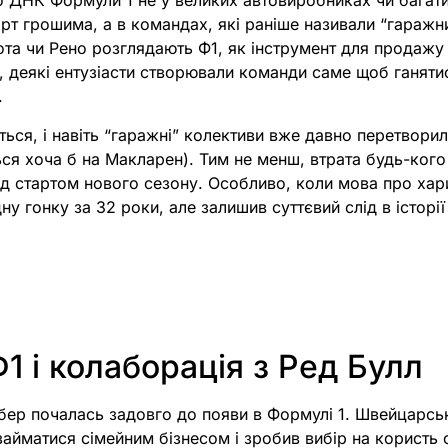
о ДНК Формули 1 не у великих автовиробниках чи багати
т грошима, а в командах, які раніше називали “гаражни
йота чи Рено розглядають Ф1, як інструмент для продажу 
, деякі ентузіасти створювали команди саме щоб ганяти
.
ться, і навіть “гаражні” колективи вже давно перетворил
ься хоча б на Макларен). Тим не менш, втрата будь-кого
ед стартом нового сезону. Особливо, коли мова про хар
у гонку за 32 роки, але залишив суттєвий слід в історії
Ф1 і колаборація з Ред Булл
убер почалась задовго до появи в Формулі 1. Швейцарсь
айматися сімейним бізнесом і зробив вибір на користь