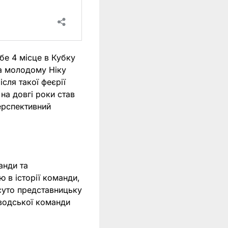
бе 4 місце в Кубку
та молодому Ніку
сля такої феєрії
на довгі роки став
ерспективний
анди та
 в історії команди,
суто представницьку
аводської команди