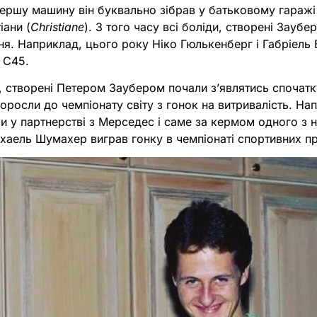
ершу машину він буквально зібрав у батьковому гаражі і
іани (
Christiane
). З того часу всі боліди, створені Зауб
я. Наприклад, цього року Ніко Гюлькенберг і Габріель
 C45.
, створені Петером Заубером почали зʼявлятись спочатк
доросли до чемпіонату світу з гонок на витривалість. На
 у партнерстві з Мерседес і саме за кермом одного з н
хаель Шумахер виграв гонку в чемпіонаті спортивних пр