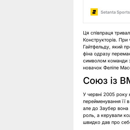
Ця співпраця трива
Конструкторів. При 
Гайтфельду, який пр
фіна одразу переман
символом команди з
новачок Феліпе Мас
Союз із B
У червні 2005 року
перейменування її в
але до Заубер вона
роль, а керували ко
швидко дав про себе