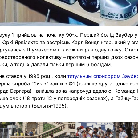
мулу 1 прийшов на початку 90-х. Перший болід Заубер 
 Юркі Ярвілехто та австрієць Карл Вендлінгер, який у з
ергувався з Шумахером і також виграв одну гонку. Стар
новоствореного колективу – протягом перших двох сезон
чки, а тоді їх давали тільки першим 6 болідам.
в стався у 1995 році, коли
титульним спонсором Заубер
ерша спроба “биків” зайти в Ф1 (точніше друга, адже во
рда Бергера) і вийшла вона напрочуд вдалою. Команда R
ше очок (18 проти 12 у попередніх сезонах), а Гайнц-Г
іум в історії (Бельгія-1995).