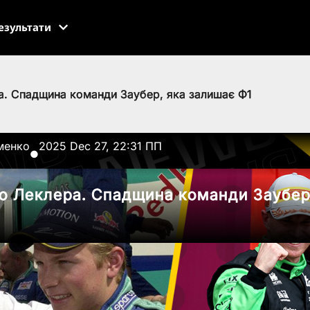
езультати
ра. Спадщина команди Заубер, яка залишає Ф1
менко
2025 Dec 27, 22:31 ПП
●
до Леклера. Спадщина команди Заубер