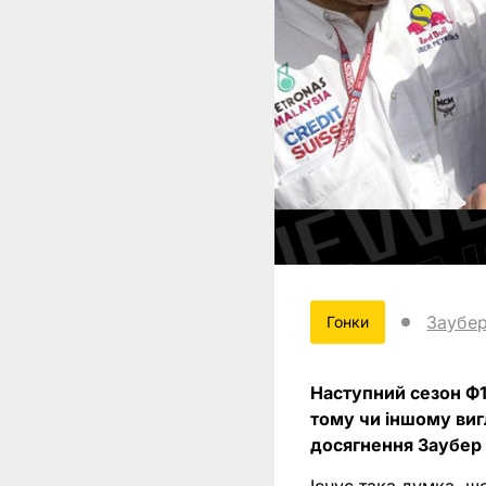
Заубе
Гонки
Наступний сезон Ф1
тому чи іншому виг
досягнення Заубер у