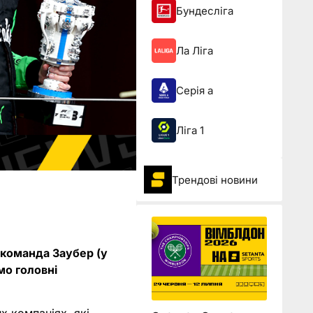
Бундесліга
Ла Ліга
Серія а
Ліга 1
Трендові новини
 команда Заубер (у
мо головні