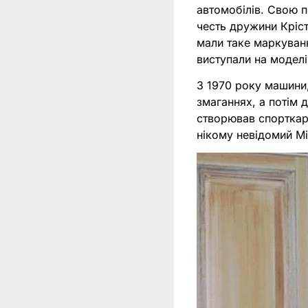
автомобілів. Свою п
честь дружини Кріст
мали таке маркуванн
виступали на моделі
З 1970 року машини
змаганнях, а потім 
створював спорткари
нікому невідомий Мі