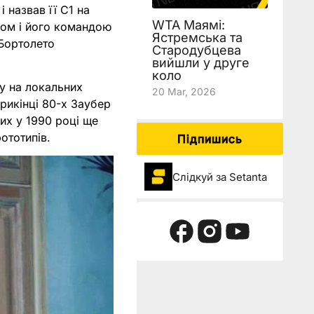
 назвав її C1 на
WTA Маямі:
ером і його командою
Ястремська та
 Бортолето
Стародубцева
вийшли у друге
коло
у на локальних
20 Mar, 2026
прикінці 80-х Заубер
их у 1990 році ще
ототипів.
Підпишись
Слідкуй за Setanta