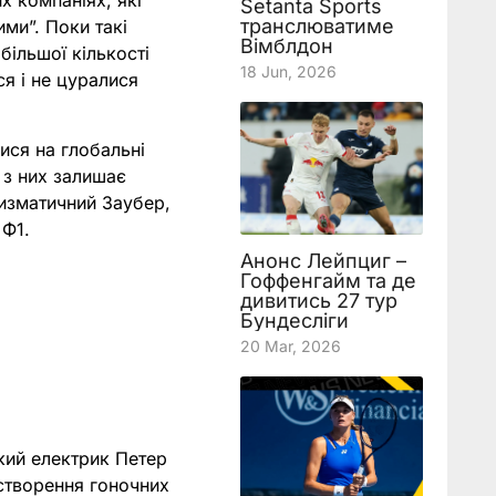
х компаніях, які
Setanta Sports
транслюватиме
ми”. Поки такі
Вімблдон
більшої кількості
18 Jun, 2026
ся і не цуралися
ися на глобальні
 з них залишає
изматичний Заубер,
 Ф1.
Анонс Лейпциг –
Гоффенгайм та де
дивитись 27 тур
Бундесліги
20 Mar, 2026
кий електрик Петер
 створення гоночних