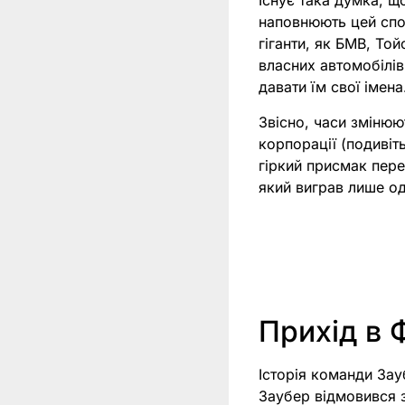
Існує така думка, щ
наповнюють цей спор
гіганти, як БМВ, То
власних автомобілів
давати їм свої імена
Звісно, часи змінюю
корпорації (подивіт
гіркий присмак пер
який виграв лише одн
Прихід в 
Історія команди За
Заубер відмовився з