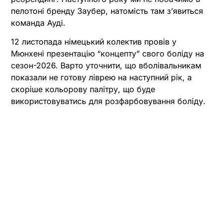
пелотоні бренду Заубер, натомість там зʼявиться
команда Ауді.
12 листопада німецький колектив провів у
Мюнхені презентацію “концепту” свого боліду на
сезон-2026. Варто уточнити, що вболівальникам
показали не готову ліврею на наступний рік, а
скоріше кольорову палітру, що буде
використовуватись для розфарбовування боліду.