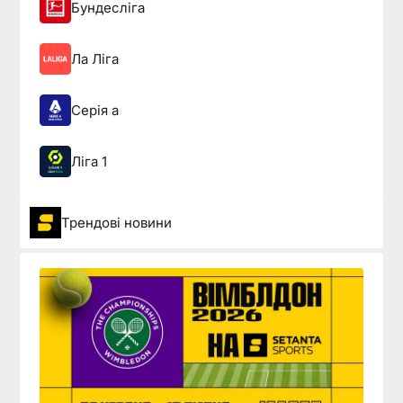
Бундесліга
Ла Ліга
Серія а
Ліга 1
Трендові новини