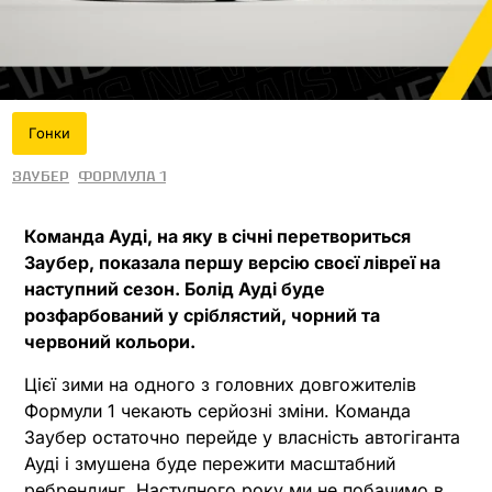
Гонки
Заубер
Формула 1
Команда Ауді, на яку в січні перетвориться
Заубер, показала першу версію своєї лівреї на
наступний сезон. Болід Ауді буде
розфарбований у сріблястий, чорний та
червоний кольори.
Цієї зими на одного з головних довгожителів
Формули 1 чекають серйозні зміни. Команда
Заубер остаточно перейде у власність автогіганта
Ауді і змушена буде пережити масштабний
ребрендинг. Наступного року ми не побачимо в