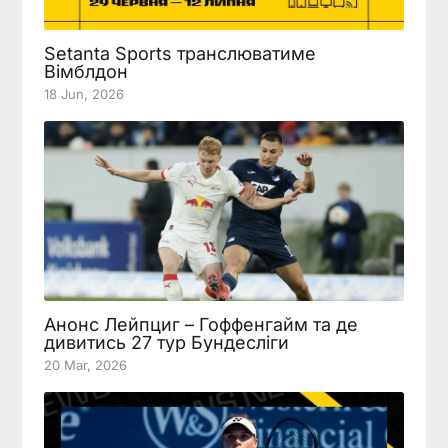
Setanta Sports транслюватиме
Вімблдон
18 Jun, 2026
Анонс Лейпциг – Гоффенгайм та де
дивитись 27 тур Бундесліги
20 Mar, 2026