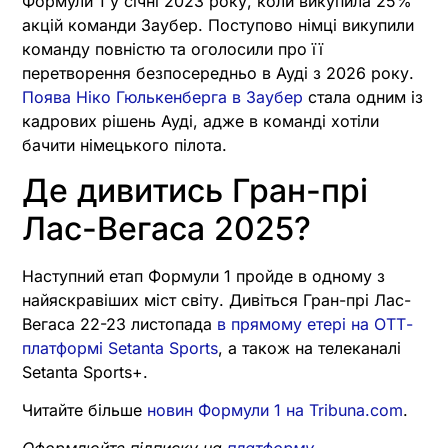
Формули 1 у січні 2023 року, коли викупила 25%
акцій команди Заубер. Поступово німці викупили
команду повністю та оголосили про її
перетворення безпосередньо в Ауді з 2026 року.
Поява Ніко Гюлькенберга в Заубер
стала одним із
кадрових рішень Ауді, адже в команді хотіли
бачити німецького пілота.
Де дивитись Гран-прі
Лас-Вегаса 2025?
Наступний етап Формули 1 пройде в одному з
найяскравіших міст світу. Дивіться Гран-прі Лас-
Вегаса 22-23 листопада
в прямому етері на ОТТ-
платформі Setanta Sports
, а також на телеканалі
Setanta Sports+.
Читайте більше
новин Формули 1 на Tribuna.com
.