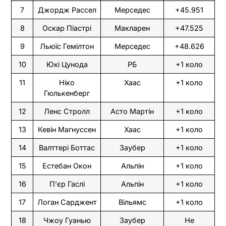
7
Джордж Рассел
Мерседес
+45.951
8
Оскар Піастрі
Макларен
+47.525
9
Льюїс Гемілтон
Мерседес
+48.626
10
Юкі Цунода
РБ
+1 коло
11
Ніко
Хаас
+1 коло
Гюлькенберг
12
Ленс Стролл
Асто Мартін
+1 коло
13
Кевін Магнуссен
Хаас
+1 коло
14
Валттері Боттас
Заубер
+1 коло
15
Естебан Окон
Альпін
+1 коло
16
П’єр Гаслі
Альпін
+1 коло
17
Логан Сарджент
Вільямс
+1 коло
18
Чжоу Гуанью
Заубер
Не