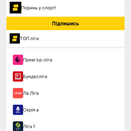
Поринь у спорт!
Підпишись
ТОП ліги
Прем'єр-ліга
Бундесліга
Ла Ліга
Серія а
Ліга 1