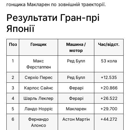
гонщика Макларен по зовнішній траекторії.
Результати Гран-прі
Японії
Поз
Гонщик
Машина /
Час/відст.
мотор
1
Макс
Ред Булл
53 кола
Ферстаппен
2
Серхіо Перес
Ред Булл
+12.535
3
Карлос Сайнс
Ферарі
+20.866
4
Шарль Леклер
Ферарі
+26.522
5
Ландо Норріс
Макларен
+29.700
6
Фернандо
Астон Мартін
+44.272
Алонсо