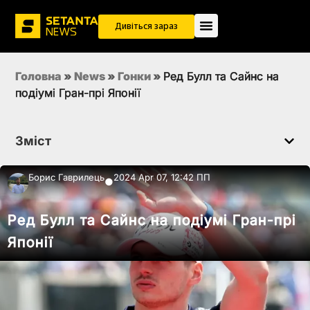
Дивіться зараз
Головна
»
News
»
Гонки
»
Ред Булл та Сайнс на
подіумі Гран-прі Японії
Зміст
Борис Гаврилець
2024 Apr 07, 12:42 ПП
●
Ред Булл та Сайнс на подіумі Гран-прі
Японії