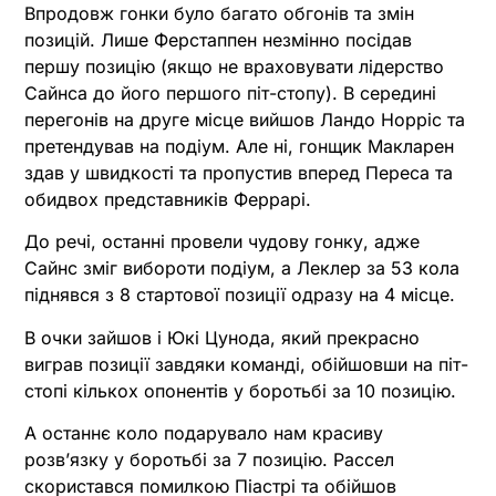
Впродовж гонки було багато обгонів та змін
позицій. Лише Ферстаппен незмінно посідав
першу позицію (якщо не враховувати лідерство
Сайнса до його першого піт-стопу). В середині
перегонів на друге місце вийшов Ландо Норріс та
претендував на подіум. Але ні, гонщик Макларен
здав у швидкості та пропустив вперед Переса та
обидвох представників Феррарі.
До речі, останні провели чудову гонку, адже
Сайнс зміг вибороти подіум, а Леклер за 53 кола
піднявся з 8 стартової позиції одразу на 4 місце.
В очки зайшов і Юкі Цунода, який прекрасно
виграв позиції завдяки команді, обійшовши на піт-
стопі кількох опонентів у боротьбі за 10 позицію.
А останнє коло подарувало нам красиву
розв’язку у боротьбі за 7 позицію. Рассел
скористався помилкою Піастрі та обійшов