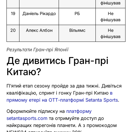
фінішував
19
Даніель Рікардо
РБ
Не
фінішував
20
Алекс Албон
Вільямс
Не
фінішував
Результати Гран-прі Японії
Де дивитись Гран-прі
Китаю?
П’ятий етап сезону пройде за два тижні. Дивіться
кваліфікацію, спринт і гонку Гран-прі Китаю
в
прямому етері на ОТТ-платформі Setanta Sports
.
Оформлюйте підписку на
платформу
setantasports.com
та отримуйте доступ до
найкращих перегонів планети. А з промокодом