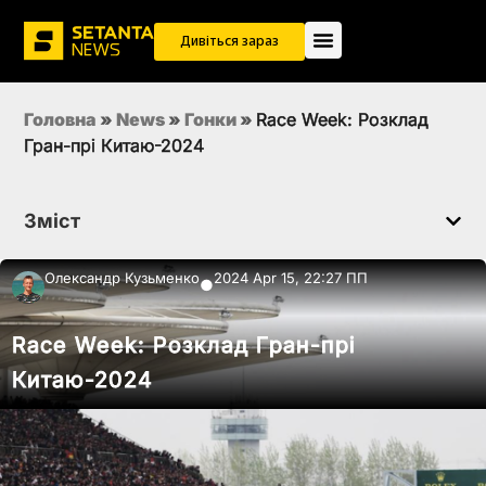
Дивіться зараз
Головна
»
News
»
Гонки
»
Race Week: Розклад
Гран-прі Китаю-2024
Зміст
Олександр Кузьменко
2024 Apr 15, 22:27 ПП
●
Race Week: Розклад Гран-прі
Китаю-2024