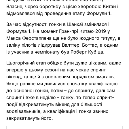
Власне, через боротьбу з цією хворобою Китай і
відмовлявся від проведення етапу Формули 1.
За час відсутності гонки в Шанхаї змінилася і
Формула 1. На момент Гран-прі Китаю-2019 у
Макса Ферстаппена ще не було жодного титулу, в
заліку пілотів лідирував Валттері Боттас, а одним
із учасників чемпіонату був Роберт Кубіца.
Цьогорічний етап обіцяє бути дуже цікавим, адже
вперше у цьому сезоні на нас чекає спринт-
вікенд, та ще й з оновленим порядком змагань.
Якщо раніше ми дивились спочатку кваліфікацію
до основної гонки, потім – до спринту, далі сам
спринт і вже в неділю – гонку, то тепер спринт-
події відкриватимуть вікенд для більшості
вболівальників, а кваліфікація і гонка звично
закриватимуть його.