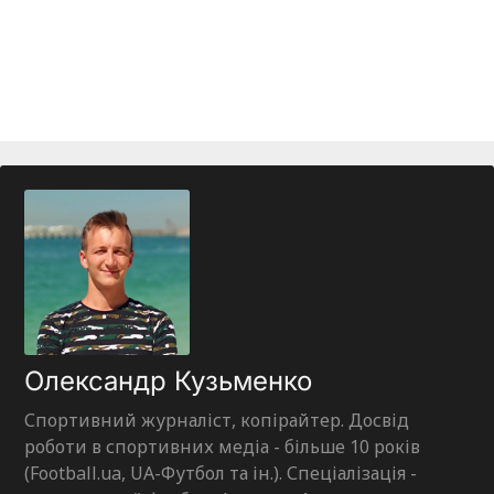
Олександр Кузьменко
Спортивний журналіст, копірайтер. Досвід
роботи в спортивних медіа - більше 10 років
(Football.ua, UA-Футбол та ін.). Спеціалізація -