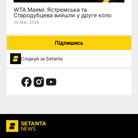
WTA Маямі: Ястремська та
Стародубцева вийшли у друге коло
20 Mar, 2026
Підпишись
Слідкуй за Setanta