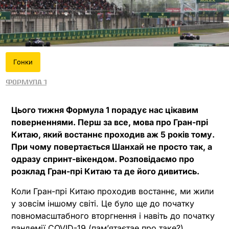
Гонки
Формула 1
Цього тижня Формула 1 порадує нас цікавим
поверненнями. Перш за все, мова про Гран-прі
Китаю, який востаннє проходив аж 5 років тому.
При чому повертається Шанхай не просто так, а
одразу спринт-вікендом. Розповідаємо про
розклад Гран-прі Китаю та де його дивитись.
Коли Гран-прі Китаю проходив востаннє, ми жили
у зовсім іншому світі. Це було ще до початку
повномасштабного вторгнення і навіть до початку
пандемії СOVID-19 (памʼятаєтае про таке?).