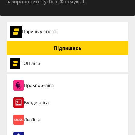
закордонний футбол, Формула 1.
Поринь у спорт!
Підпишись
ТОП ліги
Прем'єр-ліга
Бундесліга
Ла Ліга