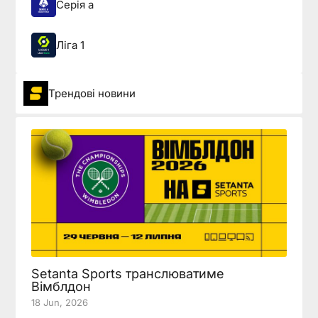
Серія а
Ліга 1
Трендові новини
Setanta Sports транслюватиме
Вімблдон
18 Jun, 2026