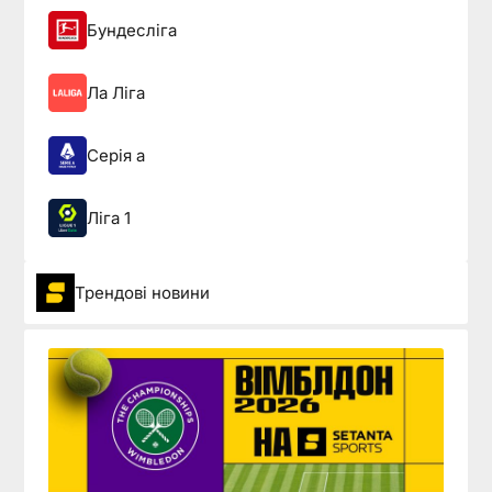
Бундесліга
Ла Ліга
Серія а
Ліга 1
Трендові новини