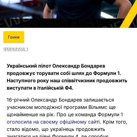
Гонки
Формула 1
Український пілот Олександр Бондарев
продовжує торувати собі шлях до Формули 1.
Наступного року наш співвітчизник продовжить
виступати в італійській Ф4.
16-річний Олександр Бондарев залишається
учасником молодіжної програми Вільямс ще
щонайменше на рік. Про це команда Формули 1
оголосила на своєму офіційному сайті
. Крім того,
стало відомо, що українець продовжить
змагатися на рівні Формули 4, де спробує