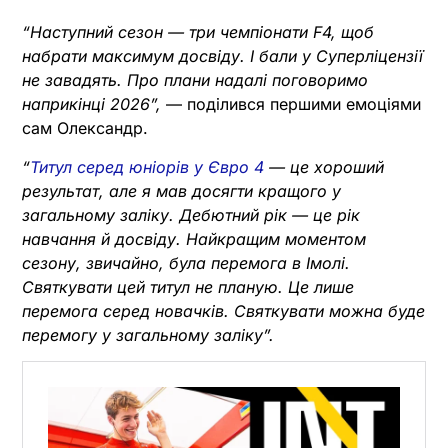
“Наступний сезон — три чемпіонати F4, щоб
набрати максимум досвіду. І бали у Суперліцензії
не завадять. Про плани надалі поговоримо
наприкінці 2026”,
— поділився першими емоціями
сам Олександр.
“
Титул серед юніорів у Євро 4
— це хороший
результат, але я мав досягти кращого у
загальному заліку. Дебютний рік — це рік
навчання й досвіду. Найкращим моментом
сезону, звичайно, була перемога в Імолі.
Святкувати цей титул не планую. Це лише
перемога серед новачків. Святкувати можна буде
перемогу у загальному заліку”.