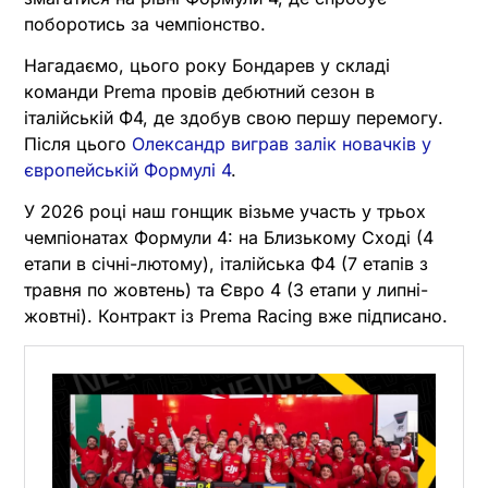
поборотись за чемпіонство.
Нагадаємо, цього року Бондарев у складі
команди Prema провів дебютний сезон в
італійській Ф4, де здобув свою першу перемогу.
Після цього
Олександр виграв залік новачків у
європейській Формулі 4
.
У 2026 році наш гонщик візьме участь у трьох
чемпіонатах Формули 4: на Близькому Сході (4
етапи в січні-лютому), італійська Ф4 (7 етапів з
травня по жовтень) та Євро 4 (3 етапи у липні-
жовтні). Контракт із Prema Racing вже підписано.