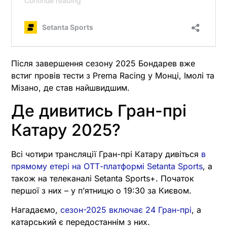
Після завершення сезону 2025 Бондарев вже
встиг провів тести з Prema Racing у Монці, Імолі та
Мізано, де став найшвидшим.
Де дивитись Гран-прі
Катару 2025?
Всі чотири трансляції Гран-прі Катару дивіться
в
прямому етері на ОТТ-платформі Setanta Sports
, а
також на телеканалі Setanta Sports+. Початок
першої з них – у пʼятницю о 19:30 за Києвом.
Нагадаємо,
сезон-2025 включає 24 Гран-прі
, а
катарський є передостаннім з них.