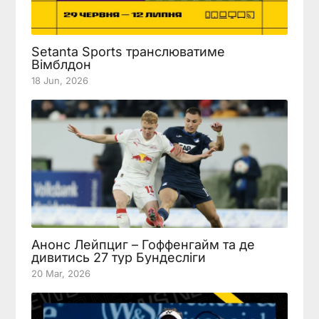
Setanta Sports транслюватиме
Вімблдон
18 Jun, 2026
Анонс Лейпциг – Гоффенгайм та де
дивитись 27 тур Бундесліги
20 Mar, 2026