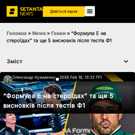
Дивіться зараз
Головна
»
News
»
Гонки
»
“Формула Е на
стероїдах” та ще 5 висновків після тестів Ф1
Зміст
Олександр Кузьменко
2026 Feb 16, 13:32 ПП
●
“Формула Е на стероїдах” та ще 5
висновків після тестів Ф1