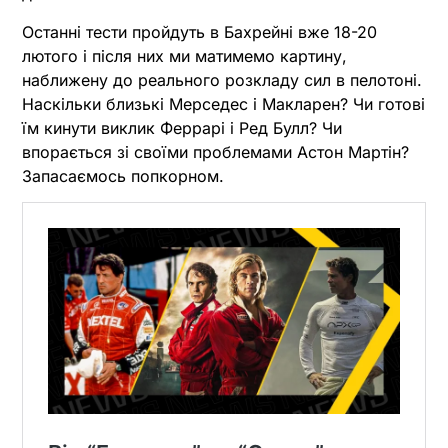
Останні тести пройдуть в Бахрейні вже 18-20
лютого і після них ми матимемо картину,
наближену до реального розкладу сил в пелотоні.
Наскільки близькі Мерседес і Макларен? Чи готові
їм кинути виклик Феррарі і Ред Булл? Чи
впорається зі своїми проблемами Астон Мартін?
Запасаємось попкорном.