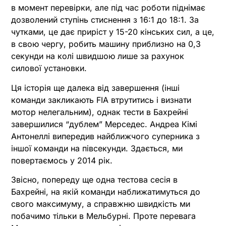
в момент перевірки, але під час роботи піднімає
дозволений ступінь стиснення з 16:1 до 18:1. За
чутками, це дає приріст у 15-20 кінських сил, а це,
в свою чергу, робить машину приблизно на 0,3
секунди на колі швидшою лише за рахунок
силової установки.
Ця історія ще далека від завершення (інші
команди закликають FIA втрутитись і визнати
мотор нелегальним), однак тести в Бахрейні
завершилися “дублем” Мерседес. Андреа Кімі
Антонеллі випередив найближчого суперника з
іншої команди на півсекунди. Здається, ми
повертаємось у 2014 рік.
Звісно, попереду ще одна тестова сесія в
Бахрейні, на якій команди наближатимуться до
свого максимуму, а справжню швидкість ми
побачимо тільки в Мельбурні. Проте перевага