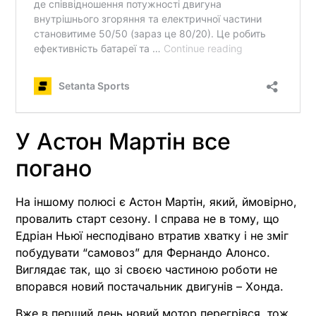
У Астон Мартін все
погано
На іншому полюсі є Астон Мартін, який, ймовірно,
провалить старт сезону. І справа не в тому, що
Едріан Ньюї несподівано втратив хватку і не зміг
побудувати “самовоз” для Фернандо Алонсо.
Виглядає так, що зі своєю частиною роботи не
впорався новий постачальник двигунів – Хонда.
Вже в перший день новий мотор перегрівся, тож