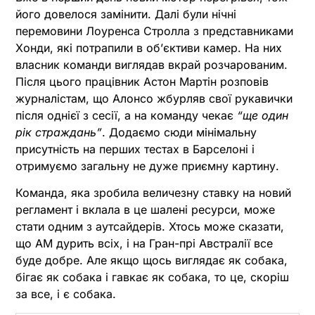
його довелося замінити. Далі були нічні
перемовини Лоуренса Стролла з представниками
Хонди, які потрапили в обʼєктиви камер. На них
власник команди виглядав вкрай розчарованим.
Після цього працівник Астон Мартін розповів
журналістам, що Алонсо жбурляв свої рукавички
після однієї з сесії, а на команду чекає
“ще один
рік страждань”
. Додаємо сюди мінімальну
присутність на перших тестах в Барселоні і
отримуємо загальну не дуже приємну картину.
Команда, яка зробила величезну ставку на новий
регламент і вклала в це шалені ресурси, може
стати одним з аутсайдерів. Хтось може сказати,
що АМ дурить всіх, і на Гран-прі Австралії все
буде добре. Але якщо щось виглядає як собака,
бігає як собака і гавкає як собака, то це, скоріш
за все, і є собака.