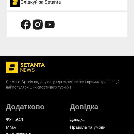
Слідкуй за Setanta
Setanta Sports надає доступ до ексклюзивних прямих трансляцій
найпопулярніших спортивних турнірів.
Додатково
Довідка
ФУТБОЛ
Довідка
ММА
Правила та умови