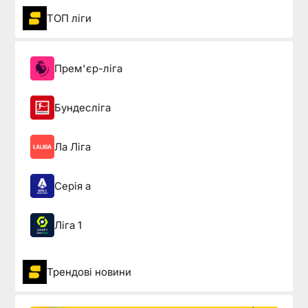
ТОП ліги
Прем'єр-ліга
Бундесліга
Ла Ліга
Серія а
Ліга 1
Трендові новини