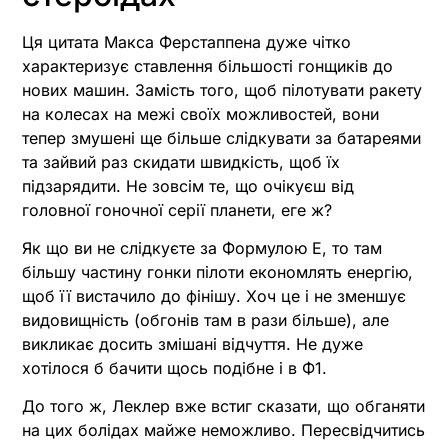
Ця цитата Макса Ферстаппена дуже чітко
характеризує ставлення більшості гонщиків до
нових машин. Замість того, щоб пілотувати ракету
на колесах на межі своїх можливостей, вони
тепер змушені ще більше слідкувати за батареями
та зайвий раз скидати швидкість, щоб їх
підзарядити. Не зовсім те, що очікуєш від
головної гоночної серії планети, еге ж?
Як що ви не слідкуєте за Формулою Е, то там
більшу частину гонки пілоти економлять енергію,
щоб її вистачило до фінішу. Хоч це і не зменшує
видовищність (обгонів там в рази більше), але
викликає досить змішані відчуття. Не дуже
хотілося б бачити щось подібне і в Ф1.
До того ж, Леклер вже встиг сказати, що обганяти
на цих болідах майже неможливо. Пересвідчитись