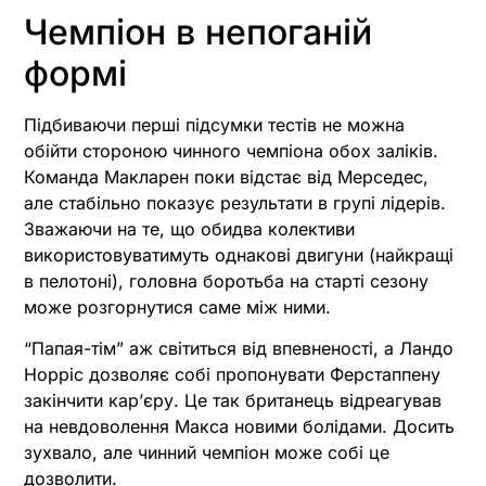
Чемпіон в непоганій
формі
Підбиваючи перші підсумки тестів не можна
обійти стороною чинного чемпіона обох заліків.
Команда Макларен поки відстає від Мерседес,
але стабільно показує результати в групі лідерів.
Зважаючи на те, що обидва колективи
використовуватимуть однакові двигуни (найкращі
в пелотоні), головна боротьба на старті сезону
може розгорнутися саме між ними.
“Папая-тім” аж світиться від впевненості, а Ландо
Норріс дозволяє собі пропонувати Ферстаппену
закінчити карʼєру. Це так британець відреагував
на невдоволення Макса новими болідами. Досить
зухвало, але чинний чемпіон може собі це
дозволити.