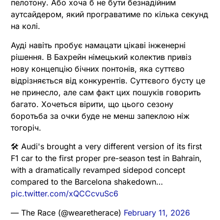
пелотону. Або хоча б не бути безнадійним
аутсайдером, який програватиме по кілька секунд
на колі.
Ауді навіть пробує намацати цікаві інженерні
рішення. В Бахрейн німецький колектив привіз
нову концепцію бічних понтонів, яка суттєво
відрізняється від конкурентів. Суттєвого бусту це
не принесло, але сам факт цих пошуків говорить
багато. Хочеться вірити, що цього сезону
боротьба за очки буде не менш запеклою ніж
тогоріч.
🛠️ Audi's brought a very different version of its first
F1 car to the first proper pre-season test in Bahrain,
with a dramatically revamped sidepod concept
compared to the Barcelona shakedown…
pic.twitter.com/xQCCcvuSc6
— The Race (@wearetherace)
February 11, 2026