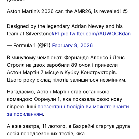
Aston Martin’s 2026 car, the AMR26, is revealed! 😍
Designed by the legendary Adrian Newey and his
team at Silverstone
#F1
pic.twitter.com/rAUWOCKdan
— Formula 1 (@F1)
February 9, 2026
В минулому чемпіонаті Фернандо Алонсо і Ленс
Стролл на двох заробили 89 очок і принесли
Астон Мартін 7 місце в Кубку Конструкторів.
Цього року склад пілотів залишиться незмінним.
Нагадаємо, Астон Мартін став останньою
командою Формули 1, яка показала свою нову
ліврею. Інші
презентації болідів ви можете знайти
за посиланням
.
А вже завтра, 11 лютого, в Бахрейні стартує друга
сесія передсезонних тестів, яка