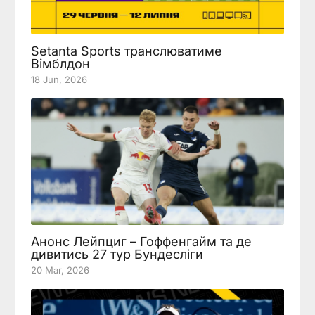
Setanta Sports транслюватиме
Вімблдон
18 Jun, 2026
Анонс Лейпциг – Гоффенгайм та де
дивитись 27 тур Бундесліги
20 Mar, 2026