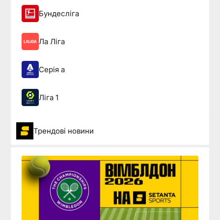
Бундесліга
Ла Ліга
Серія а
Ліга 1
Трендові новини