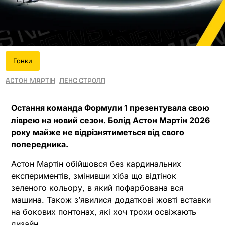
Гонки
Астон Мартін
Ленс Стролл
Остання команда Формули 1 презентувала свою
ліврею на новий сезон. Болід Астон Мартін 2026
року майже не відрізнятиметься від свого
попередника.
Астон Мартін обійшовся без кардинальних
експериментів, змінивши хіба що відтінок
зеленого кольору, в який пофарбована вся
машина. Також зʼявилися додаткові жовті вставки
на бокових понтонах, які хоч трохи освіжають
дизайн.