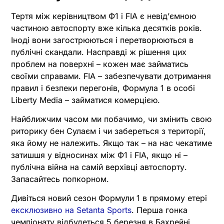
Тертя між керівництвом Ф1 і FIA є невід’ємною
частиною автоспорту вже кілька десятків років.
Іноді вони загострюються і перетворюються в
публічні скандали. Насправді ж рішення цих
проблем на поверхні – кожен має займатись
своїми справами. FIA – забезпечувати дотримання
правил і безпеки перегонів, Формула 1 в особі
Liberty Media – займатися комерцією.
Найближчим часом ми побачимо, чи змінить свою
риторику бен Сулаєм і чи забереться з території,
яка йому не належить. Якщо так – на нас чекатиме
затишшя у відносинах між Ф1 і FIA, якщо ні –
публічна війна на самій верхівці автоспорту.
Запасайтесь попкорном.
Дивіться новий сезон Формули 1 в прямому етері
ексклюзивно на Setanta Sports
. Перша гонка
чемпіонату відбудеться 5 березня в Бахрейні.