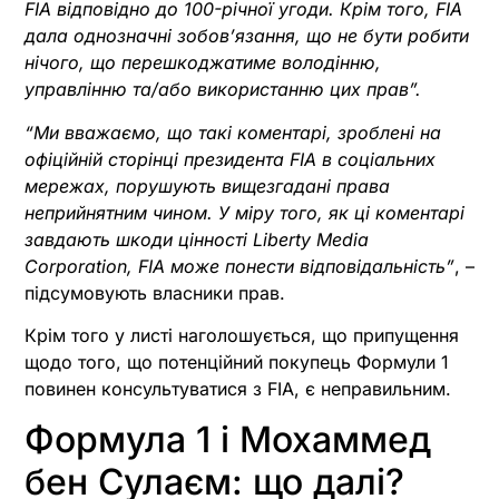
FIA відповідно до 100-річної угоди. Крім того, FIA
дала однозначні зобов’язання, що не бути робити
нічого, що перешкоджатиме володінню,
управлінню та/або використанню цих прав”.
“Ми вважаємо, що такі коментарі, зроблені на
офіційній сторінці президента FIA в соціальних
мережах, порушують вищезгадані права
неприйнятним чином. У міру того, як ці коментарі
завдають шкоди цінності Liberty Media
Corporation, FIA може понести відповідальність”
, –
підсумовують власники прав.
Крім того у листі наголошується, що припущення
щодо того, що потенційний покупець Формули 1
повинен консультуватися з FIA, є неправильним.
Формула 1 і Мохаммед
бен Сулаєм: що далі?