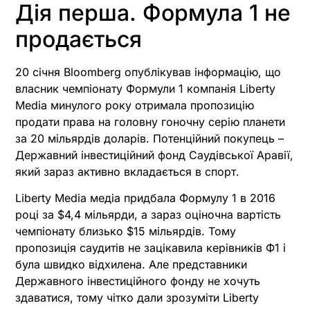
Дія перша. Формула 1 не
продається
20 січня Bloomberg опублікував інформацію, що
власник чемпіонату Формули 1 компанія Liberty
Media минулого року отримала пропозицію
продати права на головну гоночну серію планети
за 20 мільярдів доларів. Потенційний покупець –
Державний інвестиційний фонд Саудівської Аравії,
який зараз активно вкладається в спорт.
Liberty Media медіа придбала Формулу 1 в 2016
році за $4,4 мільярди, а зараз оціночна вартість
чемпіонату близько $15 мільярдів. Тому
пропозиція саудитів не зацікавила керівників Ф1 і
була швидко відхилена. Але представники
Державного інвестиційного фонду не хочуть
здаватися, тому чітко дали зрозуміти Liberty