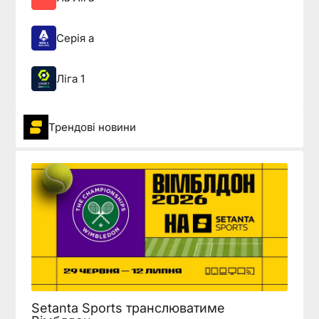
Серія а
Ліга 1
Трендові новини
Setanta Sports транслюватиме