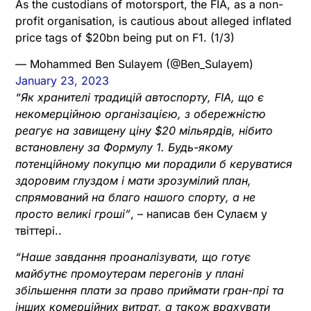
As the custodians of motorsport, the FIA, as a non-
profit organisation, is cautious about alleged inflated
price tags of $20bn being put on F1. (1/3)
— Mohammed Ben Sulayem (@Ben_Sulayem)
January 23, 2023
“Як хранителі традицій автоспорту, FIA, що є
некомерційною організацією, з обережністю
реагує на завищену ціну $20 мільярдів, нібито
встановлену за Формулу 1. Будь-якому
потенційному покупцю ми порадили б керуватися
здоровим глуздом і мати зрозумілий план,
спрямований на благо нашого спорту, а не
просто великі гроші”
, – написав бен Сулаєм у
твіттері..
“Наше завдання проаналізувати, що готує
майбутнє промоутерам перегонів у плані
збільшення плати за право приймати гран-прі та
інших комерційних витрат, а також врахувати