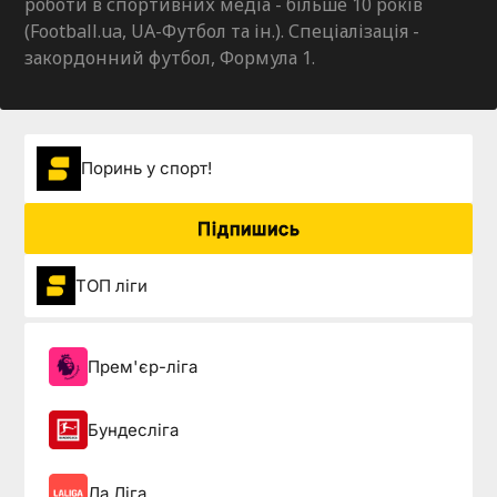
роботи в спортивних медіа - більше 10 років
(Football.ua, UA-Футбол та ін.). Спеціалізація -
закордонний футбол, Формула 1.
Поринь у спорт!
Підпишись
ТОП ліги
Прем'єр-ліга
Бундесліга
Ла Ліга