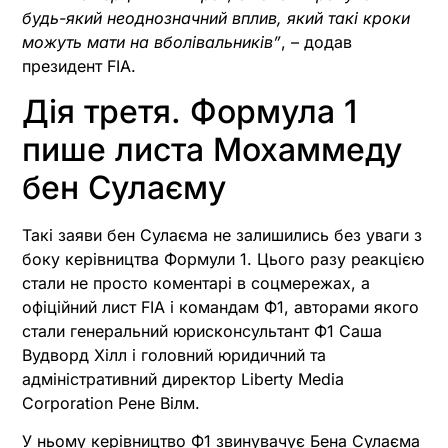
будь-який неоднозначний вплив, який такі кроки
можуть мати на вболівальників”
, – додав
президент FIA.
Дія третя. Формула 1
пише листа Мохаммеду
бен Сулаєму
Такі заяви бен Сулаєма не залишились без уваги з
боку керівництва Формули 1. Цього разу реакцією
стали не просто коментарі в соцмережах, а
офіційний лист FIA і командам Ф1, авторами якого
стали генеральний юрисконсультант Ф1 Саша
Вудворд Хілл і головний юридичний та
адміністративний директор Liberty Media
Corporation Рене Вілм.
У ньому керівництво Ф1 звинувачує Бена Сулаєма