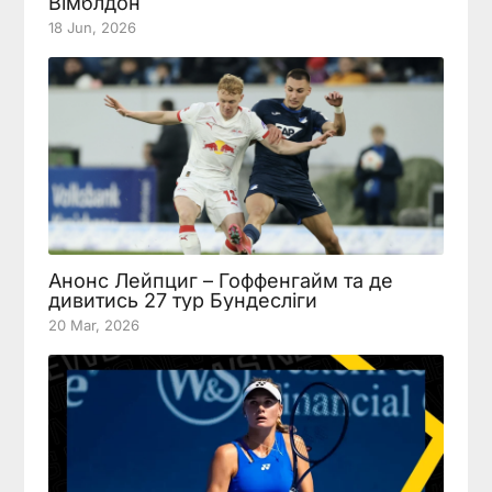
Вімблдон
18 Jun, 2026
Анонс Лейпциг – Гоффенгайм та де
дивитись 27 тур Бундесліги
20 Mar, 2026