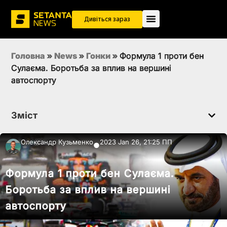
Дивіться зараз
Головна
»
News
»
Гонки
»
Формула 1 проти бен
Сулаєма. Боротьба за вплив на вершині
автоспорту
Зміст
Олександр Кузьменко
2023 Jan 26, 21:25 ПП
●
Формула 1 проти бен Сулаєма.
Боротьба за вплив на вершині
автоспорту