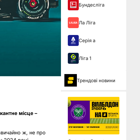
Бундесліга
Ла Ліга
Серія а
Ліга 1
Трендові новини
кантне місце –
звичайно ж, не про