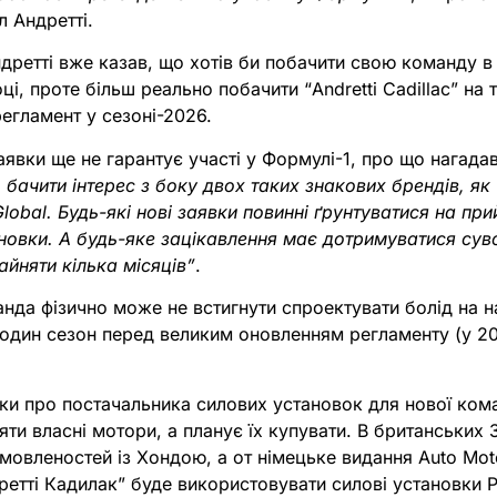
 Андретті.
дретті вже казав, що хотів би побачити свою команду в
і, проте більш реально побачити “Andretti Cadillac” на 
егламент у сезоні-2026.
явки ще не гарантує участі у Формулі-1, про що нагадав
бачити інтерес з боку двох таких знакових брендів, як 
 Global. Будь-які нові заявки повинні ґрунтуватися на при
новки. А будь-яке зацікавлення має дотримуватися суво
йняти кілька місяців”
.
нда фізично може не встигнути спроектувати болід на на
 один сезон перед великим оновленням регламенту (у 2
тки про постачальника силових установок для нової ком
ти власні мотори, а планує їх купувати. В британських 
овленостей із Хондою, а от німецьке видання Auto Mot
етті Кадилак” буде використовувати силові установки Ре