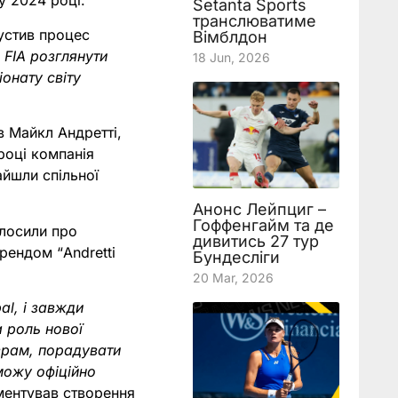
у 2024 році.
Setanta Sports
транслюватиме
устив процес
Вімблдон
 FIA розглянути
18 Jun, 2026
онату світу
в Майкл Андретті,
році компанія
айшли спільної
Анонс Лейпциг –
Гоффенгайм та де
олосили про
дивитись 27 тур
рендом “Andretti
Бундесліги
20 Mar, 2026
al, і завжди
 роль нової
ерам, порадувати
можу офіційно
ментував створення