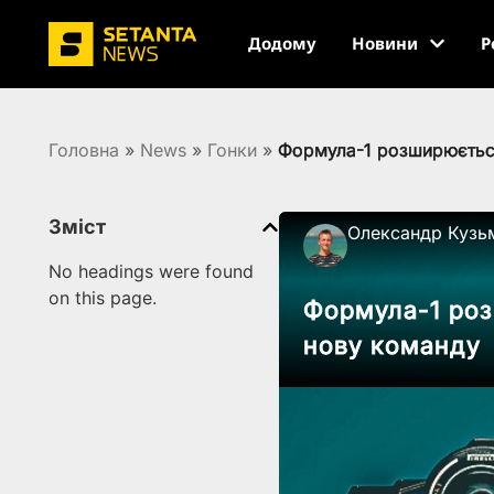
Додому
Новини
Р
Головна
»
News
»
Гонки
»
Формула-1 розширюється
Зміст
Олександр Кузь
No headings were found
on this page.
Формула-1 роз
нову команду