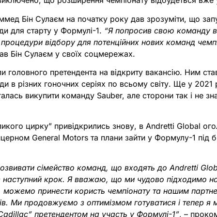
виключено, що розширення чемпіонату відбудеться вже 
ммед Бін Сулаєм на початку року дав зрозуміти, що зап
ди для старту у Формулі-1.
“Я попросив свою команду в
 процедури відбору для потенційних нових команд чемпі
сав Бін Сулаєм у своїх соцмережах.
и головного претендента на відкриту вакансію. Ним ста
и в різних гоночних серіях по всьому світу. Ще у 2021 
агалась викупити команду Sauber, але сторони так і не зн
икого цирку” привідкрились знову, в Andretti Global ог
церном General Motors та плани зайти у Формулу-1 під б
вивати сімейство команд, що входять до Andretti Glob
 наступний крок. Я вважаю, що ми чудово підходимо на
 можемо принести користь чемпіонату та нашим партн
ів. Ми продовжуємо з оптимізмом готуватися і тепер я 
 Cadillac” претендентом на участь у Формулі-1”
, – проко