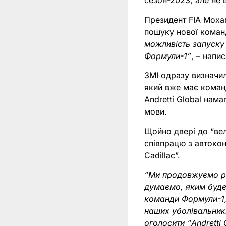
сезон-2023, але не 
Президент FIA Моха
пошуку нової коман
можливість запуску
Формули-1”
, – напи
ЗМІ одразу визначил
який вже має команд
Andretti Global нам
мови.
Щойно двері до “вел
співпрацю з автокон
Cadillac”.
“Ми продовжуємо роз
думаємо, яким буде
команди Формули-1,
наших уболівальник
оголосити “Andretti