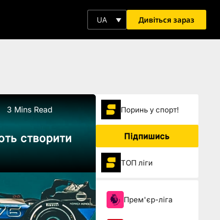
Дивіться зараз
UA
3 Mins Read
Поринь у спорт!
Підпишись
ють створити
ТОП ліги
Прем'єр-ліга