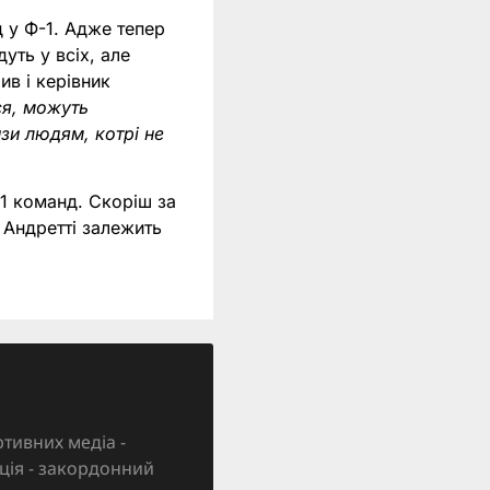
д у Ф-1. Адже тепер
дуть у всіх, але
ив і керівник
ся, можуть
зи людям, котрі не
11 команд. Скоріш за
а Андретті залежить
тивних медіа -
зація - закордонний