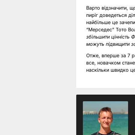
Варто відзначити, щ
пиріг доведеться діл
найбільше це зачепи
“Мерседес” Тото В
збільшити цінність 
можуть підвищити за
Отже, вперше за 7 р
все, новачком стане
наскільки швидко це