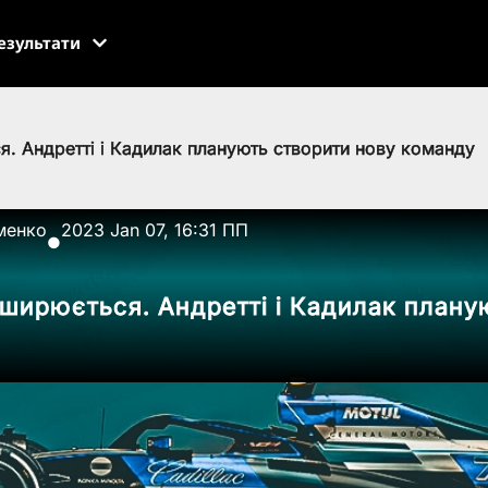
езультати
. Андретті і Кадилак планують створити нову команду
менко
2023 Jan 07, 16:31 ПП
●
ширюється. Андретті і Кадилак плану