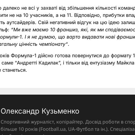
о далеко не всі у захваті від збільшення кількості коман
ити не на 10 учасників, а на 11. Відповідно, прибутки впа
ть аутсайдерів. Свій негативний відгук на цю ідею залиш
ольф:
“Ми вже маємо 10 франшиз, які, як ми сподіваємо
Формули-1. І я не думаю, що варто видавати нові франши
гальну цінність чемпіонату“
.
оків Формула-1 дійсно готова повернутися до формату 
 саме “Андретті Кадилак”, і тільки від ентузіазму Майкл
 станеться.
Олександр Кузьменко
Спортивний журналіст, копірайтер. Досвід роботи в спор
більше 10 років (Football.ua, UA-Футбол та ін.). Спеціалі