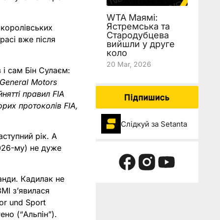
WTA Маямі:
Ястремська та
 королівських
Стародубцева
трасі вже після
вийшли у друге
коло
20 Mar, 2026
 і сам Бін Сулаєм:
General Motors
йнятті правил FIA
Підпишись
рих протоколів FIA,
Слідкуй за Setanta
ступний рік. А
026-му) не дуже
анди. Кадилак не
ЗМІ з’явилася
or und Sport
но (“Альпін”).