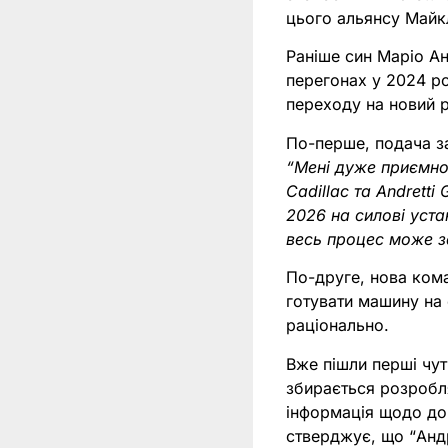
цього альянсу Майкл
Раніше син Маріо Ан
перегонах у 2024 роц
переходу на новий р
По-перше, подача за
“Мені дуже приємно 
Cadillac та Andretti
2026 на силові уста
весь процес може за
По-друге, нова кома
готувати машину на
раціонально.
Вже пішли перші чу
збирається розробля
інформація щодо дом
стверджує, що “Андр