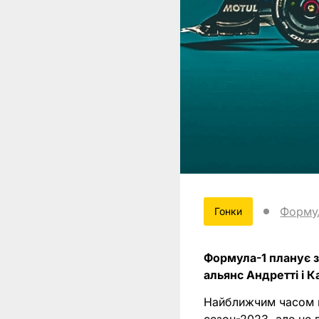
Форму
Гонки
Формула-1 планує з
альянс Андретті і К
Найближчим часом к