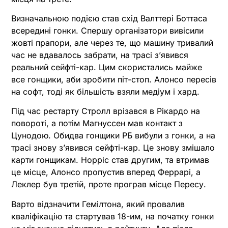
Визначальною подією став схід Валттері Боттаса
всередині гонки. Спершу організатори вивісили
жовті прапори, але через те, що машину тривалий
час не вдавалось забрати, на трасі з’явився
реальний сейфті-кар. Цим скористались майже
все гонщики, аби зробити піт-стоп. Алонсо пересів
на софт, тоді як більшість взяли медіум і хард.
Під час рестарту Стролл врізався в Рікардо на
повороті, а потім Магнуссен мав контакт з
Цунодою. Обидва гонщики РБ вибули з гонки, а на
трасі знову з’явився сейфті-кар. Це знову змішало
карти гонщикам. Норріс став другим, та втримав
це місце, Алонсо пропустив вперед Феррарі, а
Леклер був третій, проте програв місце Пересу.
Варто відзначити Гемілтона, який провалив
кваліфікацію та стартував 18-им, на початку гонки