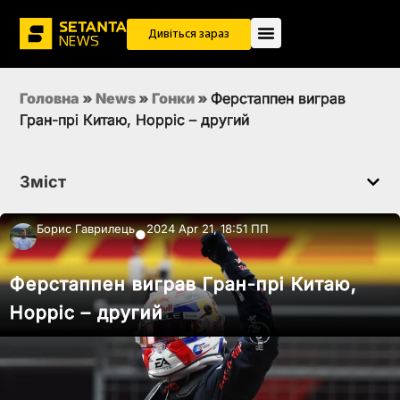
Дивіться зараз
Головна
»
News
»
Гонки
»
Ферстаппен виграв
Гран-прі Китаю, Норріс – другий
Зміст
Борис Гаврилець
2024 Apr 21, 18:51 ПП
●
Ферстаппен виграв Гран-прі Китаю,
Норріс – другий