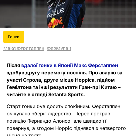
Гонки
Макс Ферстаппен
Формула 1
Після
вдалої гонки в Японії Макс Ферстаппен
здобув другу перемогу поспіль. Про аварію за
участі Строла, друге місце Норріса, підйом
Гемілтона та інші результати Гран-прі Китаю –
читайте в огляді Setanta Sports.
Старт гонки був досить спокійним: Ферстаппен
очікувано зберіг лідерство, Перес програв
позицію Фернандо Алонсо, але швидко її
повернув, а згодом Норріс піднявся з четвертого
місця на третє.