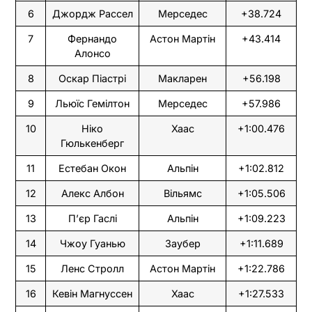
6
Джордж Рассел
Мерседес
+38.724
7
Фернандо
Астон Мартін
+43.414
Алонсо
8
Оскар Піастрі
Макларен
+56.198
9
Льюїс Гемілтон
Мерседес
+57.986
10
Ніко
Хаас
+1:00.476
Гюлькенберг
11
Естебан Окон
Альпін
+1:02.812
12
Алекс Албон
Вільямс
+1:05.506
13
П’єр Гаслі
Альпін
+1:09.223
14
Чжоу Гуанью
Заубер
+1:11.689
15
Ленс Стролл
Астон Мартін
+1:22.786
16
Кевін Магнуссен
Хаас
+1:27.533