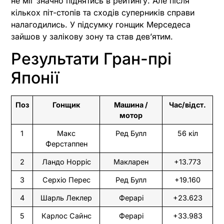
не міг значно піднятись в рейтингу. Але після
кількох піт-стопів та сходів суперників справи
налагодились. У підсумку гонщик Мерседеса
зайшов у залікову зону та став дев’ятим.
Результати Гран-прі
Японії
Поз
Гонщик
Машина /
Час/відст.
мотор
1
Макс
Ред Булл
56 кіл
Ферстаппен
2
Ландо Норріс
Макларен
+13.773
3
Серхіо Перес
Ред Булл
+19.160
4
Шарль Леклер
Ферарі
+23.623
5
Карлос Сайнс
Ферарі
+33.983