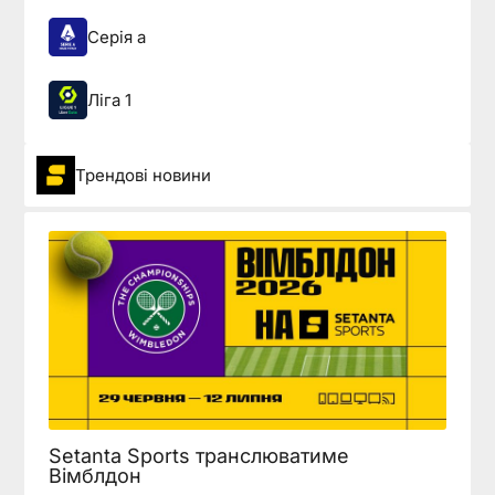
Серія а
Ліга 1
Трендові новини
Setanta Sports транслюватиме
Вімблдон