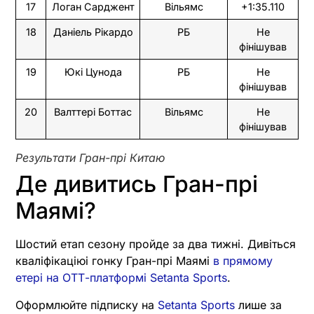
17
Логан Сарджент
Вільямс
+1:35.110
18
Даніель Рікардо
РБ
Не
фінішував
19
Юкі Цунода
РБ
Не
фінішував
20
Валттері Боттас
Вільямс
Не
фінішував
Результати Гран-прі Китаю
Де дивитись Гран-прі
Маямі?
Шостий етап сезону пройде за два тижні. Дивіться
кваліфікаціюі гонку Гран-прі Маямі
в прямому
етері на ОТТ-платформі Setanta Sports
.
Оформлюйте підписку на
Setanta Sports
лише за