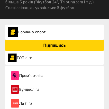
більше 5 років ("Футбол 24", Tribuna.com і т.д.).
Спеціалізація - український футбол.
Поринь у спорт!
Підпишись
ТОП ліги
Прем'єр-ліга
Бундесліга
Ла Ліга