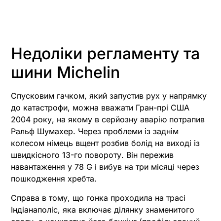
Недоліки регламенту та
шини Michelin
Спусковим гачком, який запустив рух у напрямку
до катастрофи, можна вважати Гран-прі США
2004 року, на якому в серйозну аварію потрапив
Ральф Шумахер. Через проблеми із заднім
колесом німець вщент розбив болід на виході із
швидкісного 13-го повороту. Він пережив
навантаження у 78 G і вибув на три місяці через
пошкодження хребта.
Справа в тому, що гонка проходила на трасі
Індіанаполіс, яка включає ділянку знаменитого