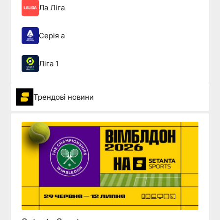
Ла Ліга
Серія а
Ліга 1
Трендові новини