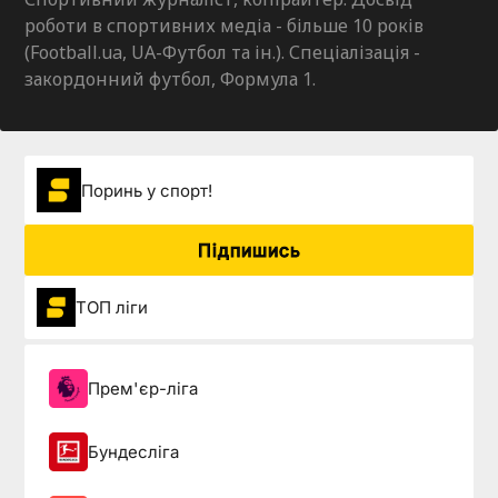
роботи в спортивних медіа - більше 10 років
(Football.ua, UA-Футбол та ін.). Спеціалізація -
закордонний футбол, Формула 1.
Поринь у спорт!
Підпишись
ТОП ліги
Прем'єр-ліга
Бундесліга