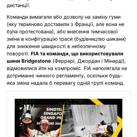
дистанції.
Команди вимагали або дозволу на заміну гуми
(яку терміново доставили з Франції, але вона не
була протестована), або внесення тимчасової
зміни в конфігурацію траси (будівництво шикани)
для зниження швидкості в небезпечному
повороті.
FIA та команди, що використовували
шини Bridgestone
(Феррарі, Джордан і Мінарді),
відмовилися йти на компроміс. FIA наполягала на
дотриманні чинного регламенту, оскільки будь-
яка зміна надала б перевагу одній групі команд.