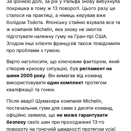
За іронією долі, за рік у Ральфа знову вибухнула
покришка в тому ж 13 повороті. Цього разу це
сталося на практиці, а німець керував вже
болідом Тойота. Японську стайню взувала все та
ж компанія Michelin, яка знову не змогла
підготувати належну гуму на Гран-прі США.
Згодом інші клієнти французів також повідомили
про проблеми з гумою.
Варто наголосити, що ключовим фактором, який
створив кризову ситуацію, був
регламент на
шини 2005 року
. Він вимагав від команд
використовувати
один комплект
протягом
кваліфікації та гонки.
Після аварії Шумахера компанія Michelin,
постачальник гуми для семи з десяти команд,
офіційно заявила, що
не може гарантувати
безпеку
своїх шин при проходженні 13-го
повороту на гоночній швидкості протягом усієї