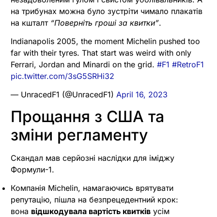
на трибунах можна було зустріти чимало плакатів
на кшталт
“Поверніть гроші за квитки”
.
Indianapolis 2005, the moment Michelin pushed too
far with their tyres. That start was weird with only
Ferrari, Jordan and Minardi on the grid.
#F1
#RetroF1
pic.twitter.com/3sG5SRHi32
— UnracedF1 (@UnracedF1)
April 16, 2023
Прощання з США та
зміни регламенту
Скандал мав серйозні наслідки для іміджу
Формули-1.
Компанія Michelin, намагаючись врятувати
репутацію, пішла на безпрецедентний крок:
вона
відшкодувала вартість квитків
усім