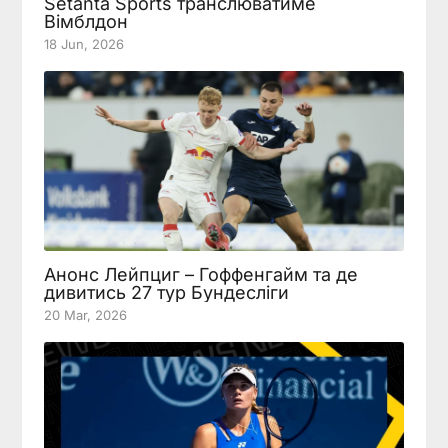
Setanta Sports транслюватиме
Вімблдон
18 Jun, 2026
Анонс Лейпциг – Гоффенгайм та де
дивитись 27 тур Бундесліги
20 Mar, 2026