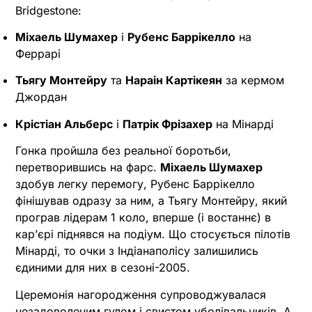
Bridgestone:
Міхаель Шумахер
і
Рубенс Баррікелло
на
Феррарі
Тьягу Монтейру
та
Нараін Картікеян
за кермом
Джордан
Крістіан Альберс
і
Патрік Фрізахер
на Мінарді
Гонка пройшла без реальної боротьби,
перетворившись на фарс.
Міхаель Шумахер
здобув легку перемогу, Рубенс Баррікелло
фінішував одразу за ним, а Тьягу Монтейру, який
програв лідерам 1 коло, вперше (і востаннє) в
карʼєрі піднявся на подіум. Що стосується пілотів
Мінарді, то очки з Індіанаполісу залишились
єдиними для них в сезоні-2005.
Церемонія нагородження супроводжувалася
незадоволеним гулом і свистом уболівальників. А