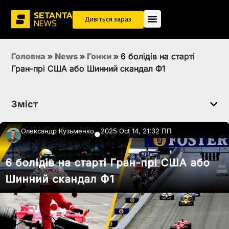
Дивіться зараз
Головна
»
News
»
Гонки
»
6 болідів на старті
Гран-прі США або Шинний скандал Ф1
Зміст
Олександр Кузьменко
2025 Oct 14, 21:32 ПП
●
6 болідів на старті Гран-прі США або
Шинний скандал Ф1