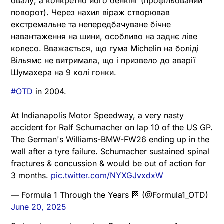
овалу, а конкретно його бенкінг (профільований
поворот). Через нахил віраж створював
екстремальне та непередбачуване бічне
навантаження на шини, особливо на заднє ліве
колесо. Вважається, що гума Michelin на боліді
Вільямс не витримала, що і призвело до аварії
Шумахера на 9 колі гонки.
#OTD
in 2004.
At Indianapolis Motor Speedway, a very nasty
accident for Ralf Schumacher on lap 10 of the US GP.
The German's Williams-BMW-FW26 ending up in the
wall after a tyre failure. Schumacher sustained spinal
fractures & concussion & would be out of action for
3 months.
pic.twitter.com/NYXGJvxdxW
— Formula 1 Through the Years 🏁 (@Formula1_OTD)
June 20, 2025