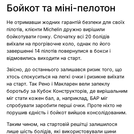
Бойкот та міні-пелотон
Не отримавши жодних гарантій безпеки для своїх
пілотів, клієнти Michelin дружно вирішили
бойкотувати гонку. Спочатку всі 20 болідів
виїхали на прогрівочне коло, однак по його
завершенні 14 пілотів повернулися в бокси і
відмовились виходити на старт.
Звісно, до останнього залишався ризик того, що
хтось спокуситься на легкі очки і ризикне виїхати
на старт. Так Рено і Макларен вели запеклу
боротьбу за Кубок Конструкторів, де вирішальним
міг стати кожен бал, а, наприклад, БАР міг
спробувати заробити перші очки. Проте ніхто не
порушив єдність і бойкот вийшов консолідованим.
Таким чином, на стартовій решітці залишилося
лише шість болідів, які використовували шини