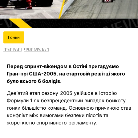
Гонки
Феррарі
Формула 1
Перед спринт-вікендом в Остіні пригадуємо
Гран-прі США-2005, на стартовій решітці якого
було всього 6 болідів.
Девʼятий етап сезону-2005 увійшов в історію
Формули 1 як безпрецедентний випадок бойкоту
гонки більшістю команд. Основною причиною став
конфлікт між вимогами безпеки пілотів та
жорсткістю спортивного регламенту.