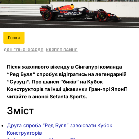
Гонки
Даніель Ріккардо
Карлос Сайнс
Після жахливого вікенду в Сінгапурі команда
“Ред Булл“ спробує відігратись на легендарній
“Сузуці“. Про шанси “биків“ на Кубок
Конструкторів та інші цікавинки Гран-прі Японії
читайте в анонсі Setanta Sports.
Зміст
Друга спроба “Ред Булл” завоювати Кубок
Конструкторів