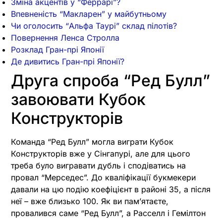
Зміна акцентів у “Феррарі”?
Впевненість “Макларен” у майбутньому
Чи оголосить “Альфа Таурі” склад пілотів?
Повернення Ленса Стролла
Розклад Гран-прі Японії
Де дивитись Гран-прі Японії?
Друга спроба “Ред Булл”
завоювати Кубок
Конструкторів
Команда “Ред Булл” могла виграти Кубок
Конструкторів вже у Сінгапурі, але для цього
треба було вигравати дубль і сподіватись на
провал “Мерседес”. До кваліфікації букмекери
давали на цю подію коефіцієнт в районі 35, а після
неї – вже близько 100. Як ви пам’ятаєте,
провалився саме “Ред Булл”, а Расселл і Гемілтон