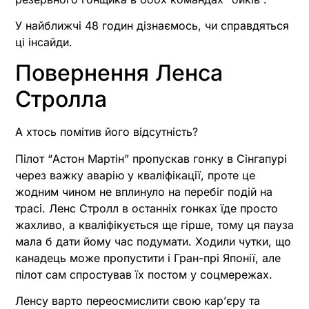
У найближчі 48 годин дізнаємось, чи справдяться
ці інсайди.
Повернення Ленса
Стролла
А хтось помітив його відсутність?
Пілот “Астон Мартін” пропускав гонку в Сінгапурі
через важку аварію у кваліфікації, проте це
жодним чином не вплинуло на перебіг подій на
трасі. Ленс Стролл в останніх гонках їде просто
жахливо, а кваліфікується ще гірше, тому ця пауза
мала б дати йому час подумати. Ходили чутки, що
канадець може пропустити і Гран-прі Японії, але
пілот сам спростував їх постом у соцмережах.
Ленсу варто переосмислити свою кар’єру та