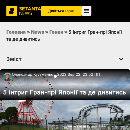
Дивіться зараз
Головна
»
News
»
Гонки
»
5 інтриг Гран-прі Японії
та де дивитись
Зміст
Олександр Кузьменко
2023 Sep 22, 23:52 ПП
●
5 інтриг Гран-прі Японії та де дивитись