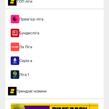
ТОП ліги
Прем'єр-ліга
Бундесліга
Ла Ліга
Серія а
Ліга 1
Трендові новини