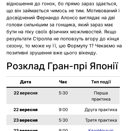
відношення до гонок, бо прямо зараз здається,
що він займається чимось не тим. Мотивований і
досвідчений Фернандо Алонсо виглядає на дві
голови сильнішим за гонщика, який зараз має
бути на піку своїх фізичних можливостей. Якщо
результати Стролла не поповзуть вгору до кінця
сезону, то може ну її, цю Формулу 1? Чекаємо на
позитивні зрушення вже цього вікенду.
Розклад Гран-прі Японії
Дата
Час
Тип події
22 вересня
5:30
Перша
практика
22
вересня
9:00
Друга практика
23
вересня
5:30
Третя практика
23
вересня
9:00
Кваліфікація