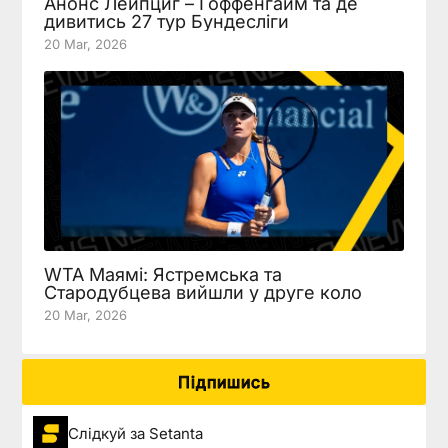
Анонс Лейпциг – Гоффенгайм та де
дивитись 27 тур Бундесліги
20 Mar, 2026
WTA Маямі: Ястремська та
Стародубцева вийшли у друге коло
20 Mar, 2026
Підпишись
Слідкуй за Setanta