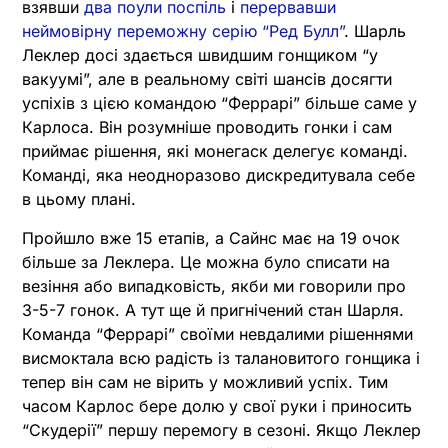
взявши
два поули поспіль
і
перервавши
неймовірну переможну серію “Ред Булл”
. Шарль
Леклер досі здається швидшим гонщиком “у
вакуумі”, але в реальному світі шансів досягти
успіхів з цією командою “Феррарі” більше саме у
Карлоса. Він розумніше проводить гонки і сам
приймає рішення, які монегаск делегує команді.
Команді, яка неодноразово дискредитувала себе
в цьому плані.
Пройшло вже 15 етапів, а Сайнс має на 19 очок
більше за Леклера. Це можна було списати на
везіння або випадковість, якби ми говорили про
3-5-7 гонок. А тут ще й пригнічений стан Шарля.
Команда “Феррарі” своїми невдалими рішеннями
висмоктала всю радість із талановитого гонщика і
тепер він сам не вірить у можливий успіх. Тим
часом Карлос бере долю у свої руки і приносить
“Скудерії” першу перемогу в сезоні. Якщо Леклер