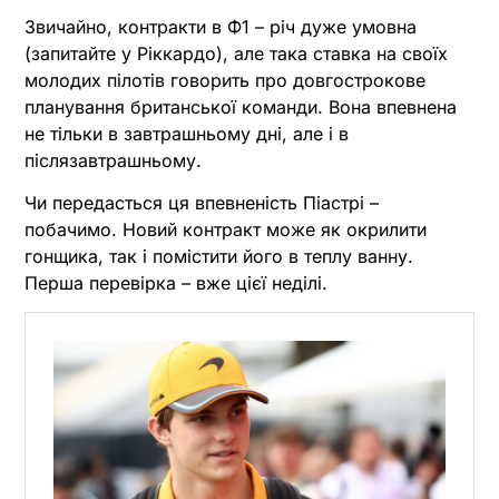
Звичайно, контракти в Ф1 – річ дуже умовна
(запитайте у Ріккардо), але така ставка на своїх
молодих пілотів говорить про довгострокове
планування британської команди. Вона впевнена
не тільки в завтрашньому дні, але і в
післязавтрашньому.
Чи передасться ця впевненість Піастрі –
побачимо. Новий контракт може як окрилити
гонщика, так і помістити його в теплу ванну.
Перша перевірка – вже цієї неділі.