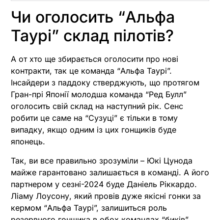
Чи оголосить “Альфа
Таурі” склад пілотів?
А от хто ще збирається оголосити про нові
контракти, так це команда “Альфа Таурі”.
Інсайдери з паддоку стверджують, що протягом
Гран-прі Японії молодша команда “Ред Булл”
оголосить свій склад на наступний рік. Сенс
робити це саме на “Сузуці” є тільки в тому
випадку, якщо одним із цих гонщиків буде
японець.
Так, ви все правильно зрозуміли – Юкі Цунода
майже гарантовано залишається в команді. А його
партнером у сезні-2024 буде Даніель Ріккардо.
Ліаму Лоусону, який провів дуже якісні гонки за
кермом “Альфа Таурі”, залишиться роль
резервного гонщика в обох командах “биків”.