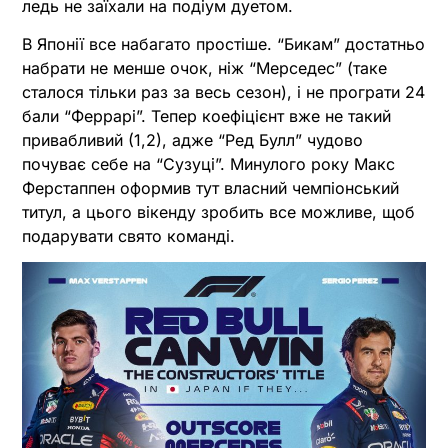
ледь не заїхали на подіум дуетом.
В Японії все набагато простіше. “Бикам” достатньо
набрати не менше очок, ніж “Мерседес” (таке
сталося тільки раз за весь сезон), і не програти 24
бали “Феррарі”. Тепер коефіцієнт вже не такий
привабливий (1,2), адже “Ред Булл” чудово
почуває себе на “Сузуці”. Минулого року Макс
Ферстаппен оформив тут власний чемпіонський
титул, а цього вікенду зробить все можливе, щоб
подарувати свято команді.