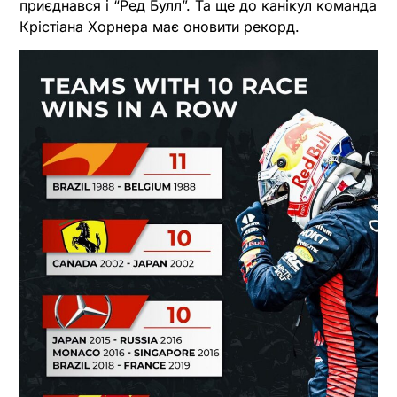
приєднався і “Ред Булл”. Та ще до канікул команда
Крістіана Хорнера має оновити рекорд.