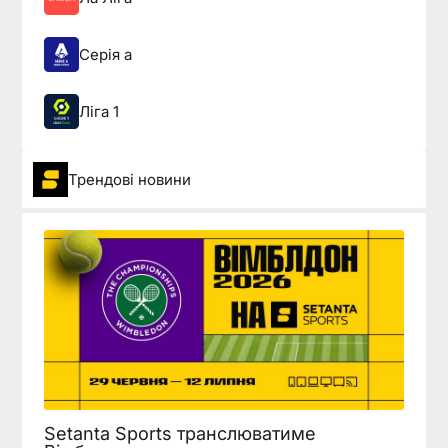
Серія а
Ліга 1
Трендові новини
Setanta Sports транслюватиме