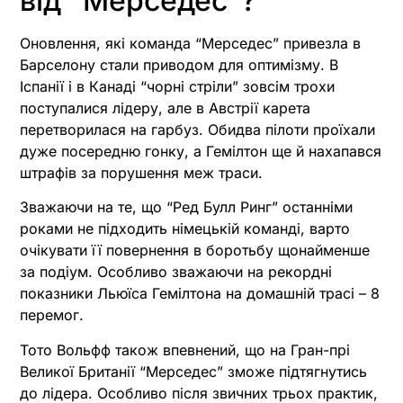
від “Мерседес”?
Оновлення, які команда “Мерседес” привезла в
Барселону стали приводом для оптимізму. В
Іспанії і в Канаді “чорні стріли” зовсім трохи
поступалися лідеру, але в Австрії карета
перетворилася на гарбуз. Обидва пілоти проїхали
дуже посередню гонку, а Гемілтон ще й нахапався
штрафів за порушення меж траси.
Зважаючи на те, що “Ред Булл Ринг” останніми
роками не підходить німецькій команді, варто
очікувати її повернення в боротьбу щонайменше
за подіум. Особливо зважаючи на рекордні
показники Льюїса Гемілтона на домашній трасі – 8
перемог.
Тото Вольфф також впевнений, що на Гран-прі
Великої Британії “Мерседес” зможе підтягнутись
до лідера. Особливо після звичних трьох практик,