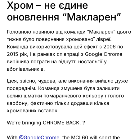
Хром – не єдине
оновлення “Макларен”
Головною новиною від команди “Макларен” цього
тижня було повернення хромованої лівреї.
Команда використовувала цей ефект з 2006 по
2015 рік, і в рамках співпраці з Google Chrome
вирішила пограти на відчутті ностальгії у
вболівальників.
Ідея, звісно, чудова, але виконання вийшло дуже
посереднім. Команда змушена була залишити
великі шматки помаранчевого кольору і голого
карбону, фактично тільки додавши кілька
хромованих вставок.
We're bringing CHROME BACK. ?
With
@GoogleChrome
, the MCL60 will sport the