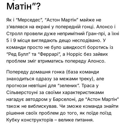
Матін”?
Як і “Мерседес”, “Астон Мартін” майже не
з’являвся на екрані у попередній гонці. Алонсо і
Стролл провели дуже непримітний Гран-прі, а їхні
5 і 9 місця виглядають дещо несподівано. У
команди просто не було швидкості боротись із
“Ред Булл” та “Феррарі”, а Норріс без зайвих
проблем зміг втриматись попереду Алонсо.
Попереду домашня гонка (база команди
знаходиться одразу за межами треку), але
прогнози невтішні для “зелених”. Траса у
Сільверстоуні за своїми характеристиками
нагадує автодром у Барселоні, де “Астон Мартін”
також не виблискував. Чи зможе команда знайти
рішення своїх проблем до того, як поїде поїзд
Кубку конструкторів – велике питання.