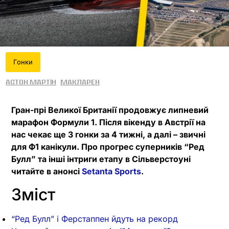
Гонки
Астон Мартін
МакЛарен
Гран-прі Великої Британії продовжує липневий
марафон Формули 1. Після вікенду в Австрії на
нас чекає ще 3 гонки за 4 тижні, а далі – звичні
для Ф1 канікули. Про прогрес суперників “Ред
Булл” та інші інтриги етапу в Сільверстоуні
читайте в анонсі
Setanta Sports
.
Зміст
“Ред Булл” і Ферстаппен йдуть на рекорд