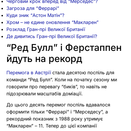
Черговий крок вперед від “Мерседес”?
Загроза для “Феррарі”
Куди зник “Астон Матін”?
Хром – не єдине оновлення “Макларен”
Розклад Гран-прі Великої Британії
Де дивитись Гран-прі Великої Британії?
“Ред Булл” і Ферстаппен
йдуть на рекорд
Перемога в Австрії
стала десятою поспіль для
команди “Ред Булл”. Коли на початку сезону ми
говорили про перевагу “биків”, то навіть не
підозрювали масштабів доміації.
До цього десять перемог поспіль вдавалося
оформити тільки “Феррарі” і “Мерседесу”, а
рекордний показник з 1988 року утримує
“Макларен” – 11. Тепер до цієї компанії