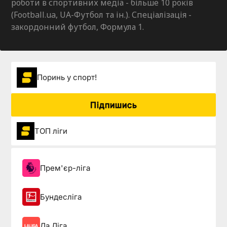
роботи в спортивних медіа - більше 10 років
(Football.ua, UA-Футбол та ін.). Спеціалізація -
закордонний футбол, Формула 1.
Поринь у спорт!
Підпишись
ТОП ліги
Прем'єр-ліга
Бундесліга
Ла Ліга