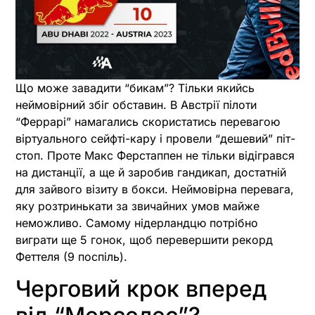
Що може завадити “бикам”? Тільки якийсь
неймовірний збіг обставин. В Австрії пілоти
“Феррарі” намагались скористатись перевагою
віртуального сейфті-кару і провели “дешевий” піт-
стоп. Проте Макс Ферстаппен не тільки відігрався
на дистанції, а ще й заробив гандикап, достатній
для зайвого візиту в бокси. Неймовірна перевага,
яку розтринькати за звичайних умов майже
неможливо. Самому нідерландцю потрібно
виграти ще 5 гонок, щоб перевершити рекорд
Феттеля (9 поспіль).
Черговий крок вперед