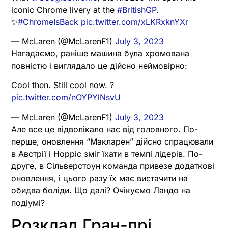
iconic Chrome livery at the
#BritishGP
.
✨
#ChromeIsBack
pic.twitter.com/xLKRxknYXr
— McLaren (@McLarenF1)
July 3, 2023
Нагадаємо, раніше машина була хромована
повністю і виглядало це дійсно неймовірно:
Cool then. Still cool now. ?
pic.twitter.com/nOYPYlNsvU
— McLaren (@McLarenF1)
July 3, 2023
Але все це відволікало нас від головного. По-
перше, оновлення “Макларен” дійсно спрацювали
в Австрії і Норріс зміг їхати в темпі лідерів. По-
друге, в Сільверстоун команда привезе додаткові
оновлення, і цього разу їх має вистачити на
обидва боліди. Що далі? Очікуємо Ландо на
подіумі?
Розклад Гран-прі