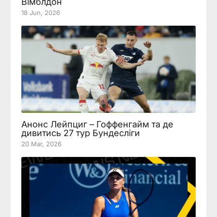
Вімблдон
18 Jun, 2026
Анонс Лейпциг – Гоффенгайм та де
дивитись 27 тур Бундесліги
20 Mar, 2026