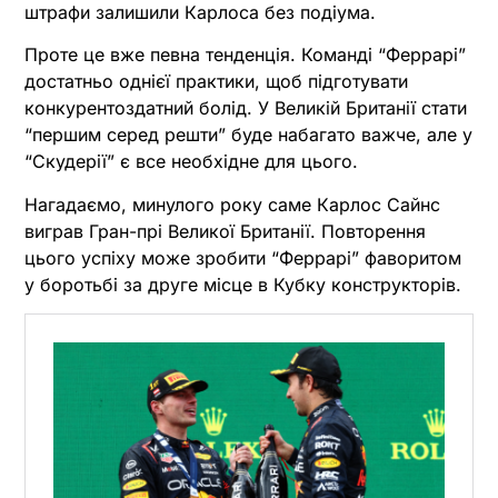
штрафи залишили Карлоса без подіума.
Проте це вже певна тенденція. Команді “Феррарі”
достатньо однієї практики, щоб підготувати
конкурентоздатний болід. У Великій Британії стати
“першим серед решти” буде набагато важче, але у
“Скудерії” є все необхідне для цього.
Нагадаємо, минулого року саме Карлос Сайнс
виграв Гран-прі Великої Британії. Повторення
цього успіху може зробити “Феррарі” фаворитом
у боротьбі за друге місце в Кубку конструкторів.