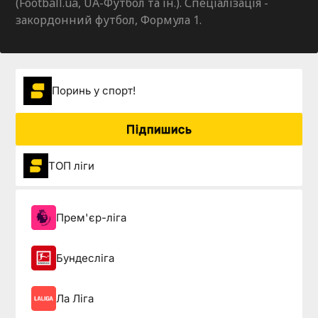
(Football.ua, UA-Футбол та ін.). Спеціалізація -
закордонний футбол, Формула 1.
Поринь у спорт!
Підпишись
ТОП ліги
Прем'єр-ліга
Бундесліга
Ла Ліга