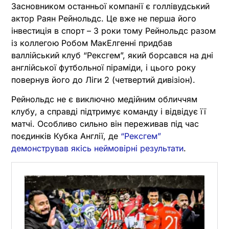
Засновником останньої компанії є голлівудський
актор Раян Рейнольдс. Це вже не перша його
інвестиція в спорт – 3 роки тому Рейнольдс разом
із коллегою Робом МакЕлгенні придбав
валлійський клуб “Рексгем”, який борсався на дні
англійської футбольної піраміди, і цього року
повернув його до Ліги 2 (четвертий дивізіон).
Рейнольдс не є виключно медійним обличчям
клубу, а справді підтримує команду і відвідує її
матчі. Особливо сильно він переживав під час
поєдинків Кубка Англії, де
“Рексгем”
демонстрував якісь неймовірні результати
.