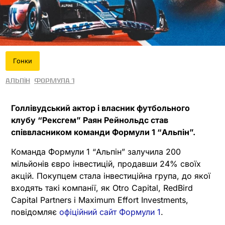
Гонки
Альпін
Формула 1
Голлівудський актор і власник футбольного
клубу “Рексгем” Раян Рейнольдс став
співвласником команди Формули 1 “Альпін”.
Команда Формули 1 “Альпін” залучила 200
мільйонів євро інвестицій, продавши 24% своїх
акцій. Покупцем стала інвестиційна група, до якої
входять такі компанії, як Otro Capital, RedBird
Capital Partners і Maximum Effort Investments,
повідомляє
офіційний сайт Формули 1
.