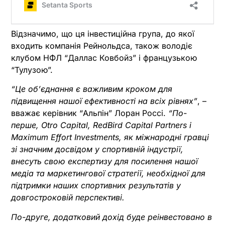
Відзначимо, що ця інвестиційна група, до якої
входить компанія Рейнольдса, також володіє
клубом НФЛ “Даллас Ковбойз” і французькою
“Тулузою”.
“Це об’єднання є важливим кроком для
підвищення нашої ефективності на всіх рівнях”
, –
вважає керівник “Альпін” Лоран Россі.
“По-
перше, Otro Capital, RedBird Capital Partners і
Maximum Effort Investments, як міжнародні гравці
зі значним досвідом у спортивній індустрії,
внесуть свою експертизу для посилення нашої
медіа та маркетингової стратегії, необхідної для
підтримки наших спортивних результатів у
довгостроковій перспективі.
По-друге, додатковий дохід буде реінвестовано в