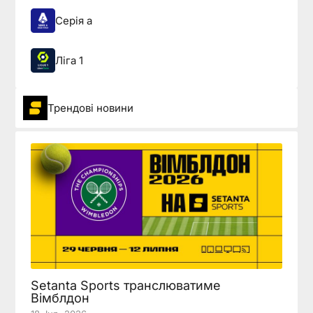
Серія а
Ліга 1
Трендові новини
Setanta Sports транслюватиме
Вімблдон