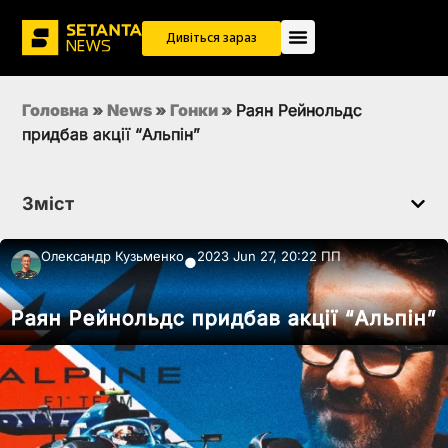
Дивіться зараз
Головна
»
News
»
Гонки
»
Раян Рейнольдс
придбав акції “Альпін”
Зміст
Олександр Кузьменко
2023 Jun 27, 20:22 ПП
●
Раян Рейнольдс придбав акції “Альпін”