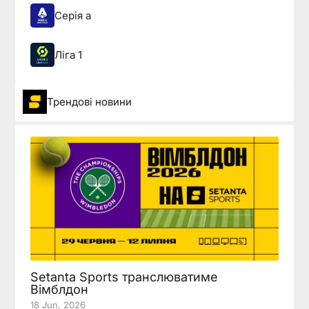
Серія а
Ліга 1
Трендові новини
Setanta Sports транслюватиме
Вімблдон
18 Jun, 2026