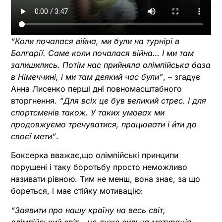
“Коли почалася війна, ми були на турнірі в
Болгарії. Саме коли почалася війна… І ми там
залишились. Потім нас прийняла олімпійська база
в Німеччині, і ми там деякий час були”
, – згадує
Анна Лисенко перші дні повномасштабного
вторгнення.
“Для всіх це був великий стрес. І для
спортсменів також. У таких умовах ми
продовжуємо тренуватися, працювати і йти до
своєї мети”
.
Боксерка вважає,що олімпійські принципи
порушені і таку боротьбу просто неможливо
називати рівною. Тим не менш, вона знає, за що
бореться, і має стійку мотивацію:
“Заявити про нашу країну на весь світ,
олімпійський світ – це дуже сильна мотивація,