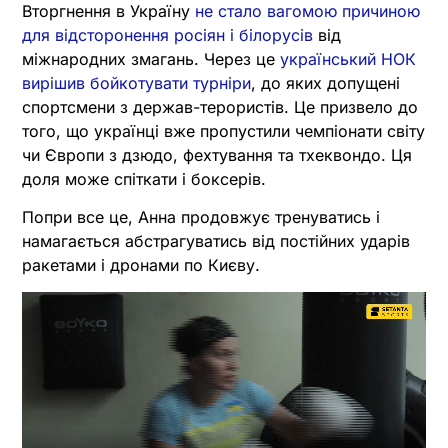
Вторгнення в Україну
не стало вагомою причиною
для відсторонення росіян і білорусів
від
міжнародних змагань. Через це
український НОК
вирішив бойкотувати турніри
, до яких допущені
спортсмени з держав-терористів. Це призвело до
того, що українці вже пропустили чемпіонати світу
чи Європи з дзюдо, фехтування та тхеквондо. Ця
доля може спіткати і боксерів.
Попри все це, Анна продовжує тренуватись і
намагається абстрагуватись від постійних ударів
ракетами і дронами по Києву.