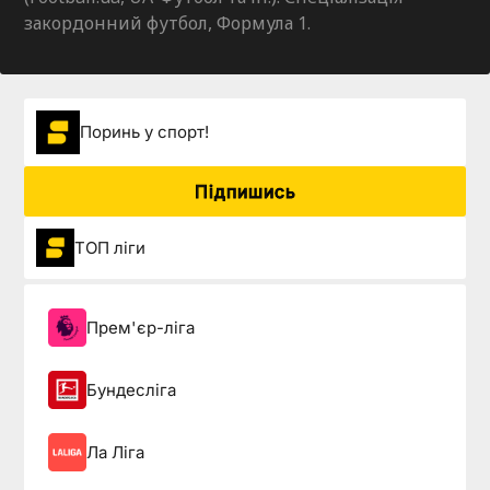
закордонний футбол, Формула 1.
Поринь у спорт!
Підпишись
ТОП ліги
Прем'єр-ліга
Бундесліга
Ла Ліга