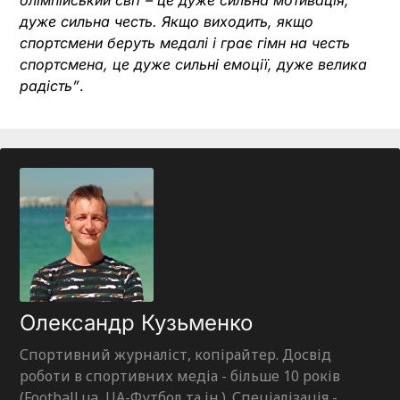
дуже сильна честь. Якщо виходить, якщо
спортсмени беруть медалі і грає гімн на честь
спортсмена, це дуже сильні емоції, дуже велика
радість”
.
Олександр Кузьменко
Спортивний журналіст, копірайтер. Досвід
роботи в спортивних медіа - більше 10 років
(Football.ua, UA-Футбол та ін.). Спеціалізація -