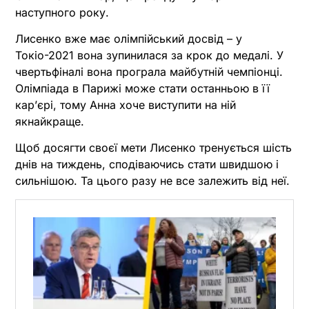
наступного року.
Лисенко вже має олімпійський досвід – у
Токіо-2021 вона зупинилася за крок до медалі. У
чвертьфіналі вона програла майбутній чемпіонці.
Олімпіада в Парижі може стати останньою в її
кар’єрі, тому Анна хоче виступити на ній
якнайкраще.
Щоб досягти своєї мети Лисенко тренується шість
днів на тиждень, сподіваючись стати швидшою і
сильнішою. Та цього разу не все залежить від неї.