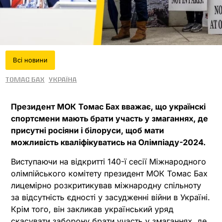
Всi новини
Томас Бах
Україна
Президент МОК Томас Бах вважає, що українскі
спортсмени мають брати участь у змаганнях, де
присутні росіяни і білоруси, щоб мати
можливість кваліфікуватись на Олімпіаду-2024.
Виступаючи на відкритті 140-ї сесії Міжнародного
олімпійського комітету президент МОК Томас Бах
лицемірно розкритикував міжнародну спільноту
за відсутність єдності у засудженні війни в Україні.
Крім того, він закликав український уряд
скасувати заборону брати участь у змаганнях, де