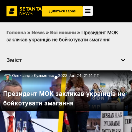
Дивіться зараз
Головна
»
News
»
Всi новини
»
Президент МОК
закликав українців не бойкотувати змагання
Зміст
Олександр Кузьменко
2023 Jun 24, 21:14 ПП
●
Президент МОК закликав українців не
бойкотувати змагання