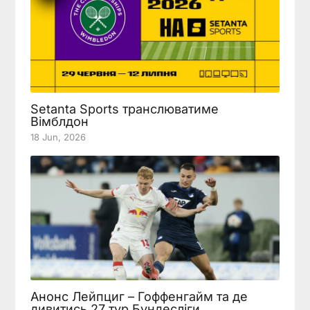
Setanta Sports транслюватиме
Вімблдон
18 Jun, 2026
Анонс Лейпциг – Гоффенгайм та де
дивитись 27 тур Бундесліги