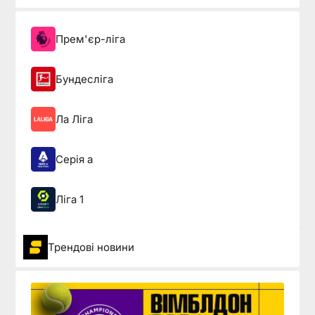
Прем'єр-ліга
Бундесліга
Ла Ліга
Серія а
Ліга 1
Трендові новини