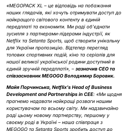
«MEGOPACK XL – це відповідь на побажання
наших глядачів, які хочуть отримувати доступ до
найкращого світового контенту в єдиній
передплаті та економити. Ми раді об’єднати
зусилля з партнерами-лідерами індустрії, як
Netflix та Setanta Sports, щоб створити унікальну
для України пропозицію. Відтепер перегляд
топових спортивних подій, кіно та серіалів для
нашої великої української родини доступний в
єдиній зручній передплаті», –
зазначив СЕО та
співзасновник MEGOGO Володимир Боровик.
Майя Порчинська, Netflix’s Head of Business
Development and Partnerships in CEE
: «Ми щодня
прагнемо надавати найкращі розваги нашим
користувачам по всьому світу. Ми надзвичайно
раді цьому новому партнерству, першому у
своєму роді в Україні – наша співпраця з
MEGOGO та Setanta Sports зробить доступ до