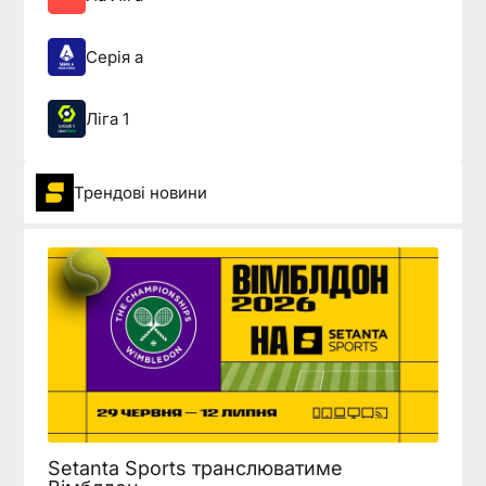
Серія а
Ліга 1
Трендові новини
Setanta Sports транслюватиме