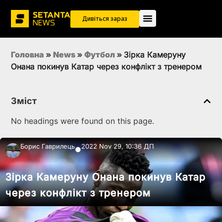
Дивіться зараз
Головна
»
News
»
Футбол
»
Зірка Камеруну
Онана покинув Катар через конфлікт з тренером
Зміст
No headings were found on this page.
Борис Гаврилець
2022 Nov 29, 10:36 ДП
●
Зірка Камеруну Онана покинув Катар
через конфлікт з тренером