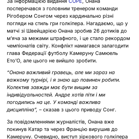
За інформацією видання
COPE
, Онана
посперечався з головним тренером команди
Рігобером Сонгом через кардинально різні
погляди на стиль гри голкіпера. Нагадаємо, що у
матчі зі Швейцарією Онана зробив 26 дотиків до
м’яча за межами штрафного, і це стало рекордом
чемпіонатів світу. Конфлікт намагався залагодити
глава Федерації футболу Камеруну Самюель
Ето’О, але цього не вийшло зробити.
“Онана важливий гравець, але ми зараз на
важкому турнірі, і я знаю що повинен робити.
Колектив завжди має бути вищим за
індивідуальностей. Андре хотів піти і ми
погодились на це. У команді важлива
дисципліна”,
– сказав з цього приводу Сонг.
За повідомленнями журналістів, Онана вже
покинув Катар та через Францію вирушив до
Камеруну. Очевидно, виступ зіркового голкіпера