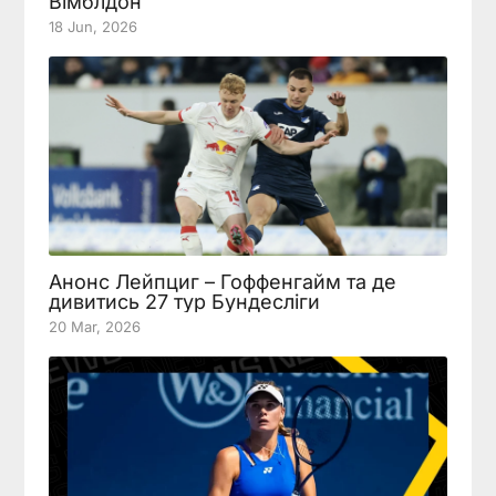
Вімблдон
18 Jun, 2026
Анонс Лейпциг – Гоффенгайм та де
дивитись 27 тур Бундесліги
20 Mar, 2026