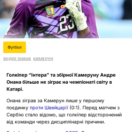
Футбол
Андре Онана
Камерун
Голкіпер “Інтера” та збірної Камеруну Андре
Онана більше не зіграє на чемпіонаті світу в
Катарі.
Онана зіграв за Камерун лише у першому
поєдинку
проти Швейцарії
(0:1). Перед матчем з
Сербію стало відомо, що голкіпер відсторонений
від команди через дисциплінарні причини.